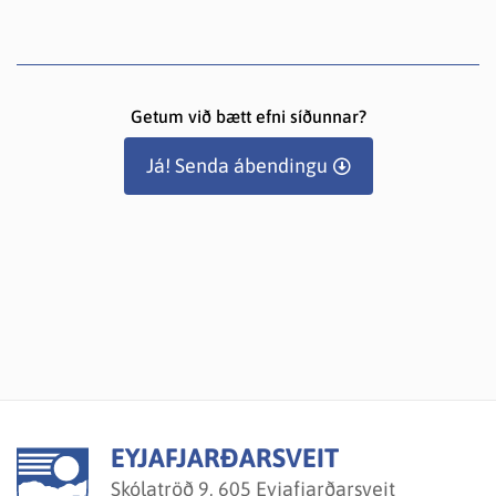
Getum við bætt efni síðunnar?
Já! Senda ábendingu
EYJAFJARÐARSVEIT
Skólatröð 9, 605 Eyjafjarðarsveit