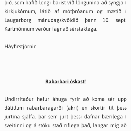
þið, sem hafið lengi barist við löngunina að syngja í
kirkjukórnum, látið af mótþróanum og mætið í
Laugarborg mánudagskvöldið þann 10. sept.
Karlmönnum verður fagnað sérstaklega.
Háyfirstjórnin
Rabarbari óskast!
Undirritaður hefur áhuga fyrir að koma sér upp
dálitlum rabarbaragarði (akri) en skortir til þess
jurtina sjálfa. þar sem jurt þessi dafnar bærilega í
sveitinni og á stöku stað ríflega það, langar mig að