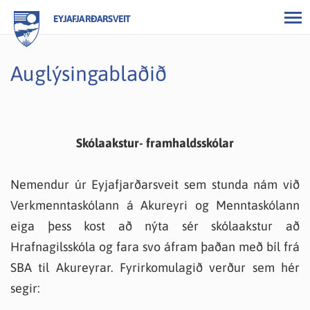
EYJAFJARÐARSVEIT
Auglýsingablaðið
Skólaakstur- framhaldsskólar
Nemendur úr Eyjafjarðarsveit sem stunda nám við
Verkmenntaskólann á Akureyri og Menntaskólann
eiga þess kost að nýta sér skólaakstur að
Hrafnagilsskóla og fara svo áfram þaðan með bíl frá
SBA til Akureyrar. Fyrirkomulagið verður sem hér
segir: