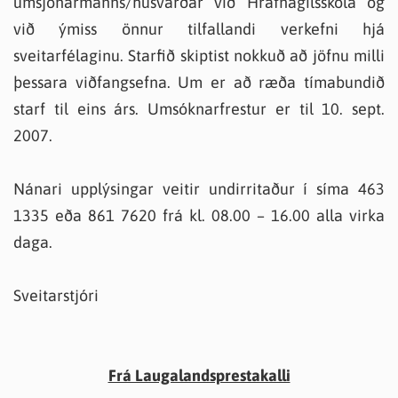
umsjónarmanns/húsvarðar við Hrafnagilsskóla og
við ýmiss önnur tilfallandi verkefni hjá
sveitarfélaginu. Starfið skiptist nokkuð að jöfnu milli
þessara viðfangsefna. Um er að ræða tímabundið
starf til eins árs. Umsóknarfrestur er til 10. sept.
2007.
Nánari upplýsingar veitir undirritaður í síma 463
1335 eða 861 7620 frá kl. 08.00 – 16.00 alla virka
daga.
Sveitarstjóri
Frá Laugalandsprestakalli