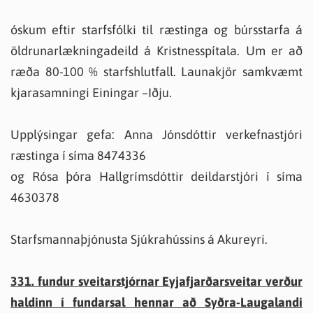
óskum eftir starfsfólki til ræstinga og búrsstarfa á
öldrunarlækningadeild á Kristnesspítala. Um er að
ræða 80-100 % starfshlutfall. Launakjör samkvæmt
kjarasamningi Einingar –Iðju.
Upplýsingar gefa: Anna Jónsdóttir verkefnastjóri
ræstinga í síma 8474336
og Rósa þóra Hallgrímsdóttir deildarstjóri í síma
4630378
Starfsmannaþjónusta Sjúkrahússins á Akureyri.
331. fundur sveitarstjórnar Eyjafjarðarsveitar verður
haldinn í fundarsal hennar að Syðra-Laugalandi