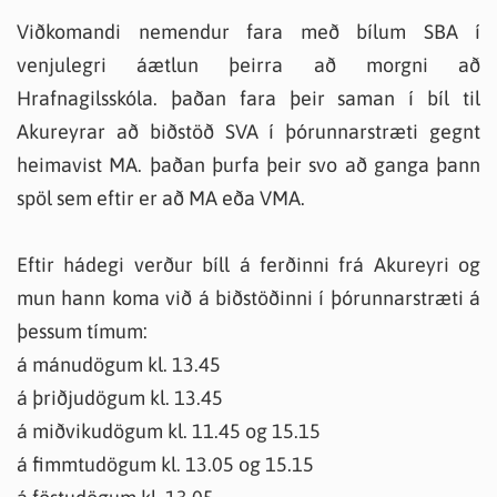
Viðkomandi nemendur fara með bílum SBA í
venjulegri áætlun þeirra að morgni að
Hrafnagilsskóla. þaðan fara þeir saman í bíl til
Akureyrar að biðstöð SVA í þórunnarstræti gegnt
heimavist MA. þaðan þurfa þeir svo að ganga þann
spöl sem eftir er að MA eða VMA.
Eftir hádegi verður bíll á ferðinni frá Akureyri og
mun hann koma við á biðstöðinni í þórunnarstræti á
þessum tímum:
á mánudögum kl. 13.45
á þriðjudögum kl. 13.45
á miðvikudögum kl. 11.45 og 15.15
á fimmtudögum kl. 13.05 og 15.15