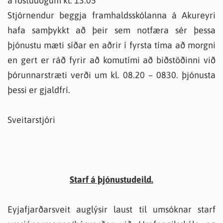
á föstudögum kl. 13.05
Stjórnendur beggja framhaldsskólanna á Akureyri
hafa samþykkt að þeir sem notfæra sér þessa
þjónustu mæti síðar en aðrir í fyrsta tíma að morgni
en gert er ráð fyrir að komutími að biðstöðinni við
þórunnarstræti verði um kl. 08.20 – 0830. þjónusta
þessi er gjaldfrí.
Sveitarstjóri
Starf á þjónustudeild.
Eyjafjarðarsveit auglýsir laust til umsóknar starf