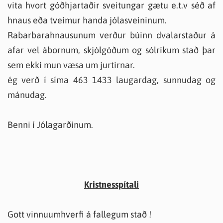
vita hvort góðhjartaðir sveitungar gætu e.t.v séð af
hnaus eða tveimur handa jólasveininum.
Rabarbarahnausunum verður búinn dvalarstaður á
afar vel ábornum, skjólgóðum og sólríkum stað þar
sem ekki mun væsa um jurtirnar.
ég verð í síma 463 1433 laugardag, sunnudag og
mánudag.
Benni í Jólagarðinum.
Kristnesspítali
Gott vinnuumhverfi á fallegum stað !