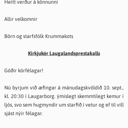
Heitt verður á könnunni
Allir velkomnir
Börn og starfsfólk Krummakots
Kirkjukór Laugalandsprestakalls
Góðir kórfélagar!
Nú byrjum við æfingar á mánudagskvöldið 10. sept.,
kl. 20:30 í Laugarborg. ýmislegt skemmtilegt kemur í
ljós, svo sem hugmyndir um starfið í vetur og ef til vill
sjást nýir félagar.