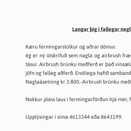
Langar þig i fallegar neg
Kæru fermingarstúlkur og aðrar dömur.
ég er ný útskrifuð sem nagla og airbrush fræ
tásur. Airbrush brúnku meðferð er það vinsæla
jöfn og falleg aðferð. Endilega hafið samband 
Naglaásetning kr 3.800.-Airbrush brúnku meðfe
Nokkur pláss laus i fermingarförðun hjá mér, 
Upplýsingar i síma 4613344 eða 8643199.