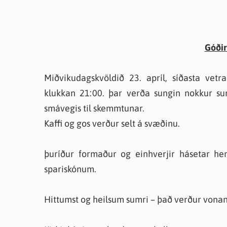
Góðir
Miðvikudagskvöldið 23. apríl, síðasta vet
klukkan 21:00. þar verða sungin nokkur suma
smávegis til skemmtunar.
Kaffi og gos verður selt á svæðinu.
þuríður formaður og einhverjir hásetar h
spariskónum.
Hittumst og heilsum sumri – það verður vonand