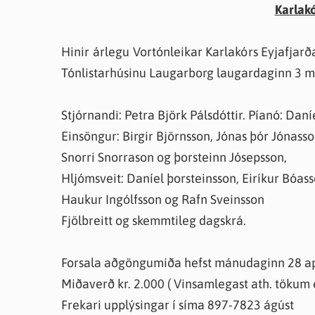
Karlakó
Hinir árlegu Vortónleikar Karlakórs Eyjafjarð
Tónlistarhúsinu Laugarborg laugardaginn 3 ma
Stjórnandi: Petra Björk Pálsdóttir. Píanó: Daní
Einsöngur: Birgir Björnsson, Jónas þór Jónasso
Snorri Snorrason og þorsteinn Jósepsson,
Hljómsveit: Daníel þorsteinsson, Eiríkur Bóass
Haukur Ingólfsson og Rafn Sveinsson
Fjölbreitt og skemmtileg dagskrá.
Forsala aðgöngumiða hefst mánudaginn 28 apr
Miðaverð kr. 2.000 ( Vinsamlegast ath. tökum e
Frekari upplýsingar í síma 897-7823 ágúst