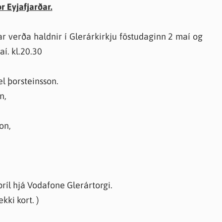
r Eyjafjarðar.
ar verða haldnir í Glerárkirkju föstudaginn 2 maí og
í. kl.20.30
el þorsteinsson.
n,
on,
íl hjá Vodafone Glerártorgi.
kki kort. )