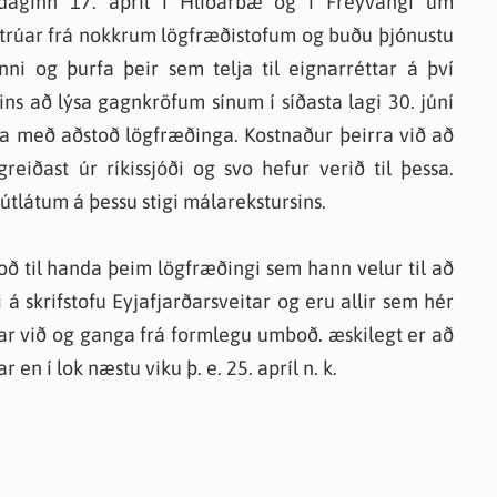
aginn 17. apríl í Hlíðarbæ og í Freyvangi um
knir
trúar frá nokkrum lögfræðistofum og buðu þjónustu
 útgefið efni
ni og þurfa þeir sem telja til eignarréttar á því
ins að lýsa gagnkröfum sínum í síðasta lagi 30. júní
a með aðstoð lögfræðinga. Kostnaður þeirra við að
ðast úr ríkissjóði og svo hefur verið til þessa.
útlátum á þessu stigi málarekstursins.
ð til handa þeim lögfræðingi sem hann velur til að
 á skrifstofu Eyjafjarðarsveitar og eru allir sem hér
ar við og ganga frá formlegu umboð. æskilegt er að
 en í lok næstu viku þ. e. 25. apríl n. k.