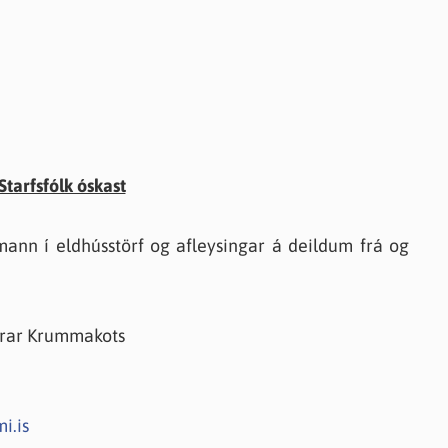
Starfsfólk óskast
ann í eldhússtörf og afleysingar á deildum frá og
jórar Krummakots
i.is