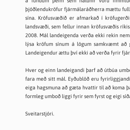
á fundum þeim sem haldnir voru fimmtud
Farsæld barna
Íþrótta- og tómstundastyrkur
Umsó
þjóðlendukröfur fjármálaráðherra mættu full
Annað
sína. Kröfusvæðið er afmarkað í kröfugerðin
landsvæði, sem fellur innan kröfusvæðis ríkis
2008. Mál landeigenda verða ekki rekin nem
lýsa kröfum sínum á lögum samkvæmt að grei
Landeigendur ættu því ekki að verða fyrir fjár
Hver og einn landeigandi þarf að útbúa umbo
fara með sitt mál. Eyðublöð eru fyrirliggjandi
eiga hagsmuna að gæta hvattir til að koma þ
formleg umboð liggi fyrir sem fyrst og eigi síðar
Sveitarstjóri.