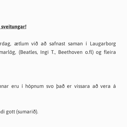
 sveitungar!
rardag, ætlum við að safnast saman í Laugarborg
rlög, (Beatles, Ingi T., Beethoven o.fl) og fleira
ennar eru í hópnum svo það er vissara að vera á
i gott (sumarið).