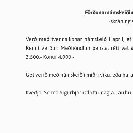
Förðunarnámskeiðin 
-skráning 
Verð með tvenns konar námskeið í apríl, ef 
Kennt verður: Meðhöndlun pensla, rétt val á
3.500.- Konur 4.000.-
Get verið með námskeið i miðri viku, eða bara
Kveðja, Selma Sigurbjörnsdóttir nagla-, airbr