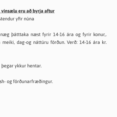
vinsælu eru að byrja aftur
stendur yfir núna
næg þátttaka næst fyrir 14-16 ára og fyrir konur,.
 meiki, dag-og náttúru förðun. Verð: 14-16 ára kr.
 þegar ykkur hentar.
ush- og förðunarfræðingur.