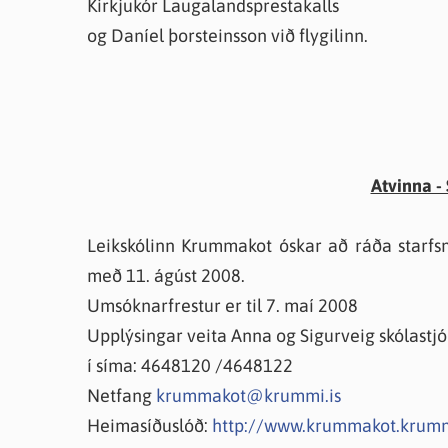
Kirkjukór Laugalandsprestakalls
og Daníel þorsteinsson við flygilinn.
Atvinna - 
Leikskólinn Krummakot óskar að ráða starfsm
með 11. ágúst 2008.
Umsóknarfrestur er til 7. maí 2008
Upplýsingar veita Anna og Sigurveig skólast
í síma: 4648120 /4648122
Netfang
krummakot@krummi.is
Heimasíðuslóð:
http://www.krummakot.krumm