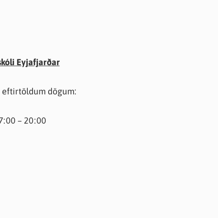
skóli Eyjafjarðar
 á eftirtöldum dögum:
17:00 – 20:00