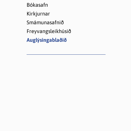
Lóðir í Hrafnagilshverfi
Bókasafn
Kirkjurnar
Smámunasafnið
Freyvangsleikhúsið
Auglýsingablaðið