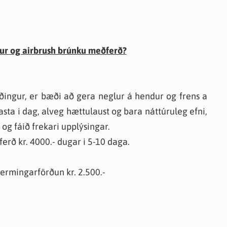
lur og airbrush brúnku meðferð?
ðingur, er bæði að gera neglur á hendur og frens a
sta i dag, alveg hættulaust og bara náttúruleg efni,
og fáið frekari upplýsingar.
rð kr. 4000.- dugar i 5-10 daga.
fermingarförðun kr. 2.500.-