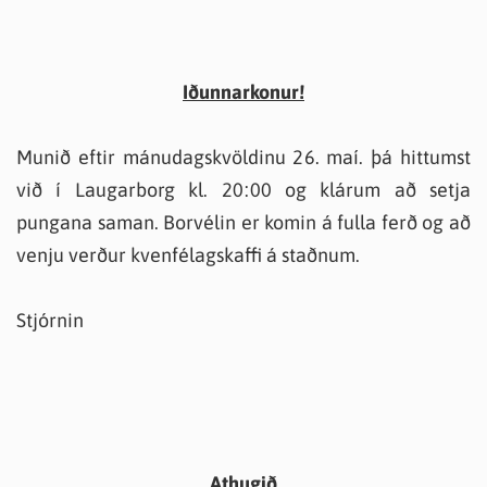
Iðunnarkonur!
Munið eftir mánudagskvöldinu 26. maí. þá hittumst
við í Laugarborg kl. 20:00 og klárum að setja
pungana saman. Borvélin er komin á fulla ferð og að
venju verður kvenfélagskaffi á staðnum.
Stjórnin
Athugið