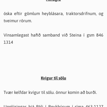
óska eftir gömlum heyblásara, traktorsdrifnum, og
tveimur rörum.
Vinsamlegast hafið samband við Steina í gsm 846
1314
Kvígur til sölu
Tvær kelfdar kvígur til sölu. önnur komin að burði.
Upplýsingar hjá Páli í Reykhúsum í síma 463-1127