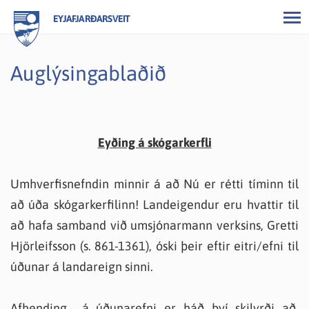
EYJAFJARÐARSVEIT
Auglýsingablaðið
Eyðing á skógarkerfli
Umhverfisnefndin minnir á að Nú er rétti tíminn til
að úða skógarkerfilinn! Landeigendur eru hvattir til
að hafa samband við umsjónarmann verksins, Gretti
Hjörleifsson (s. 861-1361), óski þeir eftir eitri/efni til
úðunar á landareign sinni.
Afhending á úðunarefni er háð því skilyrði að