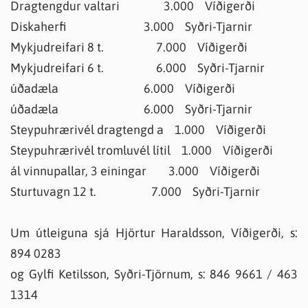
Dragtengdur valtari 3.000 Víðigerði
Diskaherfi 3.000 Syðri-Tjarnir
Mykjudreifari 8 t. 7.000 Víðigerði
Mykjudreifari 6 t. 6.000 Syðri-Tjarnir
úðadæla 6.000 Víðigerði
úðadæla 6.000 Syðri-Tjarnir
Steypuhrærivél dragtengd a 1.000 Víðigerði
Steypuhrærivél tromluvél lítil 1.000 Víðigerði
ál vinnupallar, 3 einingar 3.000 Víðigerði
Sturtuvagn 12 t. 7.000 Syðri-Tjarnir
Um útleiguna sjá Hjörtur Haraldsson, Víðigerði, s:
894 0283
og Gylfi Ketilsson, Syðri-Tjörnum, s: 846 9661 / 463
1314