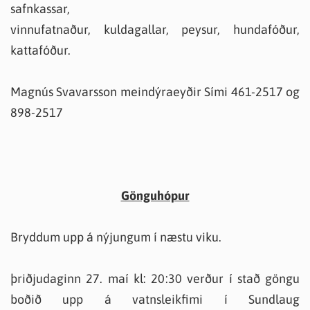
safnkassar,
vinnufatnaður, kuldagallar, peysur, hundafóður,
kattafóður.
Magnús Svavarsson meindýraeyðir Sími 461-2517 og
898-2517
Gönguhópur
Bryddum upp á nýjungum í næstu viku.
þriðjudaginn 27. maí kl: 20:30 verður í stað göngu
boðið upp á vatnsleikfimi í Sundlaug