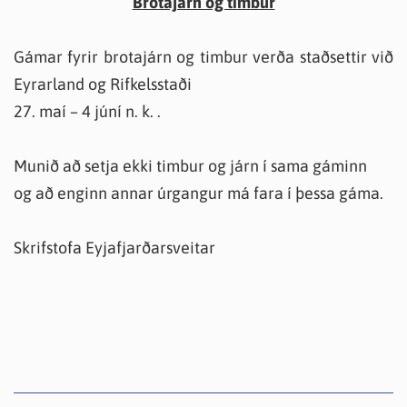
Brotajárn og timbur
Gámar fyrir brotajárn og timbur verða staðsettir við
Eyrarland og Rifkelsstaði
27. maí – 4 júní n. k. .
Munið að setja ekki timbur og járn í sama gáminn
og að enginn annar úrgangur má fara í þessa gáma.
Skrifstofa Eyjafjarðarsveitar