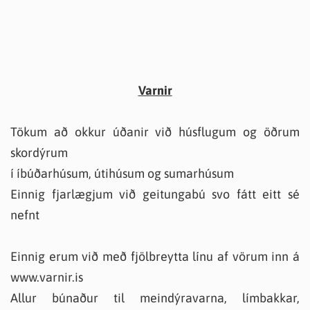
Varnir
Tökum að okkur úðanir við húsflugum og öðrum
skordýrum
í íbúðarhúsum, útihúsum og sumarhúsum
Einnig fjarlægjum við geitungabú svo fátt eitt sé
nefnt
Einnig erum við með fjölbreytta línu af vörum inn á
www.varnir.is
Allur búnaður til meindýravarna, límbakkar,