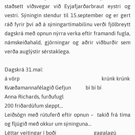
staðsett víðsvegar við Eyjafjarðarbraut eystri og
vestri. Sýningin stendur til 15.september og er gert
ráð fyrir því að á sýningartímabilinu verði fjölbreytt
dagskrá með opnun nýrra verka eftir framandi fugla,
námskeiðahald, gjörningar og aðrir viðburðir sem
verða auglýstir sérstaklega.
Dagskrá 31.maí:
á vörp krúnk krúnk
Kvæðamannafélagið Gefjun bí bí bí
Anna Richards, furðufugl
200 friðardúfum sleppt...
Leiðsögn með rútuferð eftir opnun – takið frá tíma
og fljúgið með okkur um sýninguna...
Léttar veitingar í boði gagalagú