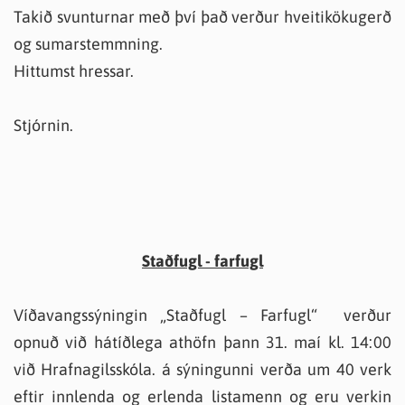
Takið svunturnar með því það verður hveitikökugerð
og sumarstemmning.
Hittumst hressar.
Stjórnin.
Staðfugl - farfugl
Víðavangssýningin „Staðfugl – Farfugl“ verður
opnuð við hátíðlega athöfn þann 31. maí kl. 14:00
við Hrafnagilsskóla. á sýningunni verða um 40 verk
eftir innlenda og erlenda listamenn og eru verkin