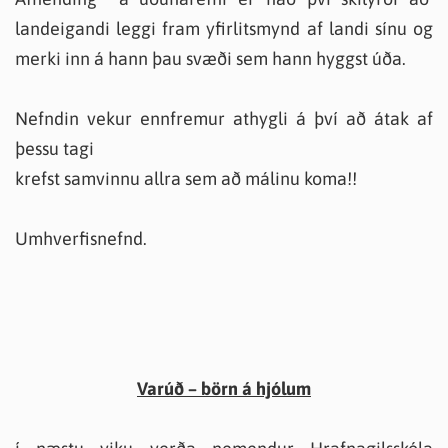
landeigandi leggi fram yfirlitsmynd af landi sínu og
merki inn á hann þau svæði sem hann hyggst úða.
Nefndin vekur ennfremur athygli á því að átak af
þessu tagi
krefst samvinnu allra sem að málinu koma!!
Umhverfisnefnd.
Varúð – börn á hjólum