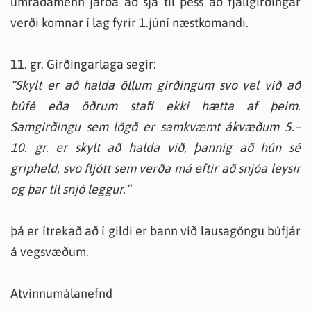
umráðamenn jarða að sjá til þess að fjallgirðingar
verði komnar í lag fyrir 1.júní næstkomandi.
11. gr. Girðingarlaga segir:
“Skylt er að halda öllum girðingum svo vel við að
búfé eða öðrum stafi ekki hætta af þeim.
Samgirðingu sem lögð er samkvæmt ákvæðum 5.–
10. gr. er skylt að halda við, þannig að hún sé
gripheld, svo fljótt sem verða má eftir að snjóa leysir
og þar til snjó leggur.”
þá er ítrekað að í gildi er bann við lausagöngu búfjár
á vegsvæðum.
Atvinnumálanefnd