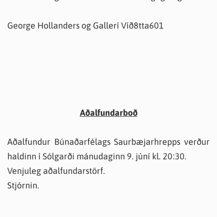
George Hollanders og Gallerí Víð8tta601
Aðalfundarboð
Aðalfundur Búnaðarfélags Saurbæjarhrepps verður
haldinn í Sólgarði mánudaginn 9. júní kl. 20:30.
Venjuleg aðalfundarstörf.
Stjórnin.