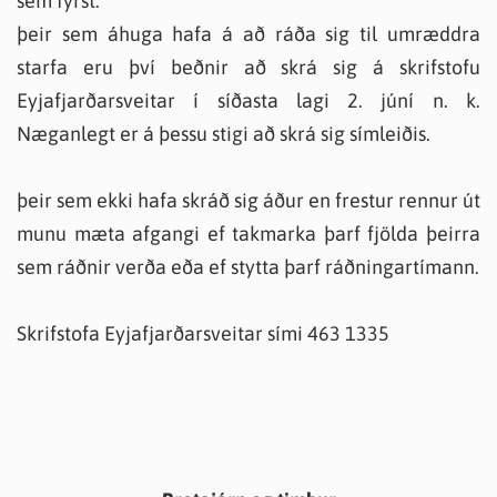
sem fyrst.
þeir sem áhuga hafa á að ráða sig til umræddra
starfa eru því beðnir að skrá sig á skrifstofu
Eyjafjarðarsveitar í síðasta lagi 2. júní n. k.
Næganlegt er á þessu stigi að skrá sig símleiðis.
þeir sem ekki hafa skráð sig áður en frestur rennur út
munu mæta afgangi ef takmarka þarf fjölda þeirra
sem ráðnir verða eða ef stytta þarf ráðningartímann.
Skrifstofa Eyjafjarðarsveitar sími 463 1335