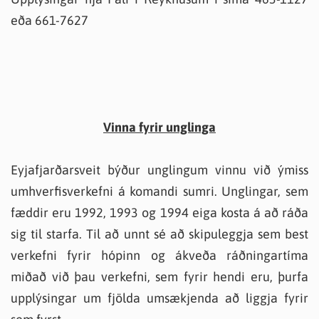
eða 661-7627
Vinna fyrir unglinga
Eyjafjarðarsveit býður unglingum vinnu við ýmiss
umhverfisverkefni á komandi sumri. Unglingar, sem
fæddir eru 1992, 1993 og 1994 eiga kosta á að ráða
sig til starfa. Til að unnt sé að skipuleggja sem best
verkefni fyrir hópinn og ákveða ráðningartíma
miðað við þau verkefni, sem fyrir hendi eru, þurfa
upplýsingar um fjölda umsækjenda að liggja fyrir