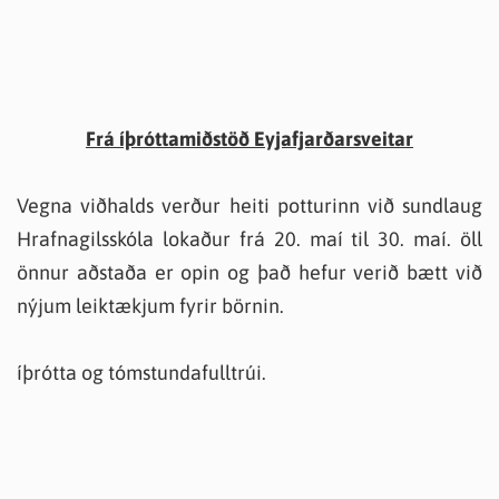
Frá íþróttamiðstöð Eyjafjarðarsveitar
Vegna viðhalds verður heiti potturinn við sundlaug
Hrafnagilsskóla lokaður frá 20. maí til 30. maí. öll
önnur aðstaða er opin og það hefur verið bætt við
nýjum leiktækjum fyrir börnin.
íþrótta og tómstundafulltrúi.