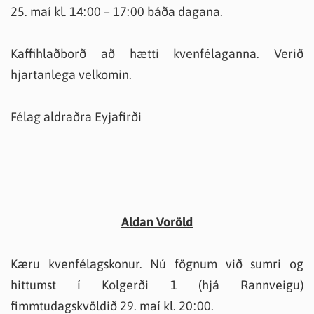
25. maí kl. 14:00 – 17:00 báða dagana.
Kaffihlaðborð að hætti kvenfélaganna. Verið
hjartanlega velkomin.
Félag aldraðra Eyjafirði
Aldan Voröld
Kæru kvenfélagskonur. Nú fögnum við sumri og
hittumst í Kolgerði 1 (hjá Rannveigu)
fimmtudagskvöldið 29. maí kl. 20:00.