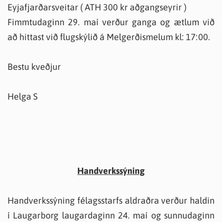
Eyjafjarðarsveitar ( ATH 300 kr aðgangseyrir )
Fimmtudaginn 29. maí verður ganga og ætlum við
að hittast við flugskýlið á Melgerðismelum kl: 17:00.
Bestu kveðjur
Helga S
Handverkssýning
Handverkssýning félagsstarfs aldraðra verður haldin
í Laugarborg laugardaginn 24. maí og sunnudaginn