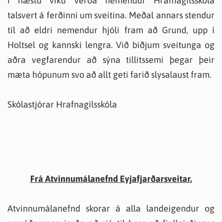
í næstu viku verða nemendur Hrafnagilsskóla
talsvert á ferðinni um sveitina. Meðal annars stendur
til að eldri nemendur hjóli fram að Grund, upp í
Holtsel og kannski lengra. Við biðjum sveitunga og
aðra vegfarendur að sýna tillitssemi þegar þeir
mæta hópunum svo að allt geti farið slysalaust fram.
Skólastjórar Hrafnagilsskóla
Frá Atvinnumálanefnd Eyjafjarðarsveitar.
Atvinnumálanefnd skorar á alla landeigendur og