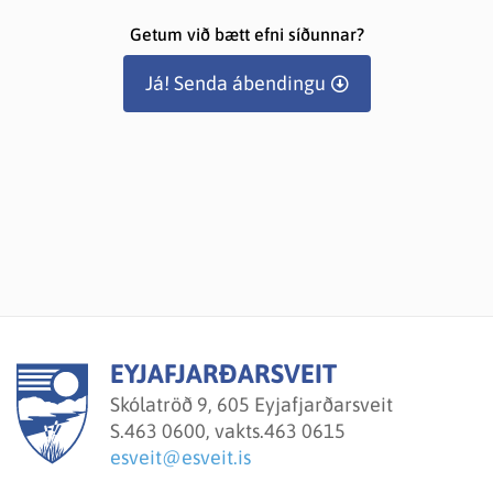
Getum við bætt efni síðunnar?
Já! Senda ábendingu
EYJAFJARÐARSVEIT
Skólatröð 9, 605 Eyjafjarðarsveit
S.
463 0600, vakts.463 0615
esveit@esveit.is