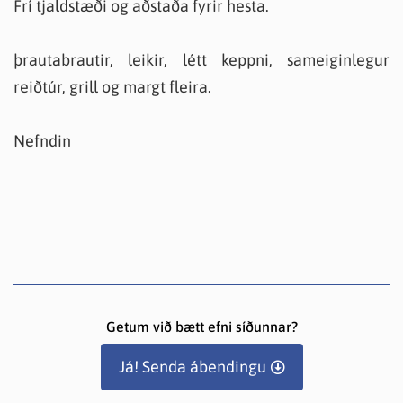
Frí tjaldstæði og aðstaða fyrir hesta.
þrautabrautir, leikir, létt keppni, sameiginlegur
reiðtúr, grill og margt fleira.
Nefndin
Getum við bætt efni síðunnar?
Já! Senda ábendingu