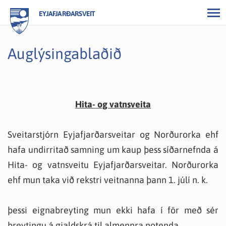
EYJAFJARÐARSVEIT
Auglýsingablaðið
Hita- og vatnsveita
Sveitarstjórn Eyjafjarðarsveitar og Norðurorka ehf
hafa undirritað samning um kaup þess síðarnefnda á
Hita- og vatnsveitu Eyjafjarðarsveitar. Norðurorka
ehf mun taka við rekstri veitnanna þann 1. júlí n. k.
þessi eignabreyting mun ekki hafa í för með sér
breytingu á gjaldskrá til almennra notenda.