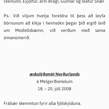
Steinunn, Eyjólfur, árni Bragi, Gunnar og ólafur Snær
P.s.: Við viljum hvetja foreldra til þess að leyfa
börnunum að kíkja í heimsókn þegar þið eigið leið
um Mosfellsbæinn, við verðum með sama
símanúmerið.
æskulýðsmót Norðurlands
á Melgerðismelum
18. – 20. júlí 2008
Frábær skemmtun fyrir alla fjölskylduna.