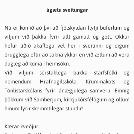
ágætu sveitungar
Nú er komið að því að fjölskyldan flytji búferlum og
viljum við þakka fyrir allt gamalt og gott. Okkur
hefur liðið ákaflega vel hér í sveitinni og eigum
örugglega eftir að sakna ykkar en við ætlum að vera
dugleg að koma í heimsókn.
Við viljum sérstaklega þakka starfsfólki og
nemendum Hrafnagilsskóla, Krummakots og
Tónlistarskólans fyrir ánægjulega samveru. Einnig
þökkum við Samherjum, kirkjukórsfélögum og öllum
hinum fyrir skemmtilegar stundir!
Kærar kveðjur