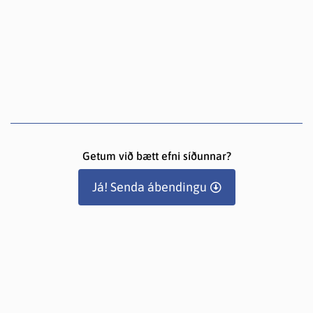
Getum við bætt efni síðunnar?
Já! Senda ábendingu