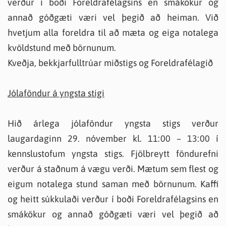
verður í boði Foreldrafélagsins en smákökur og
annað góðgæti væri vel þegið að heiman. Við
hvetjum alla foreldra til að mæta og eiga notalega
kvöldstund með börnunum.
Kveðja, bekkjarfulltrúar miðstigs og Foreldrafélagið
Jólaföndur á yngsta stigi
Hið árlega jólaföndur yngsta stigs verður
laugardaginn 29. nóvember kl. 11:00 – 13:00 í
kennslustofum yngsta stigs. Fjölbreytt föndurefni
verður á staðnum á vægu verði. Mætum sem flest og
eigum notalega stund saman með börnunum. Kaffi
og heitt súkkulaði verður í boði Foreldrafélagsins en
smákökur og annað góðgæti væri vel þegið að