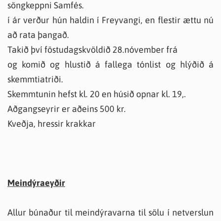
söngkeppni Samfés.
í ár verður hún haldin í Freyvangi, en flestir ættu nú
að rata þangað.
Takið því föstudagskvöldið 28.nóvember frá
og komið og hlustið á fallega tónlist og hlýðið á
skemmtiatriði.
Skemmtunin hefst kl. 20 en húsið opnar kl. 19,.
Aðgangseyrir er aðeins 500 kr.
Kveðja, hressir krakkar
Meindýraeyðir
Allur búnaður til meindýravarna til sölu í netverslun