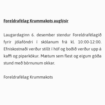
Foreldrafélag Krummakots auglýsir
Laugardaginn 6. desember stendur Foreldrafélagið
fyrir jólaföndri í skólanum frá kl. 10:00-12:00.
Efniskostnaði verður stillt í hóf og boðið verður upp á
kaffi og piparkökur. Mætum sem flest og eigum góða
stund með börnunum okkar.
Foreldrafélag Krummakots