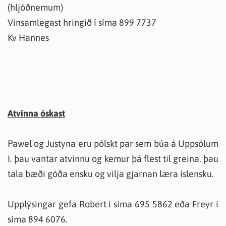
(hljóðnemum)
Vinsamlegast hringið í síma 899 7737
Kv Hannes
Atvinna óskast
Pawel og Justyna eru pólskt par sem búa á Uppsölum
I. þau vantar atvinnu og kemur þá flest til greina. þau
tala bæði góða ensku og vilja gjarnan læra íslensku.
Upplýsingar gefa Robert í síma 695 5862 eða Freyr í
síma 894 6076.