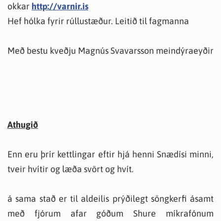
okkar
http://varnir.is
Hef hólka fyrir rúllustæður. Leitið til fagmanna
Með bestu kveðju Magnús Svavarsson meindýraeyðir
Athugið
Enn eru þrír kettlingar eftir hjá henni Snædísi minni,
tveir hvítir og læða svört og hvít.
á sama stað er til aldeilis prýðilegt söngkerfi ásamt
með fjórum afar góðum Shure míkrafónum