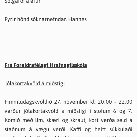
Sólgarði á eftir.
Fyrir hönd sóknarnefndar, Hannes
Frá Foreldrafélagi Hrafnagilsskóla
Jólakortakvöld á miðstigi
Fimmtudagskvöldið 27. nóvember kl. 20:00 – 22:00
verður jólakortakvöld á miðstigi í stofum 6 og 7.
Komið með lím, skæri og skraut, kort verða seld á
staðnum á vægu verði. Kaffi og heitt súkkulaði