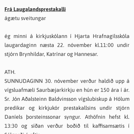
Frá Laugalandsprestakalli
ágætu sveitungar
ég minni á kirkjuskólann í Hjarta Hrafnagilsskóla
laugardaginn næsta 22. nóvember kl.11:00 undir
stjórn Brynhildar, Katrínar og Hannesar.
ATH.
SUNNUDAGINN 30. nóvember verður haldið upp á
vígsluafmæli Saurbæjarkirkju en hún er 150 ára í ár.
Sr. Jón Aðalsteinn Baldvinsson vígslubiskup á Hólum
predikar og kirkjukór prestakallsins undir stjórn
Daníels þorsteinssonar syngur. Athöfnin hefst kl.
13:30 og síðan verður boðið til kaffisamsætis í