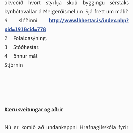
ákveðið hvort styrkja skuli byggingu sérstaks
kynbótavallar á Melgerðismelum. Sjá frétt um málið
á slóðinni
http://www.lhhestar.is/index.php?
pid=191&cid=778
2. Folaldasýning.
3. Stóðhestar.
4. önnur mál.
Stjórnin
Kæru sveitungar og aðrir
Nú er komið að undankeppni Hrafnagilsskóla fyrir