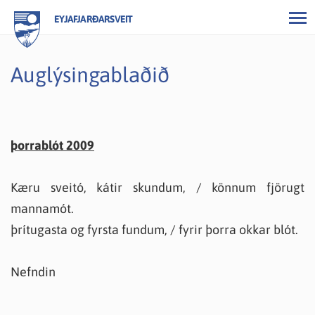
EYJAFJARÐARSVEIT
Auglýsingablaðið
þorrablót 2009
Kæru sveitó, kátir skundum, / könnum fjörugt
mannamót.
þrítugasta og fyrsta fundum, / fyrir þorra okkar blót.
Nefndin