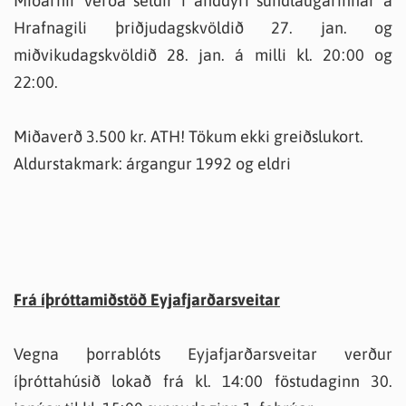
Miðarnir verða seldir í anddyri sundlaugarinnar á
Hrafnagili þriðjudagskvöldið 27. jan. og
miðvikudagskvöldið 28. jan. á milli kl. 20:00 og
22:00.
Miðaverð 3.500 kr. ATH! Tökum ekki greiðslukort.
Aldurstakmark: árgangur 1992 og eldri
Frá íþróttamiðstöð Eyjafjarðarsveitar
Vegna þorrablóts Eyjafjarðarsveitar verður
íþróttahúsið lokað frá kl. 14:00 föstudaginn 30.