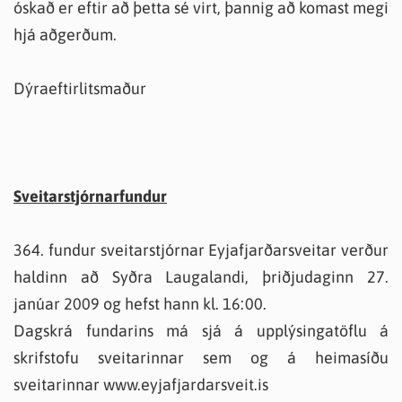
óskað er eftir að þetta sé virt, þannig að komast megi
hjá aðgerðum.
Dýraeftirlitsmaður
Sveitarstjórnarfundur
364. fundur sveitarstjórnar Eyjafjarðarsveitar verður
haldinn að Syðra Laugalandi, þriðjudaginn 27.
janúar 2009 og hefst hann kl. 16:00.
Dagskrá fundarins má sjá á upplýsingatöflu á
skrifstofu sveitarinnar sem og á heimasíðu
sveitarinnar www.eyjafjardarsveit.is