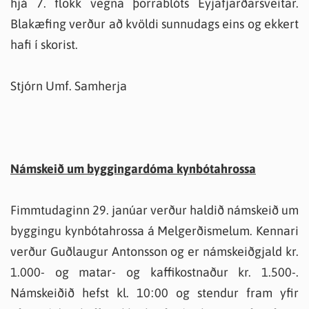
hjá 7. flokk vegna þorrablóts Eyjafjarðarsveitar.
Blakæfing verður að kvöldi sunnudags eins og ekkert
hafi í skorist.
Stjórn Umf. Samherja
Námskeið um byggingardóma kynbótahrossa
Fimmtudaginn 29. janúar verður haldið námskeið um
byggingu kynbótahrossa á Melgerðismelum. Kennari
verður Guðlaugur Antonsson og er námskeiðgjald kr.
1.000- og matar- og kaffikostnaður kr. 1.500-.
Námskeiðið hefst kl. 10:00 og stendur fram yfir