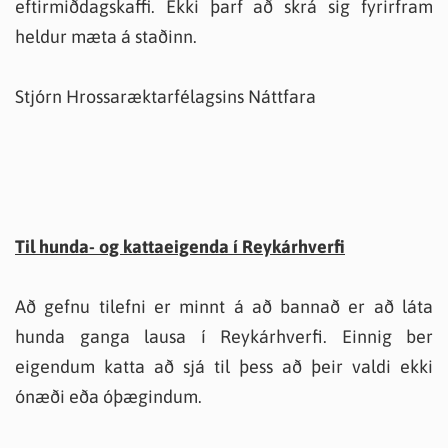
eftirmiðdagskaffi. Ekki þarf að skrá sig fyrirfram
heldur mæta á staðinn.
Stjórn Hrossaræktarfélagsins Náttfara
Til hunda- og kattaeigenda í Reykárhverfi
Að gefnu tilefni er minnt á að bannað er að láta
hunda ganga lausa í Reykárhverfi. Einnig ber
eigendum katta að sjá til þess að þeir valdi ekki
ónæði eða óþægindum.