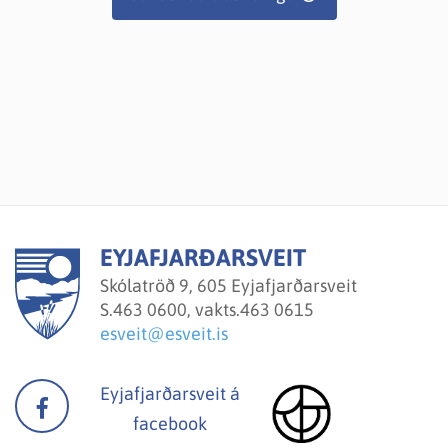
EYJAFJARÐARSVEIT
Skólatröð 9, 605 Eyjafjarðarsveit
S.
463 0600, vakts.463 0615
esveit@esveit.is
Eyjafjarðarsveit á
facebook