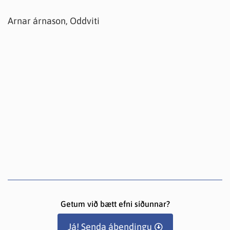
Arnar árnason, Oddviti
Getum við bætt efni síðunnar?
Já! Senda ábendingu