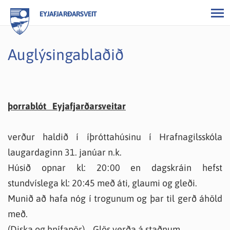
EYJAFJARÐARSVEIT
Auglýsingablaðið
þorrablót Eyjafjarðarsveitar
verður haldið í íþróttahúsinu í Hrafnagilsskóla
laugardaginn 31. janúar n.k.
Húsið opnar kl: 20:00 en dagskráin hefst
stundvíslega kl: 20:45 með áti, glaumi og gleði.
Munið að hafa nóg í trogunum og þar til gerð áhöld
með.
(Diska og hnífapör). Glös verða á staðnum.