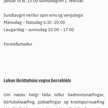
janúar til kl. 15:00 sunnudaginn 1. febrúar.
Sundlaugin verður opin eins og venjulega:
Mánudag – föstudag 6:30 -20:00
Laugardag – sunnudag 10:00 – 17:00
Forstöðumaður
Lokun íþróttahúss vegna þorrablóts
Um næstu helgi falla niður badmintonæfingar,
körfuboltaæfing, júdóæfingar og knattspyrnuæfing