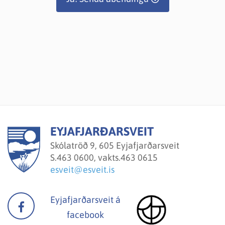
EYJAFJARÐARSVEIT
Skólatröð 9, 605 Eyjafjarðarsveit
S.
463 0600, vakts.463 0615
esveit@esveit.is
Eyjafjarðarsveit á
facebook