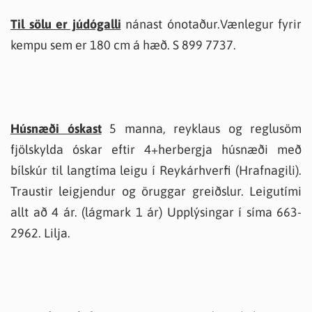
Til sölu er júdógalli
nánast ónotaður.Vænlegur fyrir
kempu sem er 180 cm á hæð. S 899 7737.
Húsnæði óskast
5 manna, reyklaus og reglusöm
fjölskylda óskar eftir 4+herbergja húsnæði með
bílskúr til langtíma leigu í Reykárhverfi (Hrafnagili).
Traustir leigjendur og öruggar greiðslur. Leigutími
allt að 4 ár. (lágmark 1 ár) Upplýsingar í síma 663-
2962. Lilja.