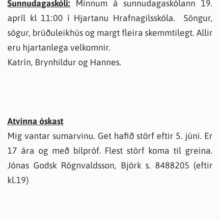
Sunnudagaskóli:
Minnum á sunnudagaskólann 19.
apríl kl 11:00 í Hjartanu Hrafnagilsskóla. Söngur,
sögur, brúðuleikhús og margt fleira skemmtilegt. Allir
eru hjartanlega velkomnir.
Katrín, Brynhildur og Hannes.
Atvinna óskast
Mig vantar sumarvinu. Get hafið störf eftir 5. júni. Er
17 ára og með bílpróf. Flest störf koma til greina.
Jónas Godsk Rögnvaldsson, Björk s. 8488205 (eftir
kl.19)