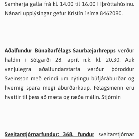
Samherja galla frá kl. 14.00 til 16.00 í íþróttahúsinu.
Nánari upplýsingar gefur Kristín í síma 8462090.
Aðalfundur Búnaðarfélags Saurbæjarhrepps
verður
haldin í Sólgarði 28. apríl n.k. kl. 20.30. Auk
venjulegra aðalfundarstarfa verður þóroddur
Sveinsson með erindi um nýtingu búfjáráburðar og
hvernig spara megi áburðarkaup. Félagsmenn eru
hvattir til þess að mæta og ræða málin. Stjórnin
Sveitarstjórnarfundur: 368. fundur
sveitarstjórnar