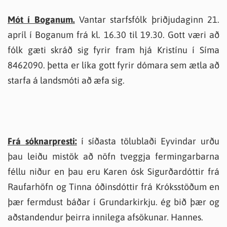
Mót í Boganum.
Vantar starfsfólk þriðjudaginn 21.
apríl í Boganum frá kl. 16.30 til 19.30. Gott væri að
fólk gæti skráð sig fyrir fram hjá Kristínu í Síma
8462090. þetta er líka gott fyrir dómara sem ætla að
starfa á landsmóti að æfa sig.
Frá sóknarpresti:
í síðasta tölublaði Eyvindar urðu
þau leiðu mistök að nöfn tveggja fermingarbarna
féllu niður en þau eru Karen ósk Sigurðardóttir frá
Raufarhöfn og Tinna óðinsdóttir frá Króksstöðum en
þær fermdust báðar í Grundarkirkju. ég bið þær og
aðstandendur þeirra innilega afsökunar. Hannes.