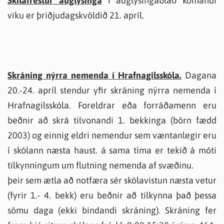
Skilafrestur auglýsinga
í auglýsingablað komandi
viku er þriðjudagskvöldið 21. apríl.
Skráning nýrra nemenda í Hrafnagilsskóla.
Dagana
20.-24. apríl stendur yfir skráning nýrra nemenda í
Hrafnagilsskóla. Foreldrar eða forráðamenn eru
beðnir að skrá tilvonandi 1. bekkinga (börn fædd
2003) og einnig eldri nemendur sem væntanlegir eru
í skólann næsta haust. á sama tíma er tekið á móti
tilkynningum um flutning nemenda af svæðinu.
þeir sem ætla að notfæra sér skólavistun næsta vetur
(fyrir 1.- 4. bekk) eru beðnir að tilkynna það þessa
sömu daga (ekki bindandi skráning). Skráning fer