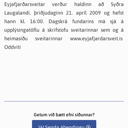
Eyjafjarðarsveitar verður haldinn að Syðra
Laugalandi, þriðjudaginn 21. apríl 2009 og hefst
hann kl. 16:00. Dagskrá fundarins má sjá á
upplýsingatöflu á skrifstofu sveitarinnar sem og á
heimasíðu sveitarinnar www.eyjafjardarsveit.is
Oddviti
Getum við bætt efni síðunnar?
Já! Senda ábendingu