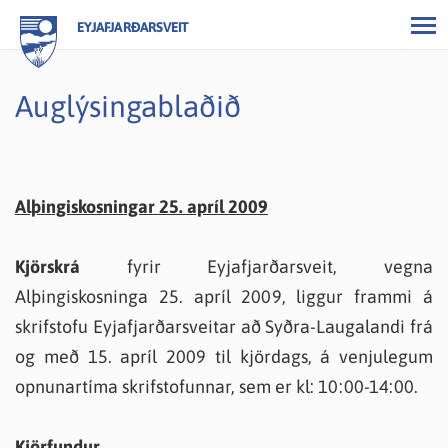
EYJAFJARÐARSVEIT
Auglýsingablaðið
Alþingiskosningar 25. apríl 2009
Kjörskrá
fyrir Eyjafjarðarsveit, vegna
Alþingiskosninga 25. apríl 2009, liggur frammi á
skrifstofu Eyjafjarðarsveitar að Syðra-Laugalandi frá
og með 15. apríl 2009 til kjördags, á venjulegum
opnunartíma skrifstofunnar, sem er kl: 10:00-14:00.
Kjörfundur