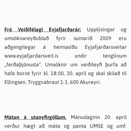
Frá Veiðifélagi Eyjafjarðarár:
Upplýsingar og
umsóknareyðublað fyrir sumarið 2009 eru
aðgengilegar á heimasíðu Eyjafjarðarsveitar
www.eyjafjardarsveit.is undir tenglinum
„ferðaþjónusta“. Umsóknir um veiðileyfi þurfa að
hafa borist fyrir kl. 18:00, 30. apríl og skal skilað til
Ellingsen, Tryggvabraut 1-3, 600 Akureyri.
Mátun á utanyfirgöllum.
Mánudaginn 20. apríl
verður hægt að máta og panta UMSE og umf.