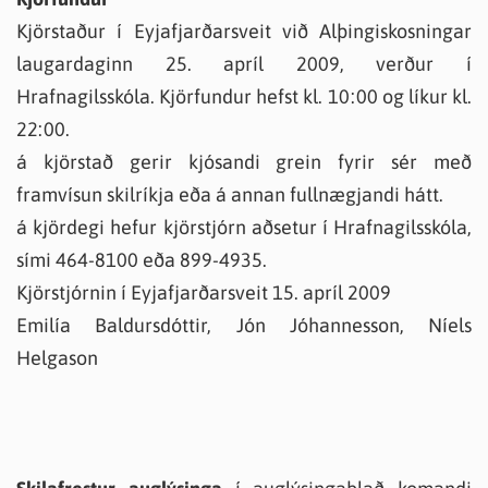
Kjörstaður í Eyjafjarðarsveit við Alþingiskosningar
laugardaginn 25. apríl 2009, verður í
Hrafnagilsskóla. Kjörfundur hefst kl. 10:00 og líkur kl.
22:00.
á kjörstað gerir kjósandi grein fyrir sér með
framvísun skilríkja eða á annan fullnægjandi hátt.
á kjördegi hefur kjörstjórn aðsetur í Hrafnagilsskóla,
sími 464-8100 eða 899-4935.
Kjörstjórnin í Eyjafjarðarsveit 15. apríl 2009
Emilía Baldursdóttir, Jón Jóhannesson, Níels
Helgason