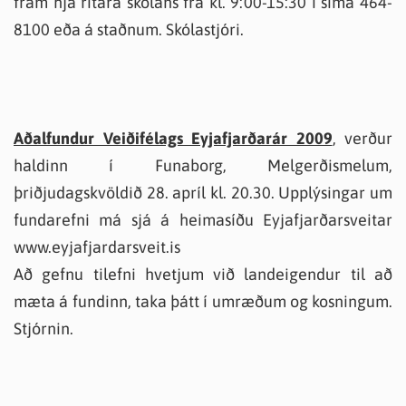
fram hjá ritara skólans frá kl. 9:00-15:30 í síma 464-
8100 eða á staðnum. Skólastjóri.
Aðalfundur Veiðifélags Eyjafjarðarár 2009
, verður
haldinn í Funaborg, Melgerðismelum,
þriðjudagskvöldið 28. apríl kl. 20.30. Upplýsingar um
fundarefni má sjá á heimasíðu Eyjafjarðarsveitar
www.eyjafjardarsveit.is
Að gefnu tilefni hvetjum við landeigendur til að
mæta á fundinn, taka þátt í umræðum og kosningum.
Stjórnin.