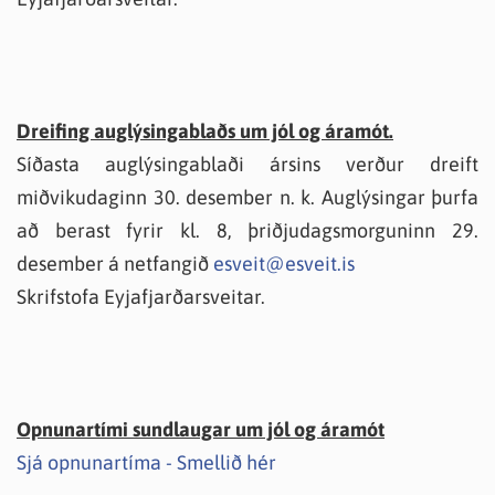
Dreifing auglýsingablaðs um jól og áramót.
Síðasta auglýsingablaði ársins verður dreift
miðvikudaginn 30. desember n. k. Auglýsingar þurfa
að berast fyrir kl. 8, þriðjudagsmorguninn 29.
desember á netfangið
esveit@esveit.is
Skrifstofa Eyjafjarðarsveitar.
Opnunartími sundlaugar um jól og áramót
Sjá opnunartíma - Smellið hér