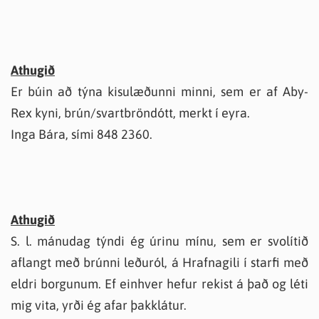
Athugið
Er búin að týna kisulæðunni minni, sem er af Aby-
Rex kyni, brún/svartbröndótt, merkt í eyra.
Inga Bára, sími 848 2360.
Athugið
S. l. mánudag týndi ég úrinu mínu, sem er svolítið
aflangt með brúnni leðuról, á Hrafnagili í starfi með
eldri borgunum. Ef einhver hefur rekist á það og léti
mig vita, yrði ég afar þakklátur.