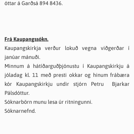
óttar á Garðsá 894 8436.
Frá Kaupangssókn.
Kaupangskirkja verður lokuð vegna viðgerðar í
janúar mánuði.
Minnum á hátíðarguðþjónustu í Kaupangskirkju á
jóladag kl. 11 með presti okkar og hinum frábæra
kór Kaupangskirkju undir stjórn Petru Bjarkar
Pálsdóttur.
Sóknarbörn munu lesa úr ritningunni.
Sóknarnefnd.