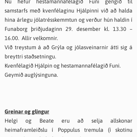
Nú hefur hestamannafélagið Funi gengið til
samstarfs með kvenfélaginu Hjálpinni við að halda
hina árlegu jólatrésskemmtun og verður hún haldin í
Funaborg þriðjudaginn 29. desember kl. 13.30 –
16.00. Allir velkomnir.
Við treystum á að Grýla og jólasveinarnir átti sig á
breyttri staðsetningu.
Kvenfélagið Hjálpin og hestamannafélagið Funi.
Geymið auglýsinguna.
Greinar og glingur
Helgi og Beate eru að selja allskonar
heimaframleiðslu í Poppulus tremula (í skotinu