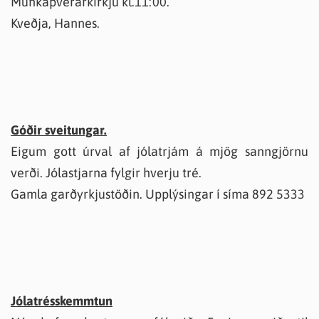
Munkaþverárkirkju kl.11:00.
Kveðja, Hannes.
Góðir sveitungar.
Eigum gott úrval af jólatrjám á mjög sanngjörnu
verði. Jólastjarna fylgir hverju tré.
Gamla garðyrkjustöðin. Upplýsingar í síma 892 5333
Jólatrésskemmtun