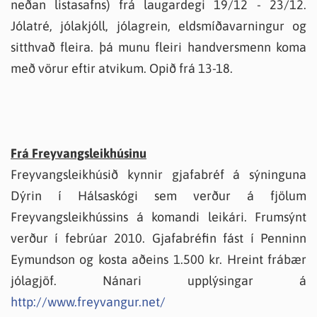
neðan listasafns) frá laugardegi 19/12 - 23/12.
Jólatré, jólakjóll, jólagrein, eldsmíðavarningur og
sitthvað fleira. þá munu fleiri handversmenn koma
með vörur eftir atvikum. Opið frá 13-18.
Frá Freyvangsleikhúsinu
Freyvangsleikhúsið kynnir gjafabréf á sýninguna
Dýrin í Hálsaskógi sem verður á fjölum
Freyvangsleikhússins á komandi leikári. Frumsýnt
verður í febrúar 2010. Gjafabréfin fást í Penninn
Eymundson og kosta aðeins 1.500 kr. Hreint frábær
jólagjöf. Nánari upplýsingar á
http://www.freyvangur.net/