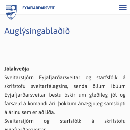
EYJAFJARÐARSVEIT
Auglýsingablaðið
Jólakveðja
Sveitarstjórn Eyjafjarðarsveitar og starfsfólk á
skrifstofu sveitarfélagsins, senda öllum íbúum
Eyjafjarðarsveitar bestu óskir um gleðileg jól og
farsæld á komandi ári. þökkum ánægjuleg samskipti
á árinu sem er að líða.
Sveitarstjórn og starfsfólk á skrifstofu
Eyjafjarðarsveitar.