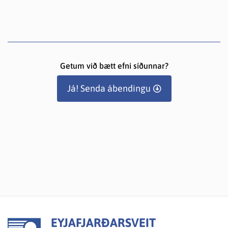
Getum við bætt efni síðunnar?
Já! Senda ábendingu
EYJAFJARÐARSVEIT