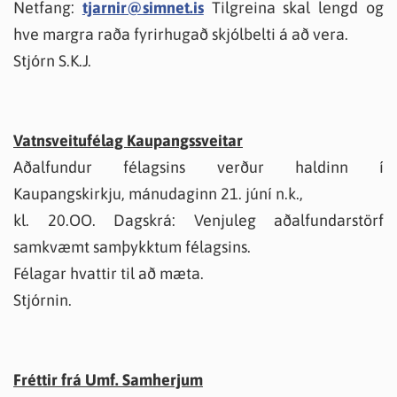
Netfang:
tjarnir@simnet.is
Tilgreina skal lengd og
hve margra raða fyrirhugað skjólbelti á að vera.
Stjórn S.K.J.
Vatnsveitufélag Kaupangssveitar
Aðalfundur félagsins verður haldinn í
Kaupangskirkju, mánudaginn 21. júní n.k.,
kl. 20.OO. Dagskrá: Venjuleg aðalfundarstörf
samkvæmt samþykktum félagsins.
Félagar hvattir til að mæta.
Stjórnin.
Fréttir frá Umf. Samherjum