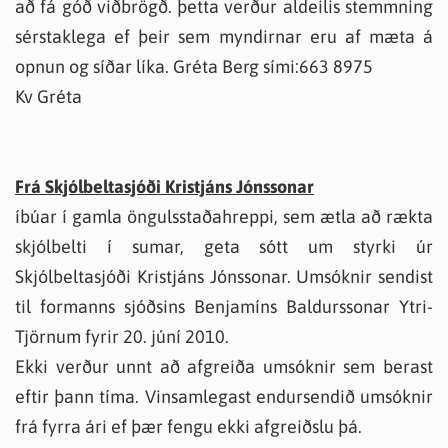
að fá góð viðbrögð. þetta verður aldeilis stemmning
sérstaklega ef þeir sem myndirnar eru af mæta á
opnun og síðar líka. Gréta Berg sími:663 8975
Kv Gréta
Frá Skjólbeltasjóði Kristjáns Jónssonar
íbúar í gamla öngulsstaðahreppi, sem ætla að rækta
skjólbelti í sumar, geta sótt um styrki úr
Skjólbeltasjóði Kristjáns Jónssonar. Umsóknir sendist
til formanns sjóðsins Benjamíns Baldurssonar Ytri-
Tjörnum fyrir 20. júní 2010.
Ekki verður unnt að afgreiða umsóknir sem berast
eftir þann tíma. Vinsamlegast endursendið umsóknir
frá fyrra ári ef þær fengu ekki afgreiðslu þá.