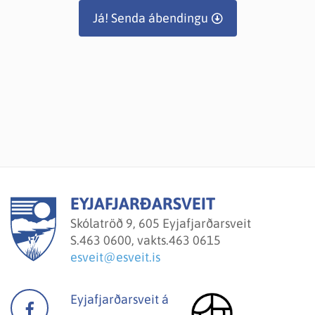
Já! Senda ábendingu
EYJAFJARÐARSVEIT
Skólatröð 9, 605 Eyjafjarðarsveit
S.
463 0600, vakts.463 0615
esveit@esveit.is
Eyjafjarðarsveit á