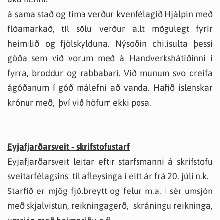
á sama stað og tíma verður kvenfélagið Hjálpin með
flóamarkað, til sölu verður allt mögulegt fyrir
heimilið og fjölskylduna. Nýsoðin chilisulta þessi
góða sem við vorum með á Handverkshátíðinni í
fyrra, broddur og rabbabari. Við munum svo dreifa
ágóðanum í góð málefni að vanda. Hafið íslenskar
krónur með, því við höfum ekki posa.
Eyjafjarðarsveit - skrifstofustarf
Eyjafjarðarsveit leitar eftir starfsmanni á skrifstofu
sveitarfélagsins til afleysinga í eitt ár frá 20. júlí n.k.
Starfið er mjög fjölbreytt og felur m.a. í sér umsjón
með skjalvistun, reikningagerð, skráningu reikninga,