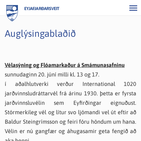
EYJAFJARÐARSVEIT
Auglýsingablaðið
Vélasýning og Flóamarkaður á Smámunasafninu
sunnudaginn 20. júní milli kl. 13 og 17.
í aðalhlutverki verður International 1020
jarðvinnsludráttarvél frá árinu 1930. þetta er fyrsta
jarðvinnsluvélin sem Eyfirðingar eignuðust.
Stórmerkileg vél og lítur svo ljómandi vel út eftir að
Baldur Steingrímsson og feiri fóru höndum um hana.
Vélin er nú gangfær og áhugasamir geta fengið að
aka henni.