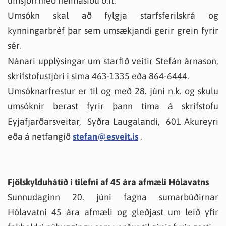
umsjón með heimasíðu o.fl.
Umsókn skal að fylgja starfsferilskrá og
kynningarbréf þar sem umsækjandi gerir grein fyrir
sér.
Nánari upplýsingar um starfið veitir Stefán árnason,
skrifstofustjóri í síma 463-1335 eða 864-6444.
Umsóknarfrestur er til og með 28. júní n.k. og skulu
umsóknir berast fyrir þann tíma á skrifstofu
Eyjafjarðarsveitar, Syðra Laugalandi, 601 Akureyri
eða á netfangið
stefan@esveit.is
.
Fjölskylduhátíð í tilefni af 45 ára afmæli Hólavatns
Sunnudaginn 20. júní fagna sumarbúðirnar
Hólavatni 45 ára afmæli og gleðjast um leið yfir