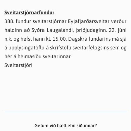
Sveitarstjórnarfundur
388. fundur sveitarstjórnar Eyjafjarðarsveitar verður
haldinn að Syðra Laugalandi, þriðjudaginn. 22. júní
n.k. og hefst hann kl. 15:00. Dagskrá fundarins má sjá
á upplýsingatöflu á skrifstofu sveitarfélagsins sem og
hér á heimasíðu sveitarinnar.
Sveitarstjóri
Getum við bætt efni síðunnar?