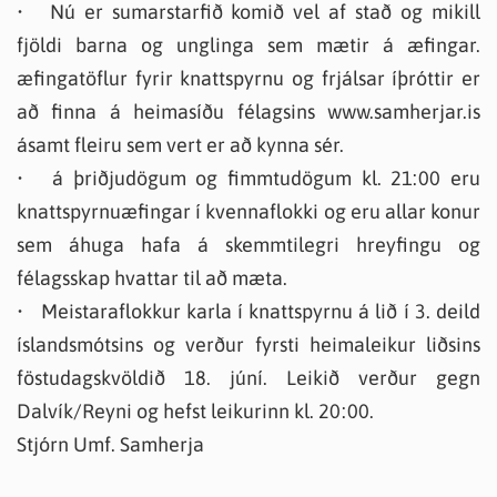
• Nú er sumarstarfið komið vel af stað og mikill
fjöldi barna og unglinga sem mætir á æfingar.
æfingatöflur fyrir knattspyrnu og frjálsar íþróttir er
að finna á heimasíðu félagsins www.samherjar.is
ásamt fleiru sem vert er að kynna sér.
• á þriðjudögum og fimmtudögum kl. 21:00 eru
knattspyrnuæfingar í kvennaflokki og eru allar konur
sem áhuga hafa á skemmtilegri hreyfingu og
félagsskap hvattar til að mæta.
• Meistaraflokkur karla í knattspyrnu á lið í 3. deild
íslandsmótsins og verður fyrsti heimaleikur liðsins
föstudagskvöldið 18. júní. Leikið verður gegn
Dalvík/Reyni og hefst leikurinn kl. 20:00.
Stjórn Umf. Samherja