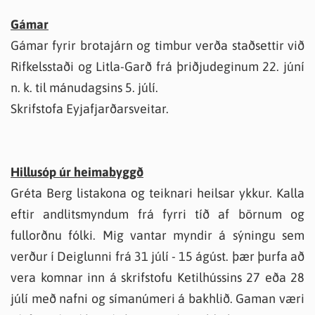
Gámar
Gámar fyrir brotajárn og timbur verða staðsettir við
Rifkelsstaði og Litla-Garð frá þriðjudeginum 22. júní
n. k. til mánudagsins 5. júlí.
Skrifstofa Eyjafjarðarsveitar.
Hillusóp úr heimabyggð
Gréta Berg listakona og teiknari heilsar ykkur. Kalla
eftir andlitsmyndum frá fyrri tíð af börnum og
fullorðnu fólki. Mig vantar myndir á sýningu sem
verður í Deiglunni frá 31 júlí - 15 ágúst. þær þurfa að
vera komnar inn á skrifstofu Ketilhússins 27 eða 28
júlí með nafni og símanúmeri á bakhlið. Gaman væri