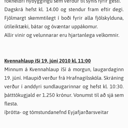
fokheldri nýbyggingu sem verður til sýnis fyrir gesti.
Dagskrá hefst kl. 14.00 og stendur fram eftir degi.
Fjölmargt skemmtilegt í boði fyrir alla fjölskylduna,
útileiktæki, bátar og óvæntar uppákomur.
Allir vinir og velunnarar eru hjartanlega velkomnir.
Kvennahlaup íSí 19. júní 2010 kl. 11:00
Minnum á Kvennahlaup íSí á morgun, laugardaginn
19. júní. Hlaupið verður frá Hrafnagilsskóla. Skráning
verður í anddyri sundlaugarinnar og hefst kl. 10:30.
þátttökugjald er 1.250 krónur. Vonumst til að sjá sem
flesta.
íþrótta- og tómstundanefnd Eyjafjarðarsveitar