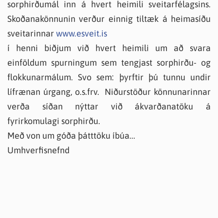
sorphirðumál inn á hvert heimili sveitarfélagsins.
Skoðanakönnunin verður einnig tiltæk á heimasíðu
sveitarinnar
www.esveit.is
í henni biðjum við hvert heimili um að svara
einföldum spurningum sem tengjast sorphirðu- og
flokkunarmálum. Svo sem: þyrftir þú tunnu undir
lífrænan úrgang, o.s.frv. Niðurstöður könnunarinnar
verða síðan nýttar við ákvarðanatöku á
fyrirkomulagi sorphirðu.
Með von um góða þátttöku íbúa...
Umhverfisnefnd