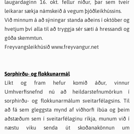
laugardaginn 16. okt. fellur niður, þar sem tveir
leikarar sækja námskeið á vegum þjóðleikhússins.
Við minnum á að sýningar standa aðeins í október og
hvetjum því alla til að tryggja sér sæti á hressandi og
góða skemmtun.
Freyvangsleikhúsið www.freyvangur.net
Sorphirðu
- og flokkunarmál
Líkt og fram hefur komið áður, vinnur
Umhverfisnefnd nú að heildarstefnumörkun í
sorphirðu- og flokkunarmálum sveitarfélagsins. Til
að fá sem gleggsta mynd af viðhorfi íbúa og þeim
aðstæðum sem í sveitarfélaginu ríkja, munum við í
næstu viku senda út skoðanakönnun um