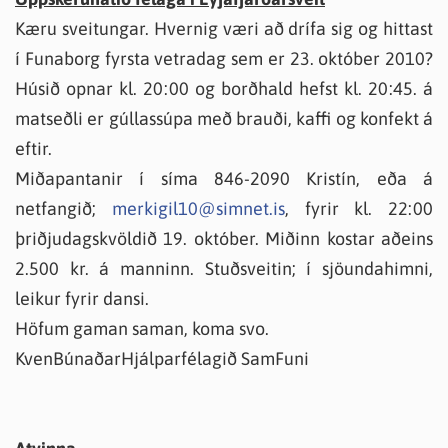
Kæru sveitungar. Hvernig væri að drífa sig og hittast
í Funaborg fyrsta vetradag sem er 23. október 2010?
Húsið opnar kl. 20:00 og borðhald hefst kl. 20:45. á
matseðli er gúllassúpa með brauði, kaffi og konfekt á
eftir.
Miðapantanir í síma 846-2090 Kristín, eða á
netfangið;
merkigil10@simnet.is
, fyrir kl. 22:00
þriðjudagskvöldið 19. október. Miðinn kostar aðeins
2.500 kr. á manninn. Stuðsveitin; í sjöundahimni,
leikur fyrir dansi.
Höfum gaman saman, koma svo.
KvenBúnaðarHjálparfélagið SamFuni