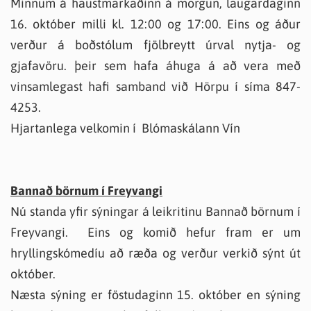
Minnum á haustmarkaðinn á morgun, laugardaginn
16. október milli kl. 12:00 og 17:00. Eins og áður
verður á boðstólum fjölbreytt úrval nytja- og
gjafavöru. þeir sem hafa áhuga á að vera með
vinsamlegast hafi samband við Hörpu í síma 847-
4253.
Hjartanlega velkomin í Blómaskálann Vín
Bannað börnum í Freyvangi
Nú standa yfir sýningar á leikritinu Bannað börnum í
Freyvangi. Eins og komið hefur fram er um
hryllingskómedíu að ræða og verður verkið sýnt út
október.
Næsta sýning er föstudaginn 15. október en sýning