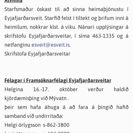
Atvinna
Starfsmaður óskast til að sinna heimaþjónustu í
Eyjafjarðarsveit. Starfið felst í tiltekt og þrifum inni á
heimilum, nokkrar klst. á viku. Nánari upplýsingar á
skrifstofu Eyjafjarðarsveitar, í síma 463-1335 og á
netfanginu
esveit@esveit.is
.
Skrifstofa Eyjafjarðarsveitar
Félagar í Framsóknarfélagi Eyjafjarðarsveitar
Helgina 16.-17. október verður haldið
kjördæmisþing við Mývatn .
þeir sem hafa áhuga á að fara á þingið hafið
samband við undirritaða:
Helgi örlygsson s-862-3800