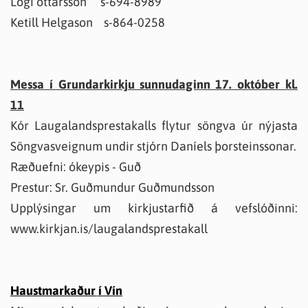
Logi óttarsson s-694-8989
Ketill Helgason s-864-0258
Messa í Grundarkirkju sunnudaginn 17. október kl.
11
Kór Laugalandsprestakalls flytur söngva úr nýjasta
Söngvasveignum undir stjórn Daníels þorsteinssonar.
Ræðuefni: ókeypis - Guð
Prestur: Sr. Guðmundur Guðmundsson
Upplýsingar um kirkjustarfið á vefslóðinni:
www.kirkjan.is/laugalandsprestakall
Haustmarkaður
í Vín