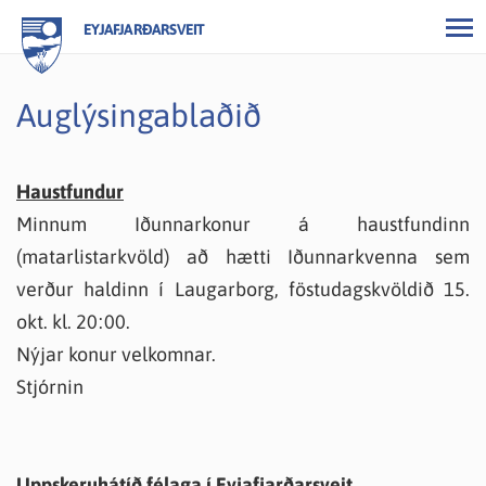
EYJAFJARÐARSVEIT
Auglýsingablaðið
Haustfundur
Minnum Iðunnarkonur á haustfundinn
(matarlistarkvöld) að hætti Iðunnarkvenna sem
verður haldinn í Laugarborg, föstudagskvöldið 15.
okt. kl. 20:00.
Nýjar konur velkomnar.
Stjórnin
Uppskeruhátíð félaga í Eyjafjarðarsveit