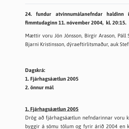
Farsæld barna
Íþrótta- og tómstundastyrkur
Umsó
24. fundur atvinnumálanefndar haldinn í
Annað
fimmtudaginn 11. nóvember 2004, kl. 20:15.
Mættir voru Jón Jónsson, Birgir Arason, Páll 
Bjarni Kristinsson, dýraeftirlitsmaður, auk Ste
Dagskrá:
1. Fjárhagsáætlun 2005
2. önnur mál
1. Fjárhagsáætlun 2005
Drög að fjárhagsáætlun nefndarinnar voru k
byggir á sömu tölum og fyrir árið 2004 en 