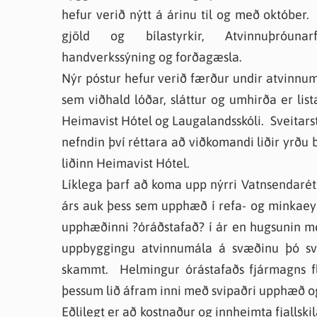
hefur verið nýtt á árinu til og með október.
gjöld og bílastyrkir, Atvinnuþróunarf
handverkssýning og forðagæsla.
Nýr póstur hefur verið færður undir atvinnum
sem viðhald lóðar, sláttur og umhirða er l
Heimavist Hótel og Laugalandsskóli. Sveitars
nefndin því réttara að viðkomandi liðir yrðu 
liðinn Heimavist Hótel.
Líklega þarf að koma upp nýrri Vatnsendarétt
árs auk þess sem upphæð í refa- og minkaeyð
upphæðinni ?óráðstafað? í ár en hugsunin með
uppbyggingu atvinnumála á svæðinu þó s
skammt. Helmingur órástafaðs fjármagns fly
þessum lið áfram inni með svipaðri upphæð og
Eðlilegt er að kostnaður og innheimta fjallski