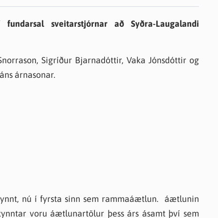
knir
 fundarsal sveitarstjórnar að Syðra-Laugalandi
 útgefið efni
Snorrason, Sigríður Bjarnadóttir, Vaka Jónsdóttir og
fáns árnasonar.
ynnt, nú í fyrsta sinn sem rammaáætlun. áætlunin
kynntar voru áætlunartölur þess árs ásamt því sem