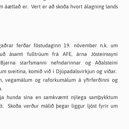
em áætlað er. Vert er að skoða hvort álagning lands
ugaðrar ferðar föstudaginn 19. nóvember n.k. um
uð ásamt fulltrúum frá AFE, árna Jósteinssyni
, Bjarna starfsmanni nefndarinnar og Aðalsteini
um sveitina, komið við í Djúpadalsvirkjun og víðar.
m, vegamálum og raforkumálum á yfirferðinni og
a.
erkja hunda sína en samkvæmt nýlega samþykktum
t. Skoða verður málið þegar liggur ljóst fyrir um