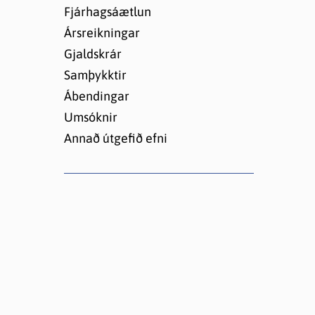
Lóðir í Hrafnagilshverfi
Fjárhagsáætlun
Ársreikningar
Gjaldskrár
Samþykktir
Ábendingar
Umsóknir
Annað útgefið efni