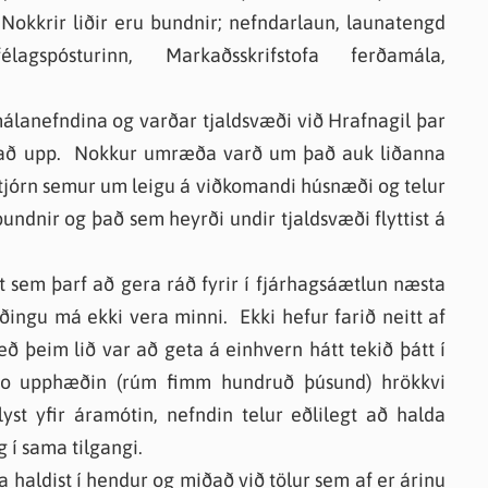
 Nokkrir liðir eru bundnir; nefndarlaun, launatengd
élagspósturinn, Markaðsskrifstofa ferðamála,
álanefndina og varðar tjaldsvæði við Hrafnagil þar
istað upp. Nokkur umræða varð um það auk liðanna
tjórn semur um leigu á viðkomandi húsnæði og telur
bundnir og það sem heyrði undir tjaldsvæði flyttist á
 sem þarf að gera ráð fyrir í fjárhagsáætlun næsta
ingu má ekki vera minni. Ekki hefur farið neitt af
 þeim lið var að geta á einhvern hátt tekið þátt í
vo upphæðin (rúm fimm hundruð þúsund) hrökkvi
st yfir áramótin, nefndin telur eðlilegt að halda
 í sama tilgangi.
la haldist í hendur og miðað við tölur sem af er árinu