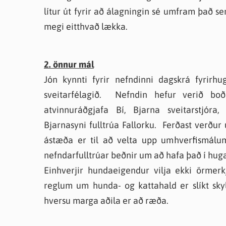
lítur út fyrir að álagningin sé umfram það s
megi eitthvað lækka.
2. önnur mál
Jón kynnti fyrir nefndinni dagskrá fyrirh
sveitarfélagið. Nefndin hefur verið boð
atvinnuráðgjafa Bí, Bjarna sveitarstjóra
Bjarnasyni fulltrúa Fallorku. Ferðast verður 
ástæða er til að velta upp umhverfismálu
nefndarfulltrúar beðnir um að hafa það í hug
Einhverjir hundaeigendur vilja ekki örm
reglum um hunda- og kattahald er slíkt skyl
hversu marga aðila er að ræða.