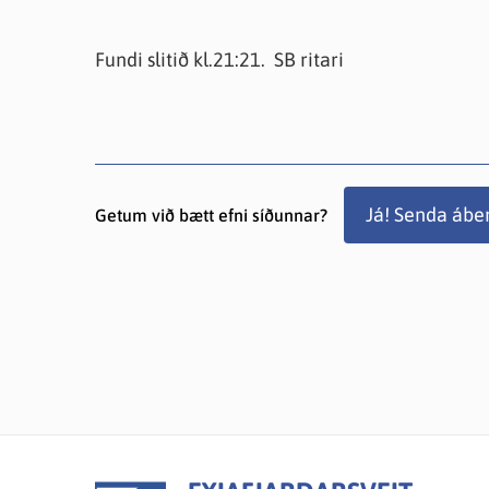
Fundi slitið kl.21:21. SB ritari
Já! Senda ábe
Getum við bætt efni síðunnar?