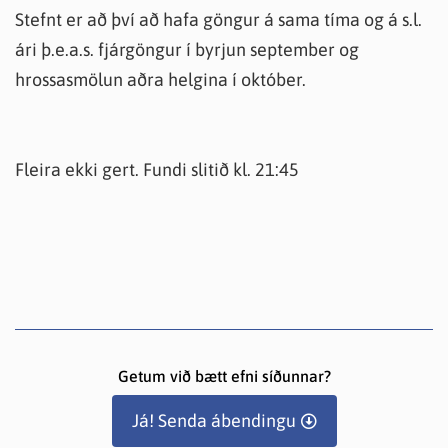
Stefnt er að því að hafa göngur á sama tíma og á s.l.
ári þ.e.a.s. fjárgöngur í byrjun september og
hrossasmölun aðra helgina í október.
Fleira ekki gert. Fundi slitið kl. 21:45
Getum við bætt efni síðunnar?
Já! Senda ábendingu