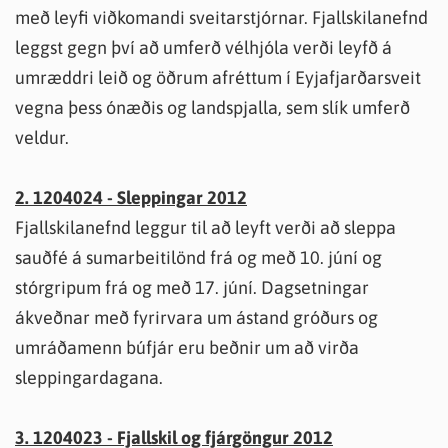
með leyfi viðkomandi sveitarstjórnar. Fjallskilanefnd
leggst gegn því að umferð vélhjóla verði leyfð á
umræddri leið og öðrum afréttum í Eyjafjarðarsveit
vegna þess ónæðis og landspjalla, sem slík umferð
veldur.
2. 1204024 - Sleppingar 2012
Fjallskilanefnd leggur til að leyft verði að sleppa
sauðfé á sumarbeitilönd frá og með 10. júní og
stórgripum frá og með 17. júní. Dagsetningar
ákveðnar með fyrirvara um ástand gróðurs og
umráðamenn búfjár eru beðnir um að virða
sleppingardagana.
3. 1204023 - Fjallskil og fjárgöngur 2012