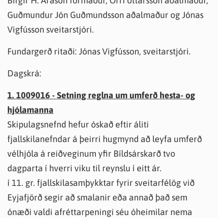
Birgir H. Arason formaður, Orri óttarsson aðalmaður,
Guðmundur Jón Guðmundsson aðalmaður og Jónas
Vigfússon sveitarstjóri.
Fundargerð ritaði: Jónas Vigfússon, sveitarstjóri.
Dagskrá:
1. 1009016 - Setning reglna um umferð hesta- og
hjólamanna
Skipulagsnefnd hefur óskað eftir áliti
fjallskilanefndar á þeirri hugmynd að leyfa umferð
vélhjóla á reiðveginum yfir Bíldsárskarð tvo
dagparta í hverri viku til reynslu í eitt ár.
í 11. gr. fjallskilasamþykktar fyrir sveitarfélög við
Eyjafjörð segir að smalanir eða annað það sem
ónæði valdi afréttarpeningi séu óheimilar nema