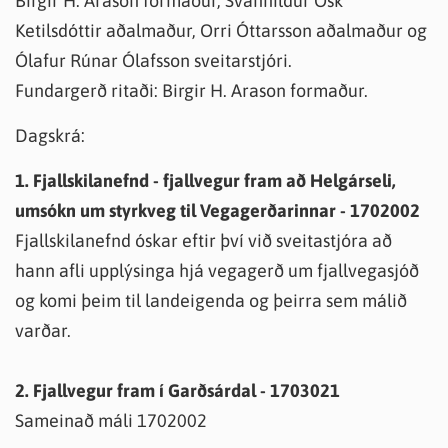
Birgir H. Arason formaður, Svanhildur Ósk
Ketilsdóttir aðalmaður, Orri Óttarsson aðalmaður og
Ólafur Rúnar Ólafsson sveitarstjóri.
Fundargerð ritaði: Birgir H. Arason formaður.
Dagskrá:
1. Fjallskilanefnd - fjallvegur fram að Helgárseli,
umsókn um styrkveg til Vegagerðarinnar - 1702002
Fjallskilanefnd óskar eftir því við sveitastjóra að
hann afli upplýsinga hjá vegagerð um fjallvegasjóð
og komi þeim til landeigenda og þeirra sem málið
varðar.
2. Fjallvegur fram í Garðsárdal - 1703021
Sameinað máli 1702002