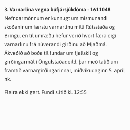
3. Varnarlína vegna búfjársjúkdóma - 1611048
Nefndarmönnum er kunnugt um mismunandi
skoðanir um færslu varnarlínu milli Rútsstaða og
Bringu, en til umræðu hefur verið hvort færa eigi
varnarlínu frá núverandi girðinu að Mjaðmá.
Ákveðið að boða til fundar um fjallskil og
girðingarmál í Öngulstaðadeild, þar með talið um
framtíð varnargirðingarinnar, miðvikudaginn 5. apríl
nk.
Fleira ekki gert. Fundi slitið kl. 12:55