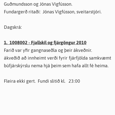
Guðmundsson og Jónas Vigfússon.
Fundargerð ritaði: Jónas Vigfússon, sveitarstjóri.
Dagskrá:
1. 1008002 - Fjallskil og fjárgöngur 2010
Farið var yfir gangnaseðla og þeir ákveðnir.
ákveðið að innheimt verði fyrir fjárfjölda samkvæmt
búfjárskýrslu nema hjá þeim sem hafa allt fé heima.
Fleira ekki gert. Fundi slitið kl. 23:00