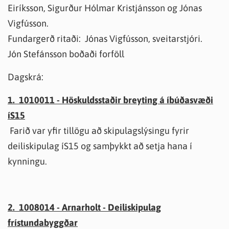
Eiríksson, Sigurður Hólmar Kristjánsson og Jónas
Vigfússon.
Fundargerð ritaði: Jónas Vigfússon, sveitarstjóri.
Jón Stefánsson boðaði forföll
Dagskrá:
1. 1010011 - Höskuldsstaðir breyting á íbúðasvæði
íS15
Farið var yfir tillögu að skipulagslýsingu fyrir
deiliskipulag íS15 og samþykkt að setja hana í
kynningu.
2. 1008014 - Arnarholt - Deiliskipulag
frístundabyggðar