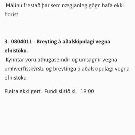
Málinu frestað þar sem nægjanleg gögn hafa ekki
borist.
3. 0804011 - Breyting á aðalskipulagi vegna
efnistöku.
Kynntar voru athugasemdir og umsagnir vegna
umhverfisskýrslu og breytinga á aðalskipulagi vegna
efnistöku.
Fleira ekki gert. Fundi slitið kl. 19:00