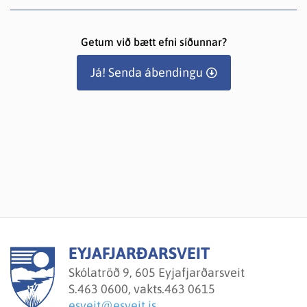
Getum við bætt efni síðunnar?
Já! Senda ábendingu
EYJAFJARÐARSVEIT
Skólatröð 9, 605 Eyjafjarðarsveit
S.
463 0600, vakts.463 0615
esveit@esveit.is