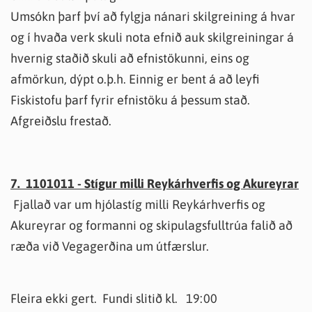
Umsókn þarf því að fylgja nánari skilgreining á hvar
og í hvaða verk skuli nota efnið auk skilgreiningar á
hvernig staðið skuli að efnistökunni, eins og
afmörkun, dýpt o.þ.h. Einnig er bent á að leyfi
Fiskistofu þarf fyrir efnistöku á þessum stað.
Afgreiðslu frestað.
7. 1101011 - Stígur milli Reykárhverfis og Akureyrar
Fjallað var um hjólastíg milli Reykárhverfis og
Akureyrar og formanni og skipulagsfulltrúa falið að
ræða við Vegagerðina um útfærslur.
Fleira ekki gert. Fundi slitið kl. 19:00