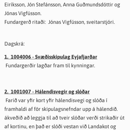
Eiríksson, Jón Stefánsson, Anna Guðmundsdóttir og
Jónas Vigfússon.
Fundargerð ritaði: Jónas Vigfússon, sveitarstjóri.
Dagskrá:
1. 1004006 - Svæðisskipulag Eyjafjarðar
Fundargerðir lagðar fram til kynningar.
2. 1001007 - Hálendisvegir og slóðar
Farið var yfir kort yfir hálendisvegi og slóða í
framhaldi af för skipulagsnefndar upp á hálendið.
ákveðið að leggja til að tveir slóðar verði strikaðir út
af kortinu, en það er slóði vestan við Landakot og