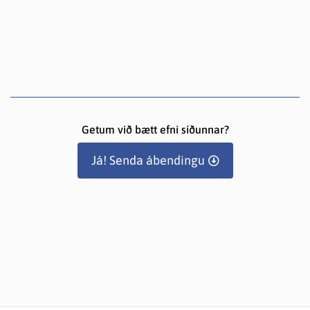
Getum við bætt efni síðunnar?
Já! Senda ábendingu