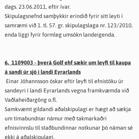
dags. 23.06.2011, eftir ívar.
Skipulagsnefnd samþykkir erindið fyrir sitt leyti í
samræmi við 1. tl. 57. gr. skipulagslaga nr. 123/2010,
enda liggi fyrir formleg umsókn landeigenda.
6. 1109003 - þverá Golf ehf sækir um leyfi til kaupa
á sandi úr sjó í landi Eyrarlands
Einar Jóhannsson óskar eftir leyfi til efnistöku úr
sandeyri í landi Eyrarlands vegna framkvæmda við
Vaðlaheiðargöng o.fl.
Samkvæmt gildandi aðalskipulagi er hægt að sækja
um tímabundnar námur með takmarkaðri
efnisvinnslu til staðbundinnar notkunar þó náman sé
ekki á aðalskipulagi.