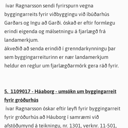
ívar Ragnarsson sendi fyrirspurn vegna
byggingarreits fyrir viðbyggingu við íbúðarhús
Garðars og Ingu að Garði. óskað er eftir formlegu
erindi eigenda og málsetningu á fjarlægð frá
landamerkjum.
ákveðið að senda erindið í grenndarkynningu þar
sem byggingarreiturinn er nær landamerkjum
heldur en reglur um fjarlægðarmörk gera ráð fyrir.
5. 1109017 - Háaborg - umsókn um byggingarreit
fyrir gróðurhús
ívar Ragnarsson óskar eftir leyfi fyrir byggingarreit
fyrir gróðurhús að Háuborg í samræmi við
afstöðumynd á teikningu, nr. 1301, verknr. 11-501,