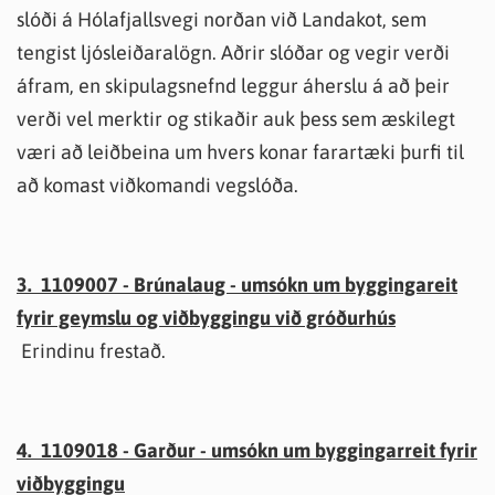
slóði á Hólafjallsvegi norðan við Landakot, sem
tengist ljósleiðaralögn. Aðrir slóðar og vegir verði
áfram, en skipulagsnefnd leggur áherslu á að þeir
verði vel merktir og stikaðir auk þess sem æskilegt
væri að leiðbeina um hvers konar farartæki þurfi til
að komast viðkomandi vegslóða.
3. 1109007 - Brúnalaug - umsókn um byggingareit
fyrir geymslu og viðbyggingu við gróðurhús
Erindinu frestað.
4. 1109018 - Garður - umsókn um byggingarreit fyrir
viðbyggingu