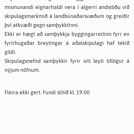
mismunandi eignarhaldi vera í algerri andstöðu við
skipulagsmarkmið á landbúnaðarsvæðum og greiðir
því atkvæði gegn samþykktinni.
Ekki er hægt að samþykkja byggingarreitinn fyrr en
fyrirhugaðar breytingar á aðalskipulagi haf tekið
gildi.
Skipulagsnefnd samþykkir fyrir sitt leyti tillögur á
nýjum nöfnum.
Fleira ekki gert. Fundi slitið kl. 19:00