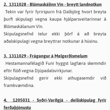
2. 1311028 - Blómaskálinn Vín - breytt landnotkun
Tekin var fyrir fyrirspurn frá Dalbjörg hvort breyta
þurfi skipulagi vegna kaupa hjálparsveitarinnar á
Blómaskálanum Vín.
Skipulagsnefnd telur ekki þörf á að breyta
aðalskipulagi vegna breyttrar notkunar á húsinu.
3. 1311029 - Frágangur á Melgerðismelum
Hestamannafélagið Funi hyggst lagfæra skemmdir
eftir flóð vegna Djúpadalsvirkjunar.
Skipulagsnefnd gerir ekki athugasemdir við
framkvæmdina.
4. 1205031 - Syðri-Varðgjá - deiliskipulag fyrir
ferðaþjónustu