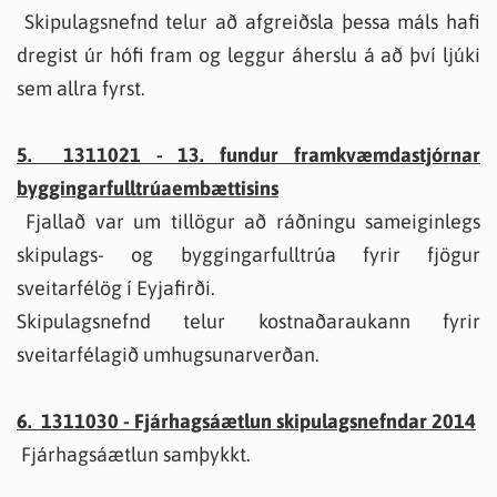
Skipulagsnefnd telur að afgreiðsla þessa máls hafi
dregist úr hófi fram og leggur áherslu á að því ljúki
sem allra fyrst.
5. 1311021 - 13. fundur framkvæmdastjórnar
byggingarfulltrúaembættisins
Fjallað var um tillögur að ráðningu sameiginlegs
skipulags- og byggingarfulltrúa fyrir fjögur
sveitarfélög í Eyjafirði.
Skipulagsnefnd telur kostnaðaraukann fyrir
sveitarfélagið umhugsunarverðan.
6. 1311030 - Fjárhagsáætlun skipulagsnefndar 2014
Fjárhagsáætlun samþykkt.