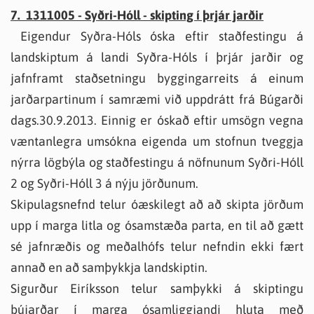
7. 1311005 - Syðri-Hóll - skipting í þrjár jarðir
Eigendur Syðra-Hóls óska eftir staðfestingu á
landskiptum á landi Syðra-Hóls í þrjár jarðir og
jafnframt staðsetningu byggingarreits á einum
jarðarpartinum í samræmi við uppdrátt frá Búgarði
dags.30.9.2013. Einnig er óskað eftir umsögn vegna
væntanlegra umsókna eigenda um stofnun tveggja
nýrra lögbýla og staðfestingu á nöfnunum Syðri-Hóll
2 og Syðri-Hóll 3 á nýju jörðunum.
Skipulagsnefnd telur óæskilegt að að skipta jörðum
upp í marga litla og ósamstæða parta, en til að gætt
sé jafnræðis og meðalhófs telur nefndin ekki fært
annað en að samþykkja landskiptin.
Sigurður Eiríksson telur samþykki á skiptingu
bújarðar í marga ósamliggjandi hluta með