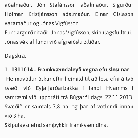
aðalmaður, Jón Stefánsson aðalmaður, Sigurður
Hólmar Kristjánsson aðalmaður, Einar Gíslason
varamaður og Jónas Vigfússon.
Fundargerð ritaði: Jónas Vigfússon, skipulagsfulltrúi.
Jónas vék af fundi við afgreiðslu 3.liðar.
Dagskrá:
1. 1311014 - Framkvæmdaleyfi vegna efnislosunar
Heimavöllur óskar eftir heimild til að losa efni á tvö
svæði við Eyjafjarðarbakka í landi Hvamms í
samræmi við uppdrátt frá Búgarði dags. 22.11.2013.
Svæðið er samtals 7,8 ha. og þar af votlendi innan
við 3 ha.
Skipulagsnefnd samþykkir framkvæmdina.