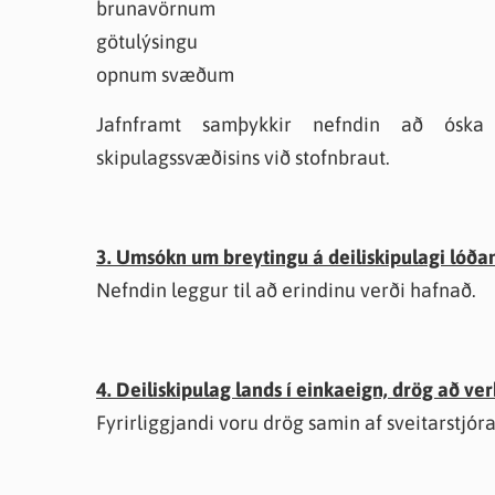
brunavörnum
götulýsingu
opnum svæðum
Jafnframt samþykkir nefndin að óska e
skipulagssvæðisins við stofnbraut.
3. Umsókn um breytingu á deiliskipulagi lóðann
Nefndin leggur til að erindinu verði hafnað.
4. Deiliskipulag lands í einkaeign, drög að v
Fyrirliggjandi voru drög samin af sveitarstjór