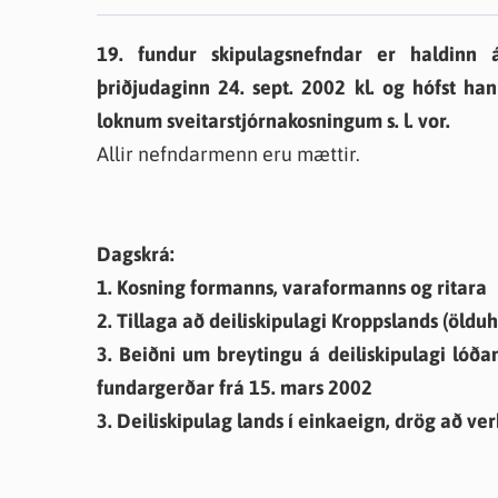
Farsæld barna
Íþrótta- og tómstundastyrkur
Umsó
19. fundur skipulagsnefndar er haldinn á 
Annað
þriðjudaginn 24. sept. 2002 kl. og hófst han
loknum sveitarstjórnakosningum s. l. vor.
Allir nefndarmenn eru mættir.
Dagskrá:
1. Kosning formanns, varaformanns og ritara
2. Tillaga að deiliskipulagi Kroppslands (ölduh
3. Beiðni um breytingu á deiliskipulagi lóðann
fundargerðar frá 15. mars 2002
3. Deiliskipulag lands í einkaeign, drög að v