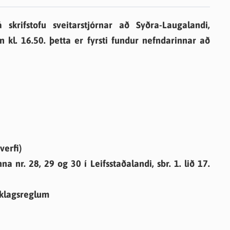
knir
skrifstofu sveitarstjórnar að Syðra-Laugalandi,
 útgefið efni
n kl. 16.50. þetta er fyrsti fundur nefndarinnar að
verfi)
a nr. 28, 29 og 30 í Leifsstaðalandi, sbr. 1. lið 17.
erklagsreglum