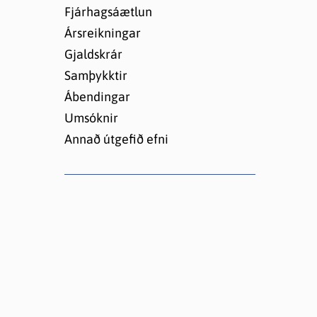
Lóðir í Hrafnagilshverfi
Fjárhagsáætlun
Ársreikningar
Gjaldskrár
Samþykktir
Ábendingar
Umsóknir
Annað útgefið efni