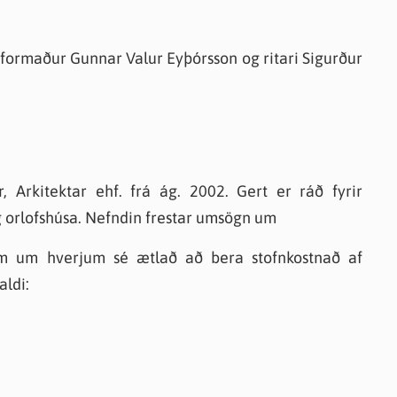
formaður Gunnar Valur Eyþórsson og ritari Sigurður
ar, Arkitektar ehf. frá ág. 2002. Gert er ráð fyrir
g orlofshúsa. Nefndin frestar umsögn um
gum um hverjum sé ætlað að bera stofnkostnað af
aldi: