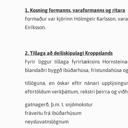
1. Kosning formanns, varaformanns og ritara
Formaður var kjörinn Hólmgeir Karlsson, vara
Eiríksson.
2. Tillaga að deiliskipulagi Kroppslands
Fyrir liggur tillaga fyrirtækisins Hornstein
blandaðri byggð íbúðarhúsa, frístundahúsa o
tillöguna, en óskar eftir nánari upplýsin
eftirtöldum verkþáttum, rekstri þeirra og viðh
gatnagerð, þ.m. t. snjómokstur
fráveitu frá íbúðarhúsum
neysluvatnslögnum