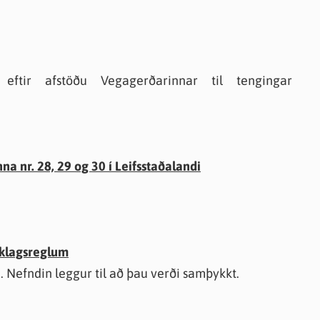
ftir afstöðu Vegagerðarinnar til tengingar
a nr. 28, 29 og 30 í Leifsstaðalandi
erklagsreglum
a. Nefndin leggur til að þau verði samþykkt.