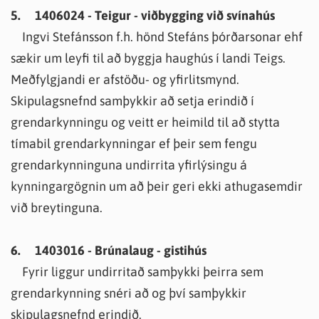
5. 1406024 - Teigur - viðbygging við svínahús
Ingvi Stefánsson f.h. hönd Stefáns þórðarsonar ehf
sækir um leyfi til að byggja haughús í landi Teigs.
Meðfylgjandi er afstöðu- og yfirlitsmynd.
Skipulagsnefnd samþykkir að setja erindið í
grendarkynningu og veitt er heimild til að stytta
tímabil grendarkynningar ef þeir sem fengu
grendarkynninguna undirrita yfirlýsingu á
kynningargögnin um að þeir geri ekki athugasemdir
við breytinguna.
6. 1403016 - Brúnalaug - gistihús
Fyrir liggur undirritað samþykki þeirra sem
grendarkynning snéri að og því samþykkir
skipulagsnefnd erindið.