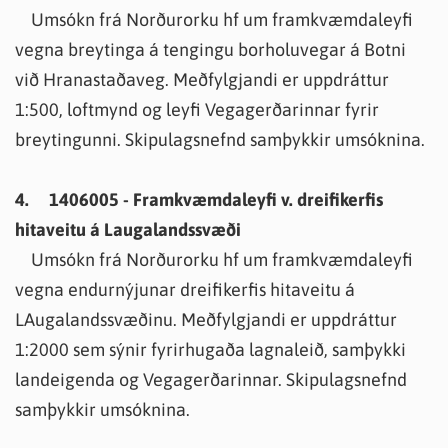
Umsókn frá Norðurorku hf um framkvæmdaleyfi
vegna breytinga á tengingu borholuvegar á Botni
við Hranastaðaveg. Meðfylgjandi er uppdráttur
1:500, loftmynd og leyfi Vegagerðarinnar fyrir
breytingunni. Skipulagsnefnd samþykkir umsóknina.
4. 1406005 - Framkvæmdaleyfi v. dreifikerfis
hitaveitu á Laugalandssvæði
Umsókn frá Norðurorku hf um framkvæmdaleyfi
vegna endurnýjunar dreifikerfis hitaveitu á
LAugalandssvæðinu. Meðfylgjandi er uppdráttur
1:2000 sem sýnir fyrirhugaða lagnaleið, samþykki
landeigenda og Vegagerðarinnar. Skipulagsnefnd
samþykkir umsóknina.