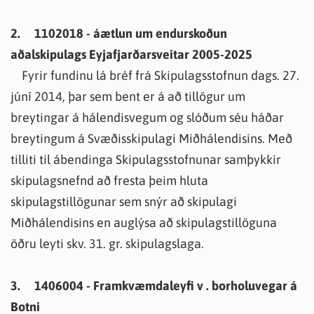
2. 1102018 - áætlun um endurskoðun
aðalskipulags Eyjafjarðarsveitar 2005-2025
Fyrir fundinu lá bréf frá Skipulagsstofnun dags. 27.
júní 2014, þar sem bent er á að tillögur um
breytingar á hálendisvegum og slóðum séu háðar
breytingum á Svæðisskipulagi Miðhálendisins. Með
tilliti til ábendinga Skipulagsstofnunar samþykkir
skipulagsnefnd að fresta þeim hluta
skipulagstillögunar sem snýr að skipulagi
Miðhálendisins en auglýsa að skipulagstillöguna
öðru leyti skv. 31. gr. skipulagslaga.
3. 1406004 - Framkvæmdaleyfi v . borholuvegar á
Botni