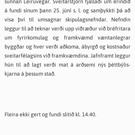
sunnan Leiruvegar. Sveitarstjórn fjallaði um erindið
á fundi sínum þann 25. júní s. l. og samþykkti þá að
vísa því til umsagnar skipulagsnefndar. Nefndin
leggur til að teknar verði upp viðræður við bréfritara
um fyrirkomulag og framkvæmd væntanlegrar
byggðar og hver verði aðkoma, ábyrgð og kostnaður
sveitarfélagsins við framkvæmdina. Jafnframt leggur
hún til að lagt verði mat á arðsemi nýs þéttbýlis-
kjarna á þessum stað.
Fleira ekki gert og fundi slitið kl. 14.40.