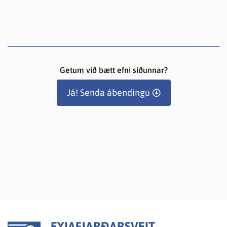
Getum við bætt efni síðunnar?
Já! Senda ábendingu
EYJAFJARÐARSVEIT