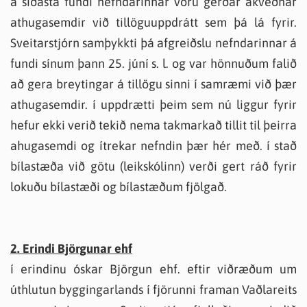
á síðasta fundi nefndarinnar voru gerðar ákveðnar
athugasemdir við tillöguuppdrátt sem þá lá fyrir.
Sveitarstjórn samþykkti þá afgreiðslu nefndarinnar á
fundi sínum þann 25. júní s. l. og var hönnuðum falið
að gera breytingar á tillögu sinni í samræmi við þær
athugasemdir. í uppdrætti þeim sem nú liggur fyrir
hefur ekki verið tekið nema takmarkað tillit til þeirra
ahugasemdi og ítrekar nefndin þær hér með. í stað
bílastæða við götu (leikskólinn) verði gert ráð fyrir
lokuðu bílastæði og bílastæðum fjölgað.
2. Erindi Björgunar ehf
í erindinu óskar Björgun ehf. eftir viðræðum um
úthlutun byggingarlands í fjörunni framan Vaðlareits