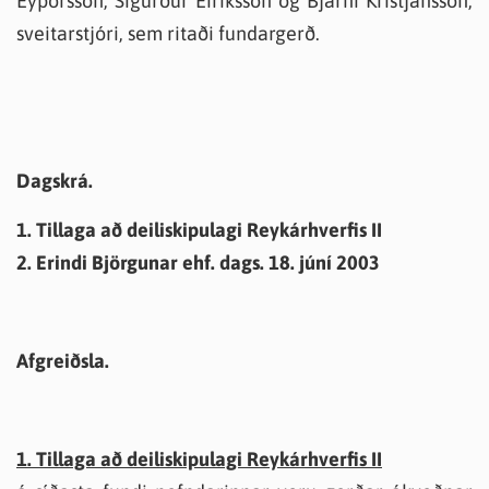
Eyþórsson, Sigurður Eiríksson og Bjarni Kristjánsson,
sveitarstjóri, sem ritaði fundargerð.
Dagskrá.
1. Tillaga að deiliskipulagi Reykárhverfis II
2. Erindi Björgunar ehf. dags. 18. júní 2003
Afgreiðsla.
1. Tillaga að deiliskipulagi Reykárhverfis II