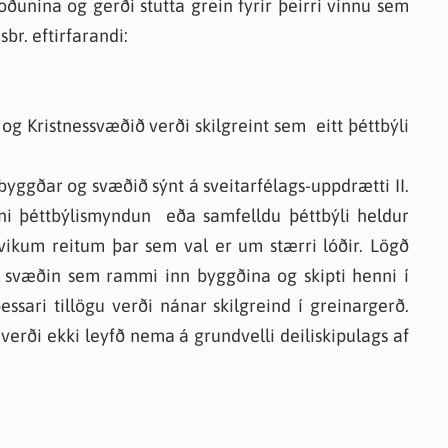
unina og gerði stutta grein fyrir þeirri vinnu sem
sbr. eftirfarandi:
og Kristnessvæðið verði skilgreint sem eitt þéttbýli
 byggðar og svæðið sýnt á sveitarfélags-uppdrætti II.
nni þéttbýlismyndun eða samfelldu þéttbýli heldur
ikum reitum þar sem val er um stærri lóðir. Lögð
á svæðin sem rammi inn byggðina og skipti henni í
sari tillögu verði nánar skilgreind í greinargerð.
erði ekki leyfð nema á grundvelli deiliskipulags af