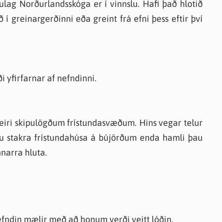
ulag Norðurlandsskóga er í vinnslu. Hafi það hlotið
 í greinargerðinni eða greint frá efni þess eftir því
i yfirfarnar af nefndinni.
fleiri skipulögðum frístundasvæðum. Hins vegar telur
u stakra frístundahúsa á bújörðum enda hamli þau
nnarra hluta.
Nefndin mælir með að honum verði veitt lóðin.