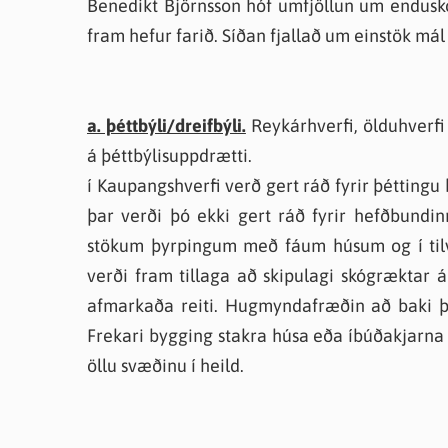
Benedikt Björnsson hóf umfjöllun um enduskoð
fram hefur farið. Síðan fjallað um einstök mál 
a. þéttbýli/dreifbýli.
Reykárhverfi, ölduhverfi 
á þéttbýlisuppdrætti.
í Kaupangshverfi verð gert ráð fyrir þéttingu
þar verði þó ekki gert ráð fyrir hefðbundi
stökum þyrpingum með fáum húsum og í tilv
verði fram tillaga að skipulagi skógræktar 
afmarkaða reiti. Hugmyndafræðin að baki þes
Frekari bygging stakra húsa eða íbúðakjarna v
öllu svæðinu í heild.