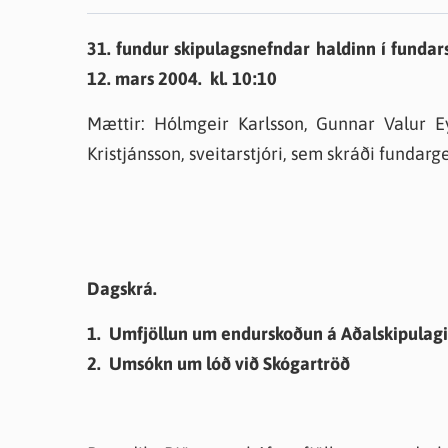
Farsæld barna
Íþrótta- og tómstundastyrkur
Umsó
31. fundur skipulagsnefndar haldinn í fundar
Annað
12. mars 2004. kl. 10:10
Mættir: Hólmgeir Karlsson, Gunnar Valur Ey
Kristjánsson, sveitarstjóri, sem skráði fundarg
Dagskrá.
1. Umfjöllun um endurskoðun á Aðalskipulagi 
2. Umsókn um lóð við Skógartröð