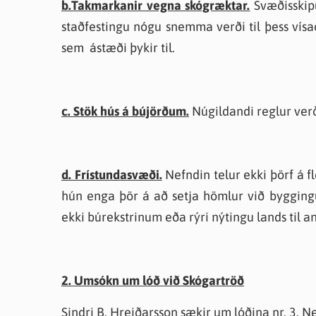
b.Takmarkanir vegna skógræktar.
Svæðisskip
staðfestingu nógu snemma verði til þess vísað
sem ástæði þykir til.
c. Stök hús á bújörðum.
Núgildandi reglur verð
d. Frístundasvæði.
Nefndin telur ekki þörf á 
hún enga þör á að setja hömlur við bygging
ekki búrekstrinum eða rýri nýtingu lands til a
2. Umsókn um lóð við Skógartröð
Sindri B. Hreiðarsson sækir um lóðina nr. 3. 