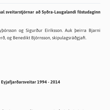
knir
sal sveitarstjórnar að Syðra-Laugalandi föstudaginn
 útgefið efni
þórsson og Sigurður Eiríksson. Auk þeirra Bjarni
erð, og Benedikt Björnsson, skipulagsráðgjafi.
Eyjafjarðarsveitar 1994 - 2014