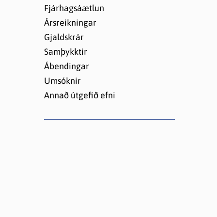
Lóðir í Hrafnagilshverfi
Fjárhagsáætlun
Ársreikningar
Gjaldskrár
Samþykktir
Ábendingar
Umsóknir
Annað útgefið efni