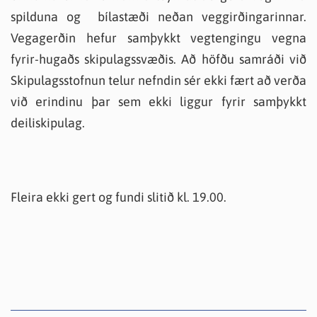
spilduna og bílastæði neðan veggirðingarinnar.
Vegagerðin hefur samþykkt vegtengingu vegna
fyrir-hugaðs skipulagssvæðis. Að höfðu samráði við
Skipulagsstofnun telur nefndin sér ekki fært að verða
við erindinu þar sem ekki liggur fyrir samþykkt
deiliskipulag.
Fleira ekki gert og fundi slitið kl. 19.00.