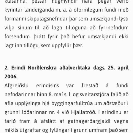
klasanna. þessar hugmyndir hafa þegar verið
kynntar landeiganda m. a. á óformlegum fundi með
formanni skipulagsnefndar þar sem umsækjandi lýsti
vilja sínum til að laga tillöguna að fyrrnefndum
forsendum. þrátt fyrir það hefur umsækjandi ekki
lagt inn tillögu, sem uppfyllir þær.
2. Erindi Norðlenskra aðalverktaka dags. 25. apríl
2006.
Afgreiðslu erindisins var frestað á fundi
nefndarinnar hinn 8. maí s. l. og sveitarstjóra falið að
afla upplýsinga hjá byggingarfulltrúa um aðstæður í
grunni lóðarinnar nr. 4 við Hjallatröð. í erindinu er
farið fram á afslátt af gatnagerðargjaldi vegna
mikils útgraftar og fyllingar í grunn umfram það sem