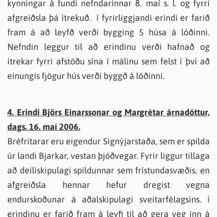
kynningar á fundi nefndarinnar 8. maí s. l. og fyrri
afgreiðsla þá ítrekuð. í fyrirliggjandi erindi er farið
fram á að leyfð verði bygging 5 húsa á lóðinni.
Nefndin leggur til að erindinu verði hafnað og
ítrekar fyrri afstöðu sína í málinu sem felst í því að
einungis fjögur hús verði byggð á lóðinni.
4. Erindi Björs Einarssonar og Margrétar árnadóttur,
dags. 16. maí 2006.
Bréfritarar eru eigendur Signýjarstaða, sem er spilda
úr landi Bjarkar, vestan þjóðvegar. Fyrir liggur tillaga
að deiliskipulagi spildunnar sem frístundasvæðis, en
afgreiðsla hennar hefur dregist vegna
endurskoðunar á aðalskipulagi sveitarfélagsins. í
erindinu er farið fram á leyfi til að gera veg inn á