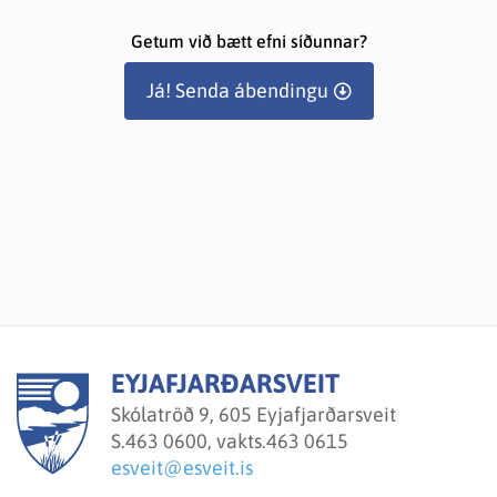
Getum við bætt efni síðunnar?
Já! Senda ábendingu
EYJAFJARÐARSVEIT
Skólatröð 9, 605 Eyjafjarðarsveit
S.
463 0600, vakts.463 0615
esveit@esveit.is