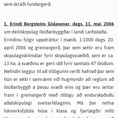
sem skráði fundargerð.
1. Erindi Bergsteins Gíslasonar, dags. 11. maí 2006
um deiliskipulag íbúðarbyggðar í landi Leifsstaða.
Erindinu fylgir uppdráttur í mælik. 1:1000 dags. 20.
apríl 2006 og greinargerð, þar sem settir eru fram
skipulagsskilmálar fyrir skipulagssvæðið, sem er ca.
13 ha. á svæðinu er gert ráð fyrir samtals 47 íbúðum.
Nefndin leggur til að tillögunni verði hafnað þar sem
hún er ekki í samræmi við hugmyndir að reglum að
íbúðarbyggð á þessu svæði eins og þær eru settar
fram í greinargerð með tillögu að endurskoðuðu
aðalskipulagi sveitarfélagsins. Má þar nefna
hámarksfjölda húsa í klasa og fjarlægðir milli