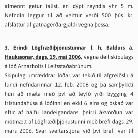
almennt getur talist, en dýpt reyndis yfir 5 m.
Nefndin leggur til að veittur verði 500 þús. kr.
afsláttur af gatnagerðargjaldi vegna þessa.
3. Erindi Lögfræðiþjónustunnar f. h. Baldurs á.
Haukssonar, dags. 19. maí 2006,
vegna deiliskipulags
á lóð Arnarholts í Leifsstaðabrúnum.
Skipulag umræddrar lóðar var tekið til afgreiðslu á
fundi nefndarinnar 12. feb. 2006 og þá samþykkti
hún að mæla með því að leyfð yrði bygging 4
frístundahúsa á lóðinni en ekki 6 eins og óskað var
eftir af hálfu landeigandans. þeirri ákvörðun var
mótmælt af Lögfræðiþjónustunni með bréfi dags. 29.
mars 2006. Svar sveitarstjóra við því bréfi var til