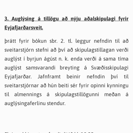
3. Auglýsing á tillögu að nýju aðalskipulagi fyrir
Eyjafjarðarsveit.
þrátt fyrir bókun sbr. 2. tl. leggur nefndin til að
sveitarstjórn stefni að því að skipulagstillagan verði
auglýst í byrjun ágúst n. k. enda verði á sama tíma
auglýst samsvarandi breyting á Svæðisskipulagi
Eyjafjarðar. Jafnframt beinir nefndin því til
sveitarstjórnar að hún beiti sér fyrir opinni kynningu
til almennings á skipulagstillögunni meðan á
auglýsingaferlinu stendur.