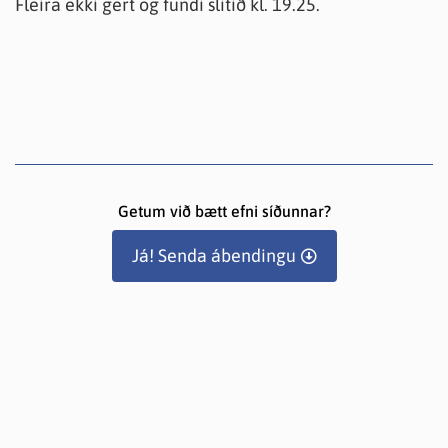
Fleira ekki gert og fundi slitið kl. 19.25.
Getum við bætt efni síðunnar?
Já! Senda ábendingu