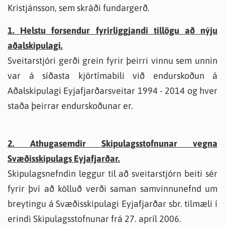
Kristjánsson, sem skráði fundargerð.
1. Helstu forsendur fyrirliggjandi tillögu að nýju
aðalskipulagi.
Sveitarstjóri gerði grein fyrir þeirri vinnu sem unnin
var á síðasta kjörtímabili við endurskoðun á
Aðalskipulagi Eyjafjarðarsveitar 1994 - 2014 og hver
staða þeirrar endurskoðunar er.
2. Athugasemdir Skipulagsstofnunar vegna
Svæðisskipulags Eyjafjarðar.
Skipulagsnefndin leggur til að sveitarstjórn beiti sér
fyrir því að kölluð verði saman samvinnunefnd um
breytingu á Svæðisskipulagi Eyjafjarðar sbr. tilmæli í
erindi Skipulagsstofnunar frá 27. apríl 2006.