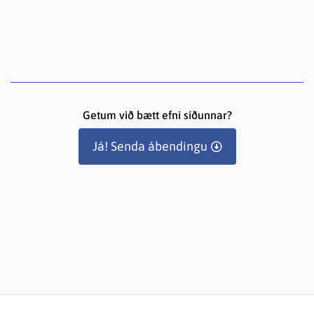
Getum við bætt efni síðunnar?
Já! Senda ábendingu