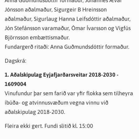
Anna Guðmundsdóttir formaður, Jóhannes Ævar
Jónsson aðalmaður, Sigurgeir B Hreinsson
aðalmaður, Sigurlaug Hanna Leifsdóttir aðalmaður,
Jón Stefánsson varamaður, Ómar Ívarsson og Vigfús
Björnsson embættismaður.
Fundargerð ritaði: Anna Guðmundsdóttir formaður.
Dagskrá:
1. Aðalskipulag Eyjafjarðarsveitar 2018-2030 -
1609004
Vinufundur þar sem farið var yfir flokka sem tilheyra
íbúða- og atvinnusvæðum vegna vinnu við
aðalskipulag 2018-2030.
Fleira ekki gert. Fundi slitið kl. 15:00