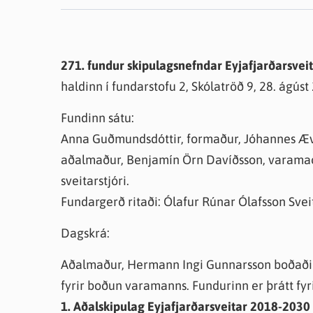
Farsæld barna
Íþrótta- og tómstundastyrkur
Umsó
Annað
271. fundur skipulagsnefndar Eyjafjarðarsvei
haldinn í fundarstofu 2, Skólatröð 9, 28. ágúst
Fundinn sátu:
Anna Guðmundsdóttir, formaður, Jóhannes Æva
aðalmaður, Benjamín Örn Davíðsson, varamaðu
sveitarstjóri.
Fundargerð ritaði: Ólafur Rúnar Ólafsson Sveit
Dagskrá:
Aðalmaður, Hermann Ingi Gunnarsson boðaði ó
fyrir boðun varamanns. Fundurinn er þrátt fyr
1. Aðalskipulag Eyjafjarðarsveitar 2018-2030