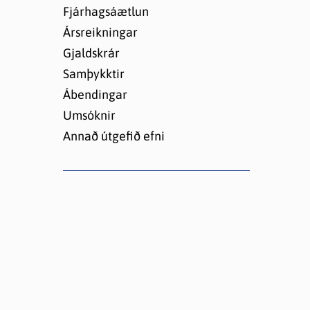
Lóðir í Hrafnagilshverfi
Fjárhagsáætlun
Ársreikningar
Gjaldskrár
Samþykktir
Ábendingar
Umsóknir
Annað útgefið efni