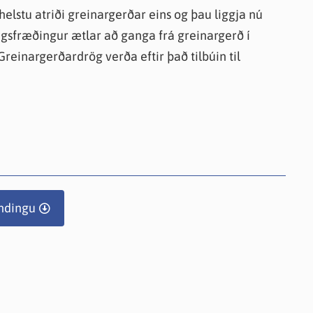
helstu atriði greinargerðar eins og þau liggja nú
agsfræðingur ætlar að ganga frá greinargerð í
einargerðardrög verða eftir það tilbúin til
ndingu