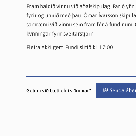
Fram haldið vinnu við aðalskipulag. Farið yfir 
fyrir og unnið með þau. Ómar Ívarsson skipul
samræmi við vinnu sem fram fór á fundinum. Gr
kynningar fyrir sveitarstjórn.
Fleira ekki gert. Fundi slitið kl. 17:00
Já! Senda ábe
Getum við bætt efni síðunnar?