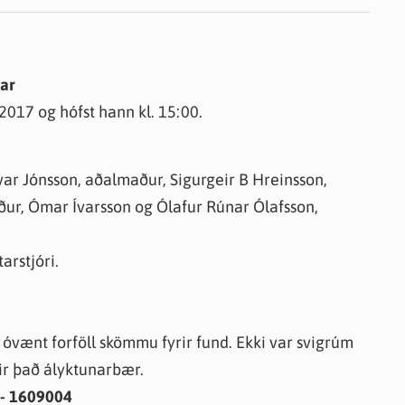
knir
 útgefið efni
tar
 2017 og hófst hann kl. 15:00.
r Jónsson, aðalmaður, Sigurgeir B Hreinsson,
r, Ómar Ívarsson og Ólafur Rúnar Ólafsson,
arstjóri.
vænt forföll skömmu fyrir fund. Ekki var svigrúm
ir það ályktunarbær.
 - 1609004