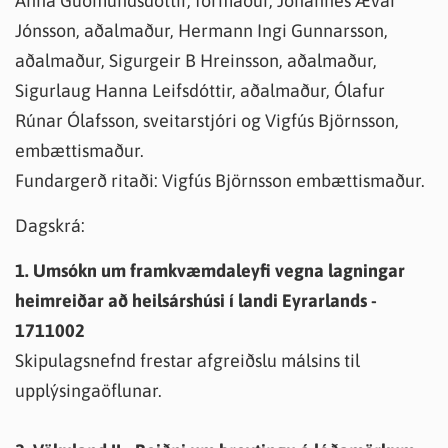
Anna Guðmundsdóttir, formaður, Jóhannes Ævar
Jónsson, aðalmaður, Hermann Ingi Gunnarsson,
aðalmaður, Sigurgeir B Hreinsson, aðalmaður,
Sigurlaug Hanna Leifsdóttir, aðalmaður, Ólafur
Rúnar Ólafsson, sveitarstjóri og Vigfús Björnsson,
embættismaður.
Fundargerð ritaði: Vigfús Björnsson embættismaður.
Dagskrá:
1. Umsókn um framkvæmdaleyfi vegna lagningar
heimreiðar að heilsárshúsi í landi Eyrarlands -
1711002
Skipulagsnefnd frestar afgreiðslu málsins til
upplýsingaöflunar.