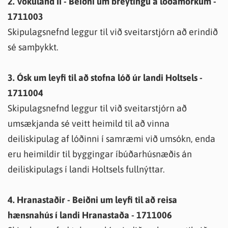
2. Vökuland II - Beiðni um breytingu á lóðamörkum -
1711003
Skipulagsnefnd leggur til við sveitarstjórn að erindið
sé samþykkt.
3. Ósk um leyfi til að stofna lóð úr landi Holtsels -
1711004
Skipulagsnefnd leggur til við sveitarstjórn að
umsækjanda sé veitt heimild til að vinna
deiliskipulag af lóðinni í samræmi við umsókn, enda
eru heimildir til byggingar íbúðarhúsnæðis án
deiliskipulags í landi Holtsels fullnýttar.
4. Hranastaðir - Beiðni um leyfi til að reisa
hænsnahús í landi Hranastaða - 1711006