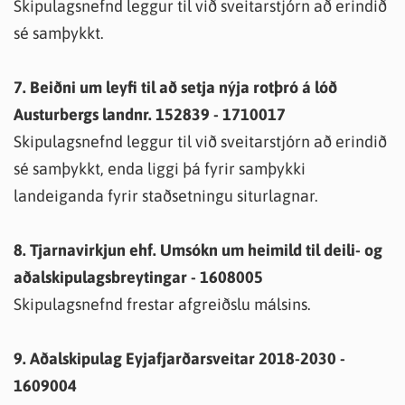
Skipulagsnefnd leggur til við sveitarstjórn að erindið
sé samþykkt.
7. Beiðni um leyfi til að setja nýja rotþró á lóð
Austurbergs landnr. 152839 - 1710017
Skipulagsnefnd leggur til við sveitarstjórn að erindið
sé samþykkt, enda liggi þá fyrir samþykki
landeiganda fyrir staðsetningu siturlagnar.
8. Tjarnavirkjun ehf. Umsókn um heimild til deili- og
aðalskipulagsbreytingar - 1608005
Skipulagsnefnd frestar afgreiðslu málsins.
9. Aðalskipulag Eyjafjarðarsveitar 2018-2030 -
1609004