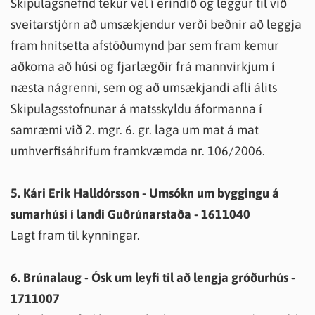
Skipulagsnefnd tekur vel í erindið og leggur til við
sveitarstjórn að umsækjendur verði beðnir að leggja
fram hnitsetta afstöðumynd þar sem fram kemur
aðkoma að húsi og fjarlægðir frá mannvirkjum í
næsta nágrenni, sem og að umsækjandi afli álits
Skipulagsstofnunar á matsskyldu áformanna í
samræmi við 2. mgr. 6. gr. laga um mat á mat
umhverfisáhrifum framkvæmda nr. 106/2006.
5. Kári Erik Halldórsson - Umsókn um byggingu á
sumarhúsi í landi Guðrúnarstaða - 1611040
Lagt fram til kynningar.
6. Brúnalaug - Ósk um leyfi til að lengja gróðurhús -
1711007