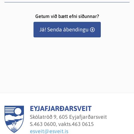
Getum við bætt efni síðunnar?
Já! Senda ábendingu
EYJAFJARÐARSVEIT
Skólatröð 9, 605 Eyjafjarðarsveit
S.
463 0600, vakts.463 0615
esveit@esveit.is