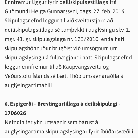
Ennfremur liggur fyrir deiliskipulagstillaga frá
Guðmundi Helga Gunnarssyni, dags. 27. feb. 2019.
Skipulagsnefnd leggur til við sveitarstjórn að
deiliskipulagstillaga sé samþykkt í auglýsingu skv. 1.
mgr. 41. gr. skipulagslaga nr. 123/2010, enda hafi
skipulagshönnuður brugðist við umsögnum um
skipulagslýsingu á fullnægjandi hátt. Skipulagsnefnd
leggur ennfremur til að Kaupvangsveitu og
Veðurstofu Íslands sé bætt í hóp umsagnaraðila á
auglýsingartímabili.
6. Espigerði - Breytingartillaga á deiliskipulagi -
1706026
Nefndin fer yfir umsagnir sem bárust á
auglýsingartíma skipulagslýsingar fyrir íbúðarsvæði í