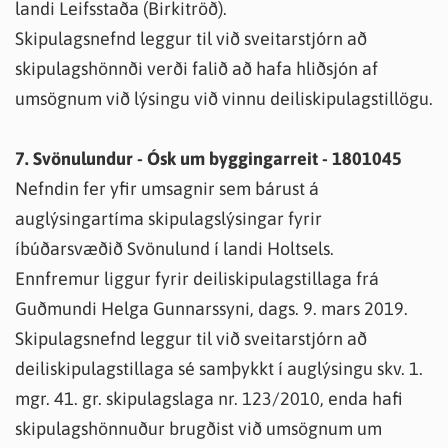
landi Leifsstaða (Birkitröð).
Skipulagsnefnd leggur til við sveitarstjórn að
skipulagshönnði verði falið að hafa hliðsjón af
umsögnum við lýsingu við vinnu deiliskipulagstillögu.
7. Svönulundur - Ósk um byggingarreit - 1801045
Nefndin fer yfir umsagnir sem bárust á
auglýsingartíma skipulagslýsingar fyrir
íbúðarsvæðið Svönulund í landi Holtsels.
Ennfremur liggur fyrir deiliskipulagstillaga frá
Guðmundi Helga Gunnarssyni, dags. 9. mars 2019.
Skipulagsnefnd leggur til við sveitarstjórn að
deiliskipulagstillaga sé samþykkt í auglýsingu skv. 1.
mgr. 41. gr. skipulagslaga nr. 123/2010, enda hafi
skipulagshönnuður brugðist við umsögnum um