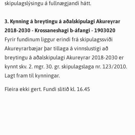
skipulagslýsingu á fullnægjandi hátt.
3. Kynning á breytingu á aðalskipulagi Akureyrar
2018-2030 - Krossaneshagi b-áfangi - 1903020
Fyrir fundinum liggur erindi frá skipulagssviði
Akureyrarbæjar þar tillaga á vinnslustigi að
breytingu á aðalskipulagi Akureyrar 2018-2030 er
kynnt skv. 2. mgr. 30. gr. skipulagslaga nr. 123/2010.
Lagt fram til kynningar.
Fleira ekki gert. Fundi slitið kl. 16.45