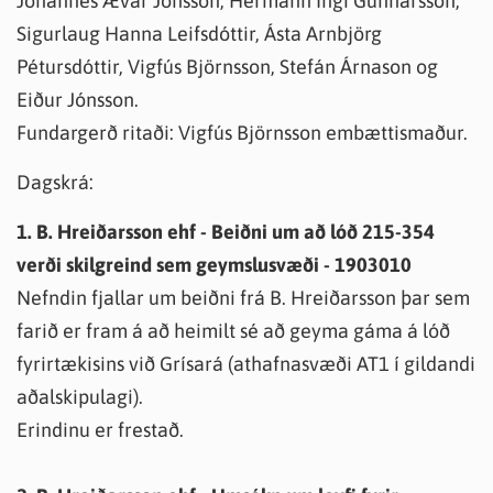
Jóhannes Ævar Jónsson, Hermann Ingi Gunnarsson,
Sigurlaug Hanna Leifsdóttir, Ásta Arnbjörg
Pétursdóttir, Vigfús Björnsson, Stefán Árnason og
Eiður Jónsson.
Fundargerð ritaði: Vigfús Björnsson embættismaður.
Dagskrá:
1. B. Hreiðarsson ehf - Beiðni um að lóð 215-354
verði skilgreind sem geymslusvæði - 1903010
Nefndin fjallar um beiðni frá B. Hreiðarsson þar sem
farið er fram á að heimilt sé að geyma gáma á lóð
fyrirtækisins við Grísará (athafnasvæði AT1 í gildandi
aðalskipulagi).
Erindinu er frestað.