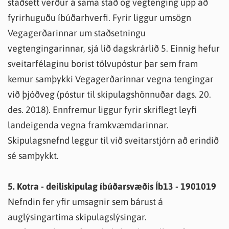
staðsett verður á sama stað og vegtenging upp að
fyrirhuguðu íbúðarhverfi. Fyrir liggur umsögn
Vegagerðarinnar um staðsetningu
vegtengingarinnar, sjá lið dagskrárlið 5. Einnig hefur
sveitarfélaginu borist tölvupóstur þar sem fram
kemur samþykki Vegagerðarinnar vegna tengingar
við þjóðveg (póstur til skipulagshönnuðar dags. 20.
des. 2018). Ennfremur liggur fyrir skriflegt leyfi
landeigenda vegna framkvæmdarinnar.
Skipulagsnefnd leggur til við sveitarstjórn að erindið
sé samþykkt.
5. Kotra - deiliskipulag íbúðarsvæðis Íb13 - 1901019
Nefndin fer yfir umsagnir sem bárust á
auglýsingartíma skipulagslýsingar.