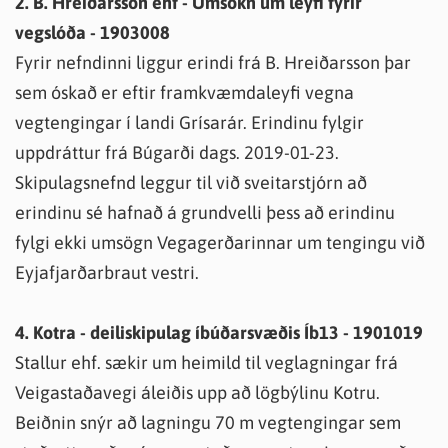
2. B. Hreiðarsson ehf - Umsókn um leyfi fyrir
vegslóða - 1903008
Fyrir nefndinni liggur erindi frá B. Hreiðarsson þar
sem óskað er eftir framkvæmdaleyfi vegna
vegtengingar í landi Grísarár. Erindinu fylgir
uppdráttur frá Búgarði dags. 2019-01-23.
Skipulagsnefnd leggur til við sveitarstjórn að
erindinu sé hafnað á grundvelli þess að erindinu
fylgi ekki umsögn Vegagerðarinnar um tengingu við
Eyjafjarðarbraut vestri.
4. Kotra - deiliskipulag íbúðarsvæðis Íb13 - 1901019
Stallur ehf. sækir um heimild til veglagningar frá
Veigastaðavegi áleiðis upp að lögbýlinu Kotru.
Beiðnin snýr að lagningu 70 m vegtengingar sem