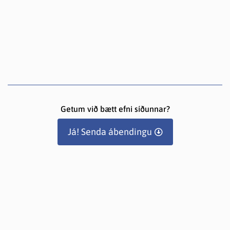
Getum við bætt efni síðunnar?
Já! Senda ábendingu