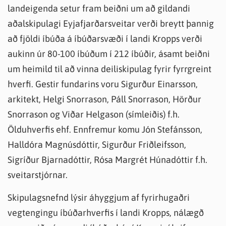
landeigenda setur fram beiðni um að gildandi
aðalskipulagi Eyjafjarðarsveitar verði breytt þannig
að fjöldi íbúða á íbúðarsvæði í landi Kropps verði
aukinn úr 80-100 íbúðum í 212 íbúðir, ásamt beiðni
um heimild til að vinna deiliskipulag fyrir fyrrgreint
hverfi. Gestir fundarins voru Sigurður Einarsson,
arkitekt, Helgi Snorrason, Páll Snorrason, Hörður
Snorrason og Viðar Helgason (símleiðis) f.h.
Ölduhverfis ehf. Ennfremur komu Jón Stefánsson,
Halldóra Magnúsdóttir, Sigurður Friðleifsson,
Sigríður Bjarnadóttir, Rósa Margrét Húnadóttir f.h.
sveitarstjórnar.
Skipulagsnefnd lýsir áhyggjum af fyrirhugaðri
vegtengingu íbúðarhverfis í landi Kropps, nálægð