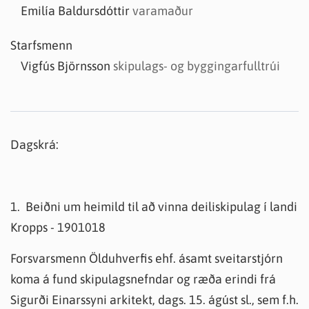
Emilía Baldursdóttir
varamaður
Starfsmenn
Vigfús Björnsson
skipulags- og byggingarfulltrúi
Dagskrá:
1. Beiðni um heimild til að vinna deiliskipulag í landi
Kropps - 1901018
Forsvarsmenn Ölduhverfis ehf. ásamt sveitarstjórn
koma á fund skipulagsnefndar og ræða erindi frá
Sigurði Einarssyni arkitekt, dags. 15. ágúst sl., sem f.h.