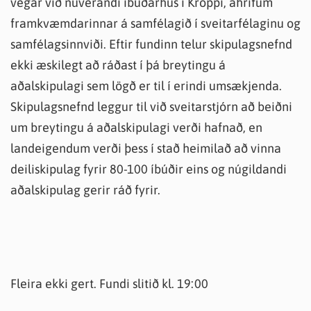
vegar við núverandi íbúðarhús í Kroppi, áhrifum
framkvæmdarinnar á samfélagið í sveitarfélaginu og
samfélagsinnviði. Eftir fundinn telur skipulagsnefnd
ekki æskilegt að ráðast í þá breytingu á
aðalskipulagi sem lögð er til í erindi umsækjenda.
Skipulagsnefnd leggur til við sveitarstjórn að beiðni
um breytingu á aðalskipulagi verði hafnað, en
landeigendum verði þess í stað heimilað að vinna
deiliskipulag fyrir 80-100 íbúðir eins og núgildandi
aðalskipulag gerir ráð fyrir.
Fleira ekki gert. Fundi slitið kl. 19:00