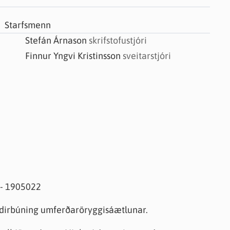
knir
 útgefið efni
Starfsmenn
Stefán Árnason
skrifstofustjóri
Finnur Yngvi Kristinsson
sveitarstjóri
 - 1905022
ndirbúning umferðaröryggisáætlunar.