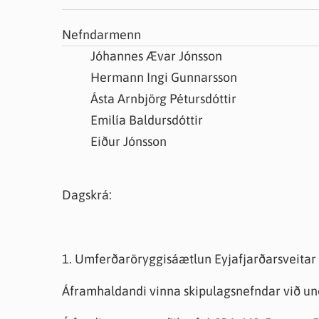
Farsæld barna
Íþrótta- og tómstundastyrkur
Umsó
Nefndarmenn
Annað
Jóhannes Ævar Jónsson
Hermann Ingi Gunnarsson
Ásta Arnbjörg Pétursdóttir
Emilía Baldursdóttir
Eiður Jónsson
Dagskrá:
1. Umferðaröryggisáætlun Eyjafjarðarsveitar
Áframhaldandi vinna skipulagsnefndar við u