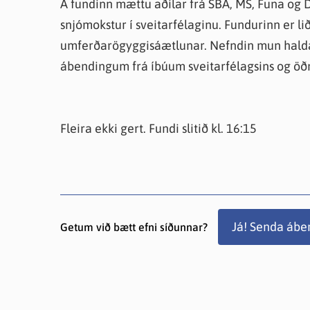
Á fundinn mættu aðilar frá SBA, MS, Funa og 
snjómokstur í sveitarfélaginu. Fundurinn er li
umferðarögyggisáætlunar. Nefndin mun hald
ábendingum frá íbúum sveitarfélagsins og 
Fleira ekki gert. Fundi slitið kl. 16:15
Já! Senda ábe
Getum við bætt efni síðunnar?