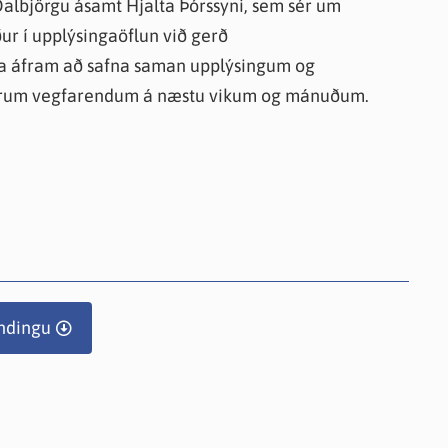
Dalbjörgu ásamt Hjalta Þórssyni, sem sér um
ður í upplýsingaöflun við gerð
a áfram að safna saman upplýsingum og
öðrum vegfarendum á næstu vikum og mánuðum.
ndingu