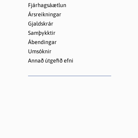
Lóðir í Hrafnagilshverfi
Fjárhagsáætlun
Ársreikningar
Gjaldskrár
Samþykktir
Ábendingar
Umsóknir
Annað útgefið efni