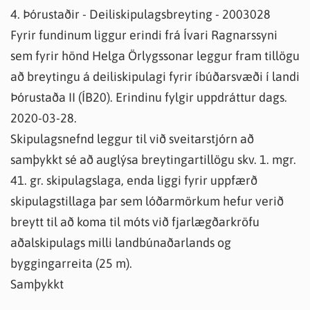
4. Þórustaðir - Deiliskipulagsbreyting - 2003028
Fyrir fundinum liggur erindi frá Ívari Ragnarssyni
sem fyrir hönd Helga Örlygssonar leggur fram tillögu
að breytingu á deiliskipulagi fyrir íbúðarsvæði í landi
Þórustaða II (ÍB20). Erindinu fylgir uppdráttur dags.
2020-03-28.
Skipulagsnefnd leggur til við sveitarstjórn að
samþykkt sé að auglýsa breytingartillögu skv. 1. mgr.
41. gr. skipulagslaga, enda liggi fyrir uppfærð
skipulagstillaga þar sem lóðarmörkum hefur verið
breytt til að koma til móts við fjarlægðarkröfu
aðalskipulags milli landbúnaðarlands og
byggingarreita (25 m).
Samþykkt