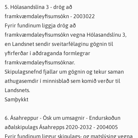
5. Hólasandslína 3 - drög að
framkvæmdaleyfisumsókn - 2003022
Fyrir fundinum liggja drög að
framkvæmdaleyfisumsókn vegna Hólasandslínu 3,
en Landsnet sendir sveitarfélaginu gögnin til
yfirferðar í aðdraganda formlegrar
framkvæmdaleyfisumsóknar.
Skipulagsnefnd fjallar um gögnin og tekur saman
athugasemdir í minnisblað sem komið verður til
Landsnets.
Samþykkt
6. Ásahreppur - Ósk um umsagnir - Endurskoðun
aðalskipulags Ásahrepps 2020-2032 - 2004005
Fyrir fundinum liggur skipulags- og matslýsing vegna