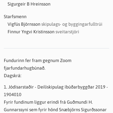
Sigurgeir B Hreinsson
Starfsmenn
Vigfús Björnsson
skipulags- og byggingarfulltrúi
Finnur Yngvi Kristinsson
sveitarstjóri
Fundurinn fer fram gegnum Zoom
fjarfundarhugbúnað.
Dagskrá:
1. Jódísarstaðir - Deiliskipulag íbúðarbyggðar 2019 -
1904010
Fyrir fundinum liggur erindi frá Guðmundi H.
Gunnarssyni sem fyrir hönd Snæbjörns Sigurðssonar