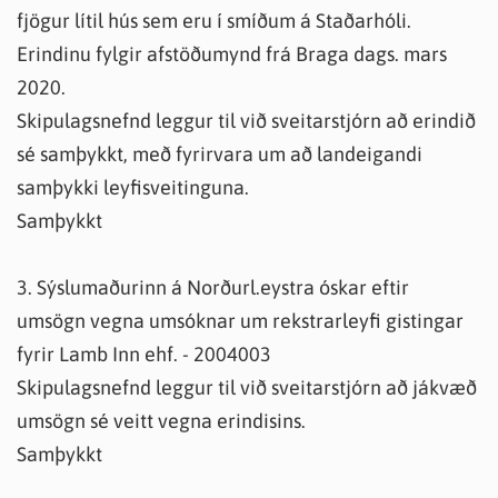
fjögur lítil hús sem eru í smíðum á Staðarhóli.
Erindinu fylgir afstöðumynd frá Braga dags. mars
2020.
Skipulagsnefnd leggur til við sveitarstjórn að erindið
sé samþykkt, með fyrirvara um að landeigandi
samþykki leyfisveitinguna.
Samþykkt
3. Sýslumaðurinn á Norðurl.eystra óskar eftir
umsögn vegna umsóknar um rekstrarleyfi gistingar
fyrir Lamb Inn ehf. - 2004003
Skipulagsnefnd leggur til við sveitarstjórn að jákvæð
umsögn sé veitt vegna erindisins.
Samþykkt