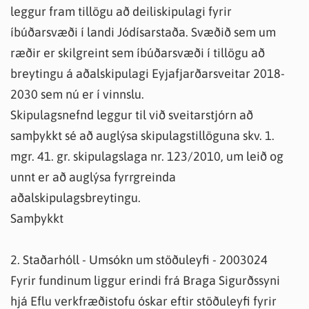
leggur fram tillögu að deiliskipulagi fyrir
íbúðarsvæði í landi Jódísarstaða. Svæðið sem um
ræðir er skilgreint sem íbúðarsvæði í tillögu að
breytingu á aðalskipulagi Eyjafjarðarsveitar 2018-
2030 sem nú er í vinnslu.
Skipulagsnefnd leggur til við sveitarstjórn að
samþykkt sé að auglýsa skipulagstillöguna skv. 1.
mgr. 41. gr. skipulagslaga nr. 123/2010, um leið og
unnt er að auglýsa fyrrgreinda
aðalskipulagsbreytingu.
Samþykkt
2. Staðarhóll - Umsókn um stöðuleyfi - 2003024
Fyrir fundinum liggur erindi frá Braga Sigurðssyni
hjá Eflu verkfræðistofu óskar eftir stöðuleyfi fyrir