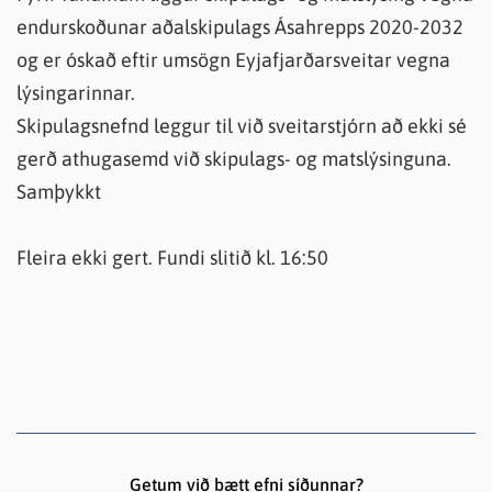
endurskoðunar aðalskipulags Ásahrepps 2020-2032
og er óskað eftir umsögn Eyjafjarðarsveitar vegna
lýsingarinnar.
Skipulagsnefnd leggur til við sveitarstjórn að ekki sé
gerð athugasemd við skipulags- og matslýsinguna.
Samþykkt
Fleira ekki gert. Fundi slitið kl. 16:50
Getum við bætt efni síðunnar?