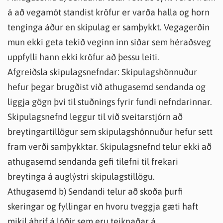
á að vegamót standist kröfur er varða halla og horn
tenginga áður en skipulag er samþykkt. Vegagerðin
mun ekki geta tekið veginn inn síðar sem héraðsveg
uppfylli hann ekki kröfur að þessu leiti.
Afgreiðsla skipulagsnefndar: Skipulagshönnuður
hefur þegar brugðist við athugasemd sendanda og
liggja gögn því til stuðnings fyrir fundi nefndarinnar.
Skipulagsnefnd leggur til við sveitarstjórn að
breytingartillögur sem skipulagshönnuður hefur sett
fram verði samþykktar. Skipulagsnefnd telur ekki að
athugasemd sendanda gefi tilefni til frekari
breytinga á auglýstri skipulagstillögu.
Athugasemd b) Sendandi telur að skoða þurfi
skeringar og fyllingar en hvoru tveggja gæti haft
mikil áhrif á lóðir sem eru teiknaðar á