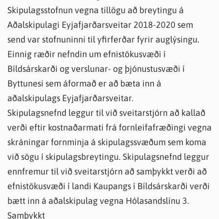
Skipulagsstofnun vegna tillögu að breytingu á
Aðalskipulagi Eyjafjarðarsveitar 2018-2020 sem
send var stofnuninni til yfirferðar fyrir auglýsingu.
Einnig ræðir nefndin um efnistökusvæði í
Bíldsárskarði og verslunar- og þjónustusvæði í
Byttunesi sem áformað er að bæta inn á
aðalskipulags Eyjafjarðarsveitar.
Skipulagsnefnd leggur til við sveitarstjórn að kallað
verði eftir kostnaðarmati frá fornleifafræðingi vegna
skráningar fornminja á skipulagssvæðum sem koma
við sögu í skipulagsbreytingu. Skipulagsnefnd leggur
ennfremur til við sveitarstjórn að samþykkt verði að
efnistökusvæði í landi Kaupangs í Bíldsárskarði verði
bætt inn á aðalskipulag vegna Hólasandslínu 3.
Samþykkt