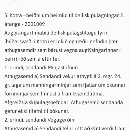
5. Kotra - beiðni um heimild til deiliskipulagningar 2.
áfanga - 2001009
Auglýsingartímabili deiliskipulagstillögu fyrir
íbúðarsvæði í Kotru er lokið og ræðir nefndin þær
athugasemdir sem bárust vegna auglýsingarinnar í
þeirri röð sem á eftir fer.
1. erindi, sendandi Minjastofnun
Athugasemd a) Sendandi vekur athygli á 2. mgr. 24.
gr. laga um menningarminjar sem fjallar um ókunnar
fornminjar sem finnast á framkvæmdatíma.
Afgreiðsla skipulagsnefndar: Athugasemd sendanda
gefur ekki tilefni til bókunar.
2. erindi, sendandi Vegagerðin
Athugasemd a) Sendandi telur rétt að sýnt verði fram