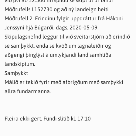
við því að 32.500 fm spildu sé skipt út úr landi
Möðrufells L152730 og að ný landeign heiti
Möðrufell 2. Erindinu fylgir uppdráttur frá Hákoni
Jenssyni hjá Búgarði, dags. 2020-05-09.
Skipulagsnefnd leggur til við sveitarstjórn að erindið
sé samþykkt, enda sé kvöð um lagnaleiðir og
aðgengi þinglýst á umlykjandi land samhliða
landskiptum.
Samþykkt
Málið er tekið fyrir með afbrigðum með samþykki
allra fundarmanna.
Fleira ekki gert. Fundi slitið kl. 17:10