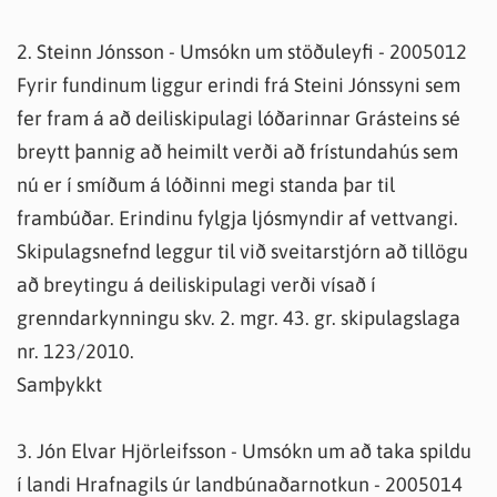
2. Steinn Jónsson - Umsókn um stöðuleyfi - 2005012
Fyrir fundinum liggur erindi frá Steini Jónssyni sem
fer fram á að deiliskipulagi lóðarinnar Grásteins sé
breytt þannig að heimilt verði að frístundahús sem
nú er í smíðum á lóðinni megi standa þar til
frambúðar. Erindinu fylgja ljósmyndir af vettvangi.
Skipulagsnefnd leggur til við sveitarstjórn að tillögu
að breytingu á deiliskipulagi verði vísað í
grenndarkynningu skv. 2. mgr. 43. gr. skipulagslaga
nr. 123/2010.
Samþykkt
3. Jón Elvar Hjörleifsson - Umsókn um að taka spildu
í landi Hrafnagils úr landbúnaðarnotkun - 2005014