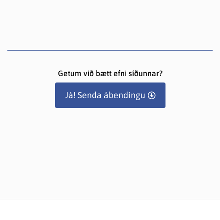
Getum við bætt efni síðunnar?
Já! Senda ábendingu