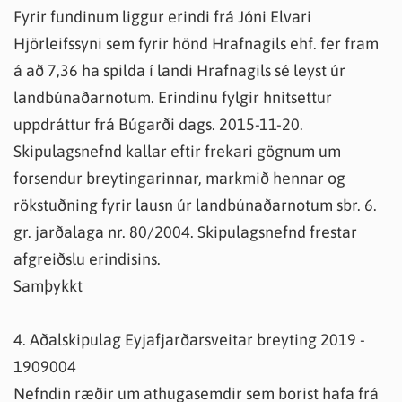
Fyrir fundinum liggur erindi frá Jóni Elvari
Hjörleifssyni sem fyrir hönd Hrafnagils ehf. fer fram
á að 7,36 ha spilda í landi Hrafnagils sé leyst úr
landbúnaðarnotum. Erindinu fylgir hnitsettur
uppdráttur frá Búgarði dags. 2015-11-20.
Skipulagsnefnd kallar eftir frekari gögnum um
forsendur breytingarinnar, markmið hennar og
rökstuðning fyrir lausn úr landbúnaðarnotum sbr. 6.
gr. jarðalaga nr. 80/2004. Skipulagsnefnd frestar
afgreiðslu erindisins.
Samþykkt
4. Aðalskipulag Eyjafjarðarsveitar breyting 2019 -
1909004
Nefndin ræðir um athugasemdir sem borist hafa frá