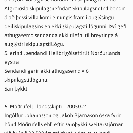
Afgreiðsla skipulagsnefndar: Skipulagsnefnd bendir
á að þessi villa komi einungis fram í auglýsingu
deiliskipulagsins en ekki skipulagstillögunni. Því gefi
athugasemd sendanda ekki tilefni til breytinga á
auglýstri skipulagstillögu.
5. erindi, sendandi Heilbrigðiseftirlit Norðurlands
eystra
Sendandi gerir ekki athugasemd við
skipulagstillöguna.
Samþykkt
6. Möðrufell - landsskipti - 2005024
Ingólfur Jóhannsson og Jakob Bjarnason óska fyrir
hönd Möðrufells ehf. eftir samþykki sveitarstjórnar