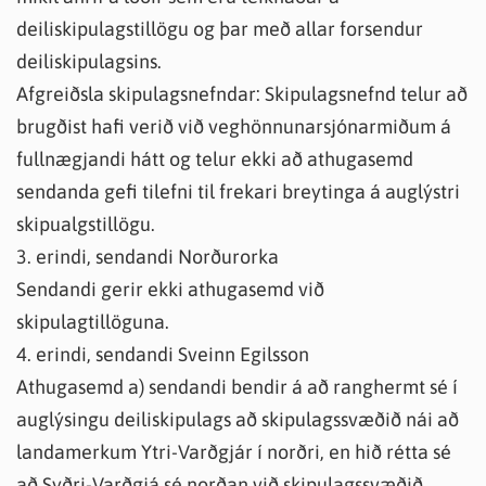
deiliskipulagstillögu og þar með allar forsendur
deiliskipulagsins.
Afgreiðsla skipulagsnefndar: Skipulagsnefnd telur að
brugðist hafi verið við veghönnunarsjónarmiðum á
fullnægjandi hátt og telur ekki að athugasemd
sendanda gefi tilefni til frekari breytinga á auglýstri
skipualgstillögu.
3. erindi, sendandi Norðurorka
Sendandi gerir ekki athugasemd við
skipulagtillöguna.
4. erindi, sendandi Sveinn Egilsson
Athugasemd a) sendandi bendir á að ranghermt sé í
auglýsingu deiliskipulags að skipulagssvæðið nái að
landamerkum Ytri-Varðgjár í norðri, en hið rétta sé
að Syðri-Varðgjá sé norðan við skipulagssvæðið.