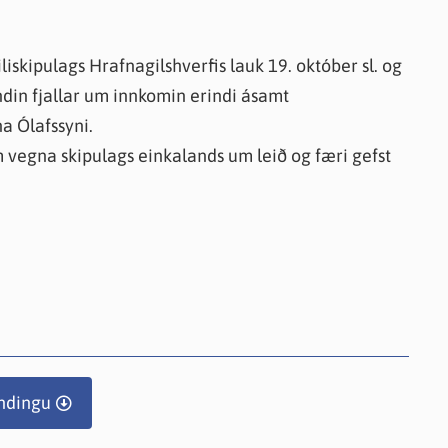
iskipulags Hrafnagilshverfis lauk 19. október sl. og
ndin fjallar um innkomin erindi ásamt
a Ólafssyni.
vegna skipulags einkalands um leið og færi gefst
ndingu