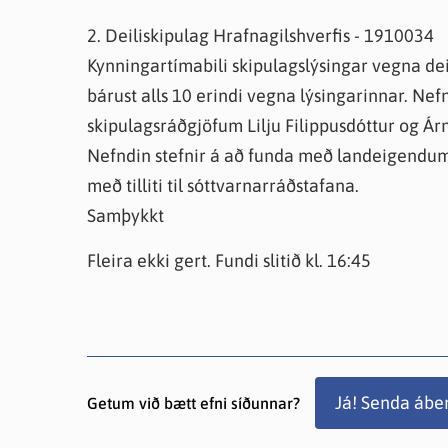
2. Deiliskipulag Hrafnagilshverfis - 1910034
Kynningartímabili skipulagslýsingar vegna deil
bárust alls 10 erindi vegna lýsingarinnar. Nef
skipulagsráðgjöfum Lilju Filippusdóttur og Árn
Nefndin stefnir á að funda með landeigendum 
með tilliti til sóttvarnarráðstafana.
Samþykkt
Fleira ekki gert. Fundi slitið kl. 16:45
Já! Senda ábe
Getum við bætt efni síðunnar?