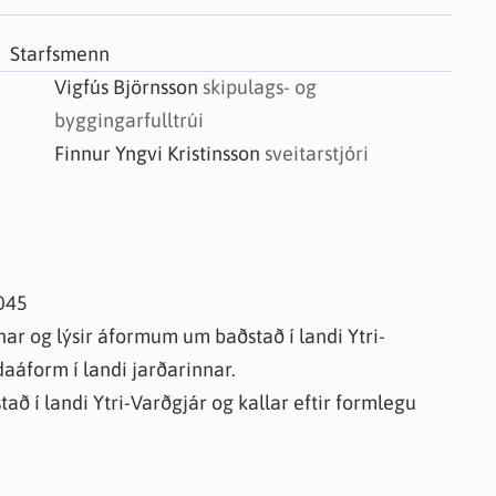
knir
 útgefið efni
Starfsmenn
Vigfús Björnsson
skipulags- og
byggingarfulltrúi
Finnur Yngvi Kristinsson
sveitarstjóri
0045
ar og lýsir áformum um baðstað í landi Ytri-
áform í landi jarðarinnar.
ð í landi Ytri-Varðgjár og kallar eftir formlegu