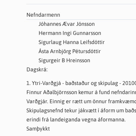
Farsæld barna
Íþrótta- og tómstundastyrkur
Umsó
Nefndarmenn
Annað
Jóhannes Ævar Jónsson
Hermann Ingi Gunnarsson
Sigurlaug Hanna Leifsdóttir
Ásta Arnbjörg Pétursdóttir
Sigurgeir B Hreinsson
Dagskrá:
1. Ytri-Varðgjá - baðstaður og skipulag - 201
Finnur Aðalbjörnsson kemur á fund nefndarinn
Varðgjár. Einnig er rætt um önnur framkvæmda
Skipulagsnefnd tekur jákvætt í áform um baðsta
erindi frá landeiganda vegna áformanna.
Samþykkt