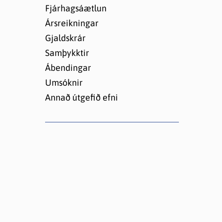
Lóðir í Hrafnagilshverfi
Fjárhagsáætlun
Ársreikningar
Gjaldskrár
Samþykktir
Ábendingar
Umsóknir
Annað útgefið efni