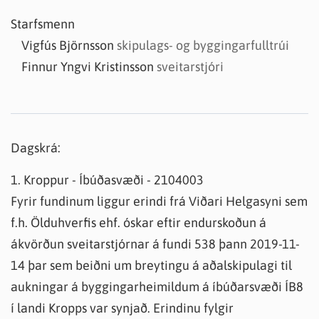
Starfsmenn
Vigfús Björnsson
skipulags- og byggingarfulltrúi
Finnur Yngvi Kristinsson
sveitarstjóri
Dagskrá:
1. Kroppur - Íbúðasvæði - 2104003
Fyrir fundinum liggur erindi frá Viðari Helgasyni sem
f.h. Ölduhverfis ehf. óskar eftir endurskoðun á
ákvörðun sveitarstjórnar á fundi 538 þann 2019-11-
14 þar sem beiðni um breytingu á aðalskipulagi til
aukningar á byggingarheimildum á íbúðarsvæði ÍB8
í landi Kropps var synjað. Erindinu fylgir