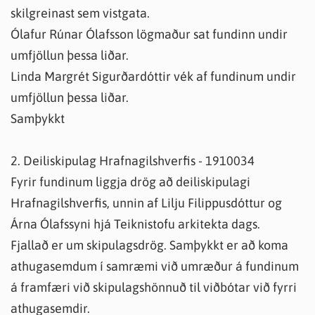
skilgreinast sem vistgata.
Ólafur Rúnar Ólafsson lögmaður sat fundinn undir
umfjöllun þessa liðar.
Linda Margrét Sigurðardóttir vék af fundinum undir
umfjöllun þessa liðar.
Samþykkt
2. Deiliskipulag Hrafnagilshverfis - 1910034
Fyrir fundinum liggja drög að deiliskipulagi
Hrafnagilshverfis, unnin af Lilju Filippusdóttur og
Árna Ólafssyni hjá Teiknistofu arkitekta dags.
Fjallað er um skipulagsdrög. Samþykkt er að koma
athugasemdum í samræmi við umræður á fundinum
á framfæri við skipulagshönnuð til viðbótar við fyrri
athugasemdir.