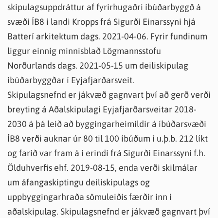
skipulagsuppdráttur af fyrirhugaðri íbúðarbyggð á
svæði ÍB8 í landi Kropps frá Sigurði Einarssyni hjá
Batterí arkitektum dags. 2021-04-06. Fyrir fundinum
liggur einnig minnisblað Lögmannsstofu
Norðurlands dags. 2021-05-15 um deiliskipulag
íbúðarbyggðar í Eyjafjarðarsveit.
Skipulagsnefnd er jákvæð gagnvart því að gerð verði
breyting á Aðalskipulagi Eyjafjarðarsveitar 2018-
2030 á þá leið að byggingarheimildir á íbúðarsvæði
ÍB8 verði auknar úr 80 til 100 íbúðum í u.þ.b. 212 líkt
og farið var fram á í erindi frá Sigurði Einarssyni f.h.
Ölduhverfis ehf. 2019-08-15, enda verði skilmálar
um áfangaskiptingu deiliskipulags og
uppbyggingarhraða sömuleiðis færðir inn í
aðalskipulag. Skipulagsnefnd er jákvæð gagnvart því