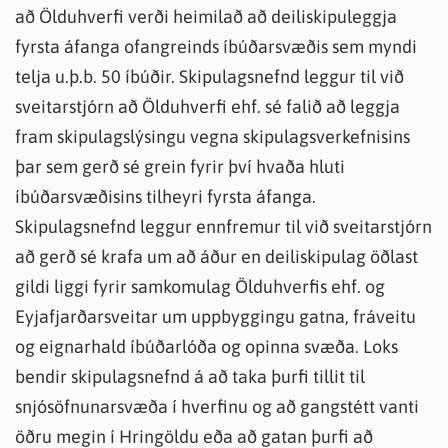
að Ölduhverfi verði heimilað að deiliskipuleggja
fyrsta áfanga ofangreinds íbúðarsvæðis sem myndi
telja u.þ.b. 50 íbúðir. Skipulagsnefnd leggur til við
sveitarstjórn að Ölduhverfi ehf. sé falið að leggja
fram skipulagslýsingu vegna skipulagsverkefnisins
þar sem gerð sé grein fyrir því hvaða hluti
íbúðarsvæðisins tilheyri fyrsta áfanga.
Skipulagsnefnd leggur ennfremur til við sveitarstjórn
að gerð sé krafa um að áður en deiliskipulag öðlast
gildi liggi fyrir samkomulag Ölduhverfis ehf. og
Eyjafjarðarsveitar um uppbyggingu gatna, fráveitu
og eignarhald íbúðarlóða og opinna svæða. Loks
bendir skipulagsnefnd á að taka þurfi tillit til
snjósöfnunarsvæða í hverfinu og að gangstétt vanti
öðru megin í Hringöldu eða að gatan þurfi að