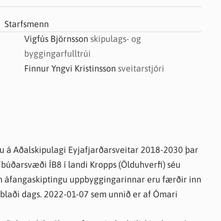
knir
 útgefið efni
Starfsmenn
Vigfús Björnsson
skipulags- og
byggingarfulltrúi
Finnur Yngvi Kristinsson
sveitarstjóri
gu á Aðalskipulagi Eyjafjarðarsveitar 2018-2030 þar
íbúðarsvæði ÍB8 í landi Kropps (Ölduhverfi) séu
um áfangaskiptingu uppbyggingarinnar eru færðir inn
arblaði dags. 2022-01-07 sem unnið er af Ómari