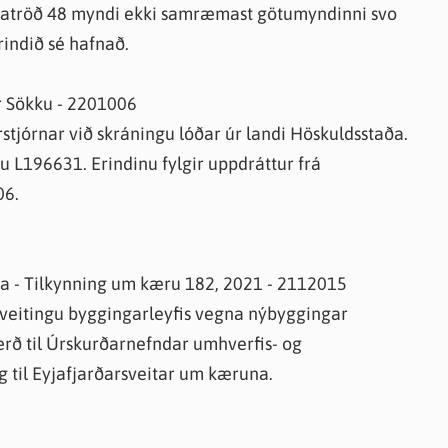
kkatröð 48 myndi ekki samræmast götumyndinni svo
erindið sé hafnað.
ar Sökku - 2201006
stjórnar við skráningu lóðar úr landi Höskuldsstaða.
 L196631. Erindinu fylgir uppdráttur frá
06.
a - Tilkynning um kæru 182, 2021 - 2112015
 veitingu byggingarleyfis vegna nýbyggingar
ærð til Úrskurðarnefndar umhverfis- og
g til Eyjafjarðarsveitar um kæruna.