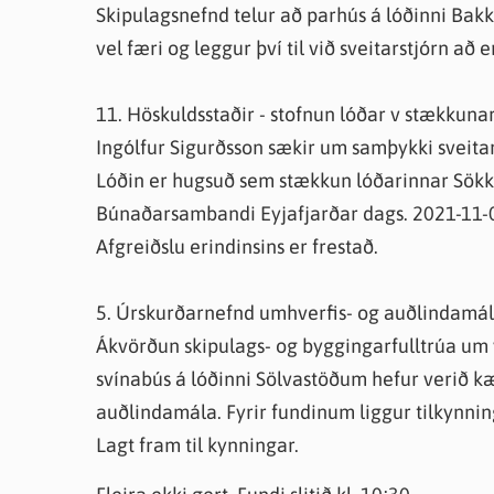
Skipulagsnefnd telur að parhús á lóðinni Ba
vel færi og leggur því til við sveitarstjórn að 
11. Höskuldsstaðir - stofnun lóðar v stækkun
Ingólfur Sigurðsson sækir um samþykki sveitar
Lóðin er hugsuð sem stækkun lóðarinnar Sökku
Búnaðarsambandi Eyjafjarðar dags. 2021-11-
Afgreiðslu erindinsins er frestað.
5. Úrskurðarnefnd umhverfis- og auðlindamál
Ákvörðun skipulags- og byggingarfulltrúa um
svínabús á lóðinni Sölvastöðum hefur verið k
auðlindamála. Fyrir fundinum liggur tilkynnin
Lagt fram til kynningar.