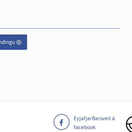
ndingu
Eyjafjarðarsveit á
facebook