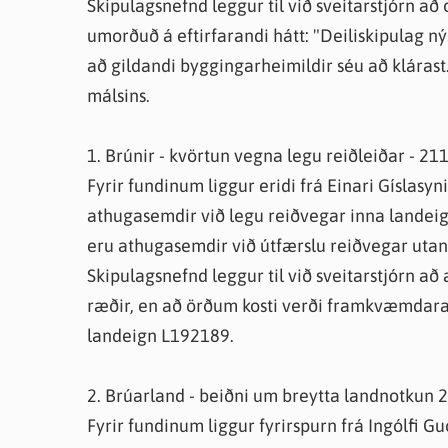
Skipulagsnefnd leggur til við sveitarstjórn að
umorðuð á eftirfarandi hátt: "Deiliskipulag nýs
að gildandi byggingarheimildir séu að klárast.
málsins.
1. Brúnir - kvörtun vegna legu reiðleiðar - 2
Fyrir fundinum liggur eridi frá Einari Gíslasy
athugasemdir við legu reiðvegar inna landeig
eru athugasemdir við útfærslu reiðvegar utan
Skipulagsnefnd leggur til við sveitarstjórn a
ræðir, en að örðum kosti verði framkvæmdarað
landeign L192189.
2. Brúarland - beiðni um breytta landnotkun 
Fyrir fundinum liggur fyrirspurn frá Ingólfi G