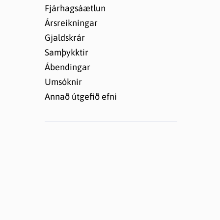
Lóðir í Hrafnagilshverfi
Fjárhagsáætlun
Ársreikningar
Gjaldskrár
Samþykktir
Ábendingar
Umsóknir
Annað útgefið efni