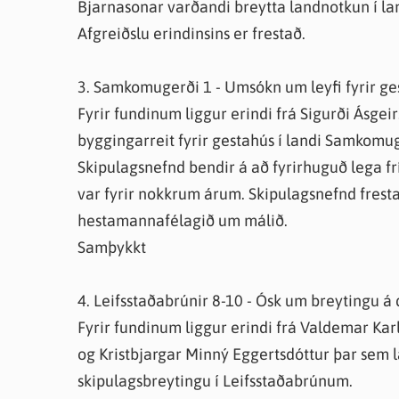
Bjarnasonar varðandi breytta landnotkun í la
Afgreiðslu erindinsins er frestað.
3. Samkomugerði 1 - Umsókn um leyfi fyrir ge
Fyrir fundinum liggur erindi frá Sigurði Ásgei
byggingarreit fyrir gestahús í landi Samkomug
Skipulagsnefnd bendir á að fyrirhuguð lega fr
var fyrir nokkrum árum. Skipulagsnefnd fresta
hestamannafélagið um málið.
Samþykkt
4. Leifsstaðabrúnir 8-10 - Ósk um breytingu á 
Fyrir fundinum liggur erindi frá Valdemar Karl
og Kristbjargar Minný Eggertsdóttur þar sem
skipulagsbreytingu í Leifsstaðabrúnum.