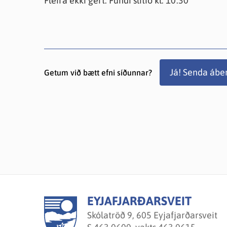
Fleira ekki gert. Fundi slitið kl. 10:30
Já! Senda ábe
Getum við bætt efni síðunnar?
EYJAFJARÐARSVEIT
Skólatröð 9, 605 Eyjafjarðarsveit