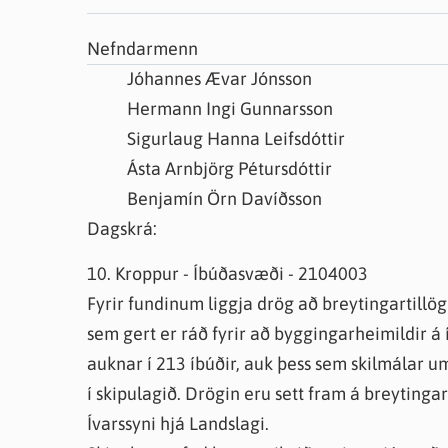
Farsæld barna
Íþrótta- og tómstundastyrkur
Umsó
Nefndarmenn
Annað
Jóhannes Ævar Jónsson
Hermann Ingi Gunnarsson
Sigurlaug Hanna Leifsdóttir
Ásta Arnbjörg Pétursdóttir
Benjamín Örn Davíðsson
Dagskrá:
10. Kroppur - Íbúðasvæði - 2104003
Fyrir fundinum liggja drög að breytingartillö
sem gert er ráð fyrir að byggingarheimildir á 
auknar í 213 íbúðir, auk þess sem skilmálar 
í skipulagið. Drögin eru sett fram á breyting
Ívarssyni hjá Landslagi.