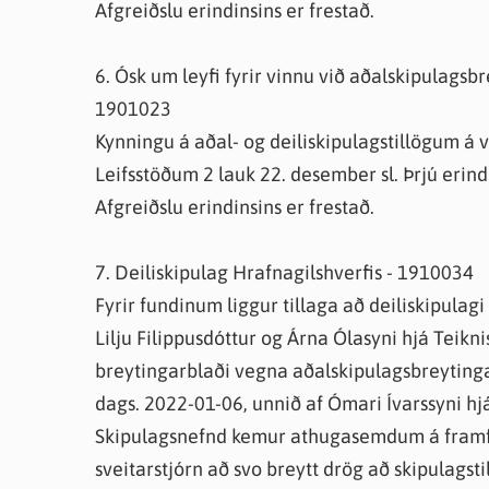
Afgreiðslu erindinsins er frestað.
6. Ósk um leyfi fyrir vinnu við aðalskipulagsbre
1901023
Kynningu á aðal- og deiliskipulagstillögum á
Leifsstöðum 2 lauk 22. desember sl. Þrjú erind
Afgreiðslu erindinsins er frestað.
7. Deiliskipulag Hrafnagilshverfis - 1910034
Fyrir fundinum liggur tillaga að deiliskipulag
Lilju Filippusdóttur og Árna Ólasyni hjá Teikni
breytingarblaði vegna aðalskipulagsbreytinga
dags. 2022-01-06, unnið af Ómari Ívarssyni hj
Skipulagsnefnd kemur athugasemdum á framfær
sveitarstjórn að svo breytt drög að skipulagstil