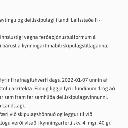
ytingu og deiliskipulagi í landi Leifsstaða II -
 vinnslustigi vegna ferðaþjónustuáformum á
i bárust á kynningartímabili skipulagstillaganna.
i fyrir Hrafnagilshverfi dags. 2022-01-07 unnin af
stofu arkitekta. Einnig liggja fyrir fundinum drög að
r sem fram fer samhliða deiliskipulagsvinnunni,
á Landslagi.
i við skipulagshönnuð og leggur til við
lögu verði vísað í kynningarferli skv. 4. mgr. 40 gr.