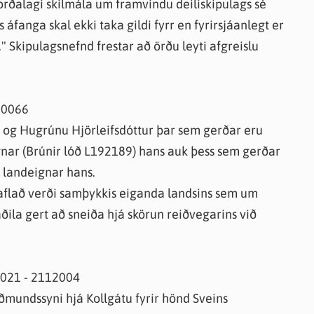
 orðalagi skilmála um framvindu deiliskipulags sé
 áfanga skal ekki taka gildi fyrr en fyrirsjáanlegt er
" Skipulagsnefnd frestar að örðu leyti afgreislu
110066
ni og Hugrúnu Hjörleifsdóttur þar sem gerðar eru
nar (Brúnir lóð L192189) hans auk þess sem gerðar
 landeignar hans.
ð aflað verði samþykkis eiganda landsins sem um
ila gert að sneiða hjá skörun reiðvegarins við
2021 - 2112004
uðmundssyni hjá Kollgátu fyrir hönd Sveins