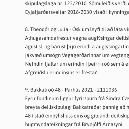
skipulagslaga nr. 123/2010. Sömuleiðis verði
Eyjafjarðarsveitar 2018-2030 vísað í kynningarf
8. Theodór og Julia - Ósk um leyfi til að láta 
Athugasemdafrestur vegna auglýsingar deiliskip
ágúst sl. og bárust þrjú erindi á auglýsingartí
jákvæð umsögn Vegagerðarinnar um vegtenging
Nefndin fjallar um erindin í þeirri röð sem á eft
Afgreiðslu erindinsins er frestað.
9. Bakkatröð 48 - Parhús 2021 - 2111036
Fyrir fundinum liggur fyrirspurn frá Sindra C
breyta deiliskipulagi Bakkatraðar þannig að h
48 í stað einbýlishúss eins og gildandi deiliski
hugmyndateikningar frá Brynjólfi Árnasyni.