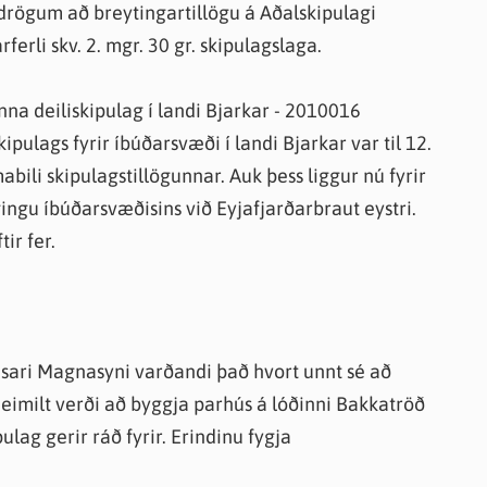
 drögum að breytingartillögu á Aðalskipulagi
erli skv. 2. mgr. 30 gr. skipulagslaga.
vinna deiliskipulag í landi Bjarkar - 2010016
ulags fyrir íbúðarsvæði í landi Bjarkar var til 12.
mabili skipulagstillögunnar. Auk þess liggur nú fyrir
u íbúðarsvæðisins við Eyjafjarðarbraut eystri.
ir fer.
æsari Magnasyni varðandi það hvort unnt sé að
eimilt verði að byggja parhús á lóðinni Bakkatröð
pulag gerir ráð fyrir. Erindinu fygja