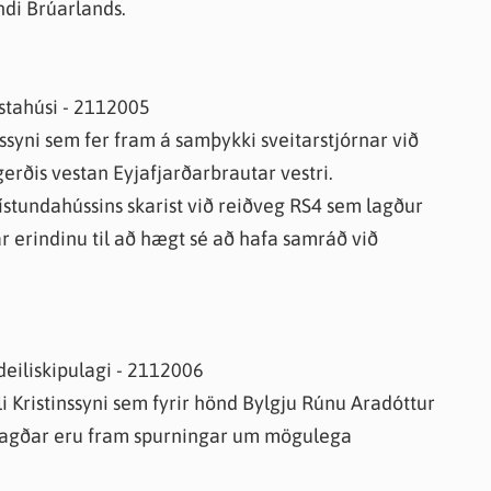
ndi Brúarlands.
stahúsi - 2112005
rssyni sem fer fram á samþykki sveitarstjórnar við
erðis vestan Eyjafjarðarbrautar vestri.
ístundahússins skarist við reiðveg RS4 sem lagður
r erindinu til að hægt sé að hafa samráð við
deiliskipulagi - 2112006
i Kristinssyni sem fyrir hönd Bylgju Rúnu Aradóttur
 lagðar eru fram spurningar um mögulega