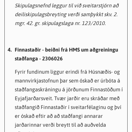
Skipulagsnefnd leggur til við sveitarstjórn að
deiliskipulagsbreyting verði samþykkt skv. 2.
mgr. 42. gr. skipulagslaga nr. 123/2010.
4.
Finnastaðir - beiðni frá HMS um aðgreiningu
staðfanga - 2306026
Fyrir fundinum liggur erindi frá Húsnæðis- og
mannvirkjastofnun þar sem óskað er úrbóta á
staðfangaskráningu á jörðunum Finnastöðum í
Eyjafjarðarsveit. Tvær jarðir eru skráðar með
staðfangið Finnastaðir í sveitarfélaginu og því
er óskað eftir að að staðfangi annarar
jarðarinnar verði breytt til að auðvelda