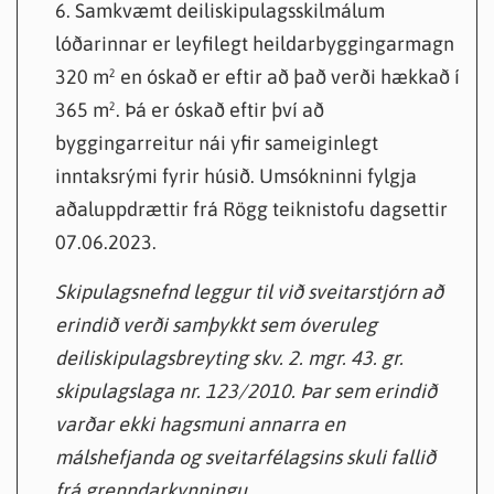
6. Samkvæmt deiliskipulagsskilmálum
lóðarinnar er leyfilegt heildarbyggingarmagn
320 m² en óskað er eftir að það verði hækkað í
365 m². Þá er óskað eftir því að
byggingarreitur nái yfir sameiginlegt
inntaksrými fyrir húsið. Umsókninni fylgja
aðaluppdrættir frá Rögg teiknistofu dagsettir
07.06.2023.
Skipulagsnefnd leggur til við sveitarstjórn að
erindið verði samþykkt sem óveruleg
deiliskipulagsbreyting skv. 2. mgr. 43. gr.
skipulagslaga nr. 123/2010. Þar sem erindið
varðar ekki hagsmuni annarra en
málshefjanda og sveitarfélagsins skuli fallið
frá grenndarkynningu.