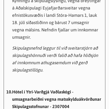
Kynningu á skipulagslýsingu, vegna breytingar
á Aðalskipulagi Eyjafjarðarsveitar vegna
efnistökusvæðis í landi Stóra-Hamars 1, lauk
18. júlí síðastliðinn og bárust 7 umsagnir
vegna málsins. Nefndin fjallar um innkomnar
umsagnir.
Skipulagsnefnd leggur til við sveitarstjórn að
skipulagshönnuði verði falið að hafa hliðsjón
af innkomnum athugasemdum við gerð
skipulagstillögu.
10.
Hótel í Ytri-Varðgjá Vaðlaskógi -
umsagnarbeiðni vegna matsskylduákvörðunar
Skipulagsstofnunar - 2307004