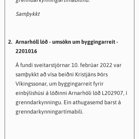
Samþykkt
2.
Arnarhóll lóð - umsókn um byggingarreit -
2201016
Á fundi sveitarstjórnar 10. febrúar 2022 var
samþykkt að vísa beiðni Kristjáns Þórs
Víkingssonar, um byggingarreit fyrir
einbýlishúsi á lóðinni Arnarhóli lóð L202907, í
grenndarkynningu. Ein athugasemd barst á
grenndarkynningartímabili.