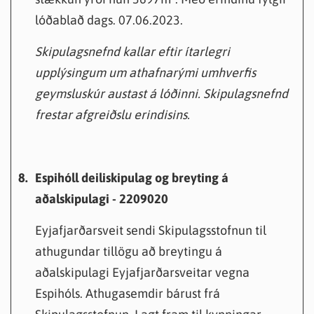
lóðablað dags. 07.06.2023.
Skipulagsnefnd kallar eftir ítarlegri
upplýsingum um athafnarými umhverfis
geymsluskúr austast á lóðinni. Skipulagsnefnd
frestar afgreiðslu erindisins.
8.
Espihóll deiliskipulag og breyting á
aðalskipulagi - 2209020
Eyjafjarðarsveit sendi Skipulagsstofnun til
athugundar tillögu að breytingu á
aðalskipulagi Eyjafjarðarsveitar vegna
Espihóls. Athugasemdir bárust frá