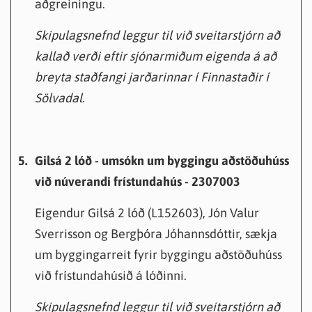
aðgreiningu.
Skipulagsnefnd leggur til við sveitarstjórn að
kallað verði eftir sjónarmiðum eigenda á að
breyta staðfangi jarðarinnar í Finnastaðir í
Sölvadal.
5.
Gilsá 2 lóð - umsókn um byggingu aðstöðuhúss
við núverandi frístundahús - 2307003
Eigendur Gilsá 2 lóð (L152603), Jón Valur
Sverrisson og Bergþóra Jóhannsdóttir, sækja
um byggingarreit fyrir byggingu aðstöðuhúss
við frístundahúsið á lóðinni.
Skipulagsnefnd leggur til við sveitarstjórn að