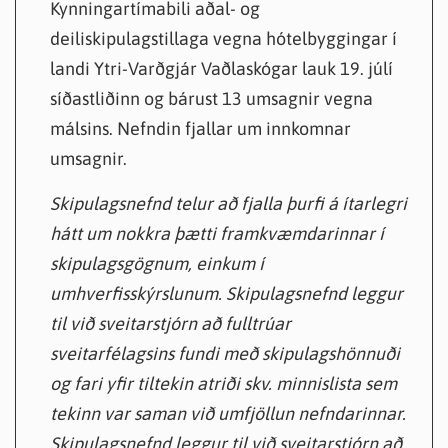
Kynningartímabili aðal- og
deiliskipulagstillaga vegna hótelbyggingar í
landi Ytri-Varðgjár Vaðlaskógar lauk 19. júlí
síðastliðinn og bárust 13 umsagnir vegna
málsins. Nefndin fjallar um innkomnar
umsagnir.
Skipulagsnefnd telur að fjalla þurfi á ítarlegri
hátt um nokkra þætti framkvæmdarinnar í
skipulagsgögnum, einkum í
umhverfisskýrslunum. Skipulagsnefnd leggur
til við sveitarstjórn að fulltrúar
sveitarfélagsins fundi með skipulagshönnuði
og fari yfir tiltekin atriði skv. minnislista sem
tekinn var saman við umfjöllun nefndarinnar.
Skipulagsnefnd leggur til við sveitarstjórn að