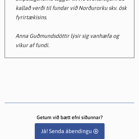
kallað verði til fundar við Norðurorku skv. ósk
fyrirtækisins.
Anna Guðmundsdóttir lýsir sig vanhæfa og
víkur af fundi.
Getum við bætt efni síðunnar?
Já! Senda ábendingu