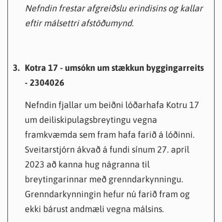
Nefndin frestar afgreiðslu erindisins og kallar
eftir málsettri afstöðumynd.
3.
Kotra 17 - umsókn um stækkun byggingarreits
- 2304026
Nefndin fjallar um beiðni lóðarhafa Kotru 17
um deiliskipulagsbreytingu vegna
framkvæmda sem fram hafa farið á lóðinni.
Sveitarstjórn ákvað á fundi sínum 27. apríl
2023 að kanna hug nágranna til
breytingarinnar með grenndarkynningu.
Grenndarkynningin hefur nú farið fram og
ekki bárust andmæli vegna málsins.