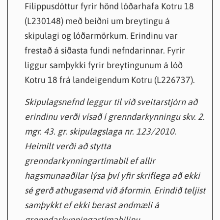
Filippusdóttur fyrir hönd lóðarhafa Kotru 18
(L230148) með beiðni um breytingu á
skipulagi og lóðarmörkum. Erindinu var
frestað á síðasta fundi nefndarinnar. Fyrir
liggur samþykki fyrir breytingunum á lóð
Kotru 18 frá landeigendum Kotru (L226737).
Skipulagsnefnd leggur til við sveitarstjórn að
erindinu verði vísað í grenndarkynningu skv. 2.
mgr. 43. gr. skipulagslaga nr. 123/2010.
Heimilt verði að stytta
grenndarkynningartímabil ef allir
hagsmunaaðilar lýsa því yfir skriflega að ekki
sé gerð athugasemd við áformin. Erindið teljist
samþykkt ef ekki berast andmæli á
grenndarkynningartímabilinu.