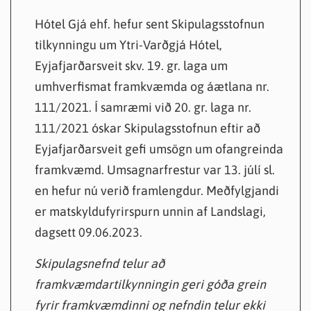
Hótel Gjá ehf. hefur sent Skipulagsstofnun
tilkynningu um Ytri-Varðgjá Hótel,
Eyjafjarðarsveit skv. 19. gr. laga um
umhverfismat framkvæmda og áætlana nr.
111/2021. Í samræmi við 20. gr. laga nr.
111/2021 óskar Skipulagsstofnun eftir að
Eyjafjarðarsveit gefi umsögn um ofangreinda
framkvæmd. Umsagnarfrestur var 13. júlí sl.
en hefur nú verið framlengdur. Meðfylgjandi
er matskyldufyrirspurn unnin af Landslagi,
dagsett 09.06.2023.
Skipulagsnefnd telur að
framkvæmdartilkynningin geri góða grein
fyrir framkvæmdinni og nefndin telur ekki