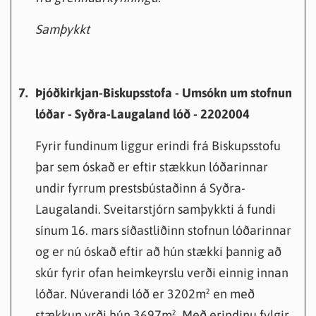
Samþykkt
7.
Þjóðkirkjan-Biskupsstofa - Umsókn um stofnun
lóðar - Syðra-Laugaland lóð - 2202004
Fyrir fundinum liggur erindi frá Biskupsstofu
þar sem óskað er eftir stækkun lóðarinnar
undir fyrrum prestsbústaðinn á Syðra-
Laugalandi. Sveitarstjórn samþykkti á fundi
sínum 16. mars síðastliðinn stofnun lóðarinnar
og er nú óskað eftir að hún stækki þannig að
skúr fyrir ofan heimkeyrslu verði einnig innan
lóðar. Núverandi lóð er 3202m² en með
stækkun yrði hún 3697m². Með erindinu fylgir