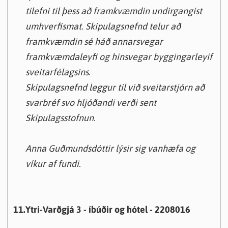
tilefni til þess að framkvæmdin undirgangist
umhverfismat. Skipulagsnefnd telur að
framkvæmdin sé háð annarsvegar
framkvæmdaleyfi og hinsvegar byggingarleyif
sveitarfélagsins.
Skipulagsnefnd leggur til við sveitarstjórn að
svarbréf svo hljóðandi verði sent
Skipulagsstofnun.
Anna Guðmundsdóttir lýsir sig vanhæfa og
víkur af fundi.
11.
Ytri-Varðgjá 3 - íbúðir og hótel - 2208016