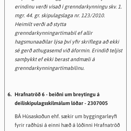
erindinu verði vísað í grenndarkynningu skv. 1.
mgr. 44. gr. skipulagslaga nr. 123/2010.
Heimilt verði að stytta
grenndarkynningartímabil ef allir
hagsmunaaðilar lýsa því yfir skriflega að ekki
sé gerð athugasemd við áformin. Erindið teljist
samþykkt ef ekki berast andmæli á
grenndarkynningartímabilinu.
6.
Hrafnatröð 6 - beiðni um breytingu á
deiliskipulagsskilmálum lóðar - 2307005
BÁ Húsaskoðun ehf. sækir um byggingarleyfi
fyrir raðhúsi á einni hæð á lóðinni Hrafnatröð