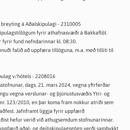
g breyting á Aðalskipulagi - 2310005
kipulagstillögum fyrir athafnasvæði á Bakkaflöt.
fyrir fund nefndarinnar kl. 08:30.
nuði falið að uppfæra tillöguna, m.a. með tilliti til
ipulag v/hótels - 2208016
sstofnunar, dags. 21. mars 2024, vegna yfirferðar
ingu vegna verslunar- og þjúnustusvæðis Ytri- og
a nr. 123/2010, en þar koma fram nokkur atriði sem
aðfest. Jafnframt liggja fyrir uppfærð
gðist hefur verið við athugsemdum stofnunarinnar.
ð uppfærð aðal- og deiliskipulagsgögn verði samþykkt