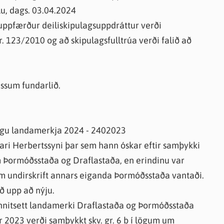
lu, dags. 03.04.2024
ð uppfærður deiliskipulagsuppdráttur verði
r. 123/2010 og að skipulagsfulltrúa verði falið að
ssum fundarlið.
ingu landamerkja 2024 - 2402023
gari Herbertssyni þar sem hann óskar eftir samþykki
m Þormóðsstaða og Draflastaða, en erindinu var
sem undirskrift annars eiganda Þormóðsstaða vantaði.
ð upp að nýju.
ð hnitsett landamerki Draflastaða og Þormóðsstaða
r 2023 verði samþykkt skv. gr. 6 b í lögum um