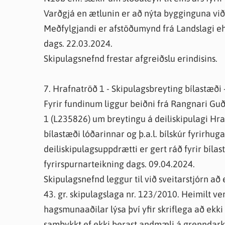
Varðgjá en ætlunin er að nýta bygginguna við
Meðfylgjandi er afstöðumynd frá Landslagi e
dags. 22.03.2024.
Skipulagsnefnd frestar afgreiðslu erindisins.
7. Hrafnatröð 1 - Skipulagsbreyting bílastæði
Fyrir fundinum liggur beiðni frá Rangnari Gu
1 (L235826) um breytingu á deiliskipulagi Hraf
bílastæði lóðarinnar og þ.a.l. bílskúr fyrirhu
deiliskipulagsuppdrætti er gert ráð fyrir bíl
fyrirspurnarteikning dags. 09.04.2024.
Skipulagsnefnd leggur til við sveitarstjórn að
43. gr. skipulagslaga nr. 123/2010. Heimilt ve
hagsmunaaðilar lýsa því yfir skriflega að ekki
samþykkt ef ekki berast andmæli á grenndark