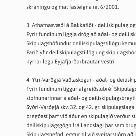
skráningu og mat fasteigna nr. 6/2001.
3. Athafnasvæði á Bakkaflöt - deiliskipulag o
Fyrir fundinum liggja drög að aðal- og deilils
Skipulagshöfundur deiliskipulagstillögu kemur 
Farið yfir deiliskipulagstillögu og skipulagshön
nýrrar legu Eyjafjarðarbrautar vestri.
4. Ytri-Varðgjá Vaðlaskógur - aðal- og deilisk
Fyrir fundinum liggur afgreiðslubréf Skipulag
stofnunarinnar á aðal- og deiliskipulagsbreyt
Syðri-Varðgjá skv. 32. og 42. gr. skipulagslag
bregðast þarf við áður en skipulagið verður st
deiliskipulagsgögn frá Landslagi þar sem bru
Skipulagsnefnd leggur til við sveitarstjórn a