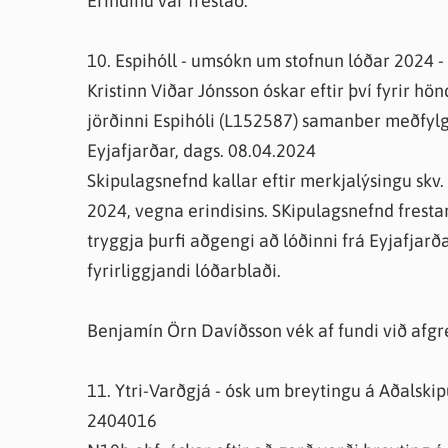
Erindinu var frestað.
10. Espihóll - umsókn um stofnun lóðar 2024 
Kristinn Viðar Jónsson óskar eftir því fyrir hö
jörðinni Espihóli (L152587) samanber meðfyl
Eyjafjarðar, dags. 08.04.2024
Skipulagsnefnd kallar eftir merkjalýsingu skv.
2024, vegna erindisins. SKipulagsnefnd frestar
tryggja þurfi aðgengi að lóðinni frá Eyjafjar
fyrirliggjandi lóðarblaði.
Benjamín Örn Davíðsson vék af fundi við afgre
11. Ytri-Varðgjá - ósk um breytingu á Aðalski
2404016