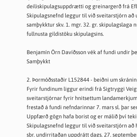
deiliskipulagsuppdrætti og greinargerð frá Ef
Skipulagsnefnd leggur til við sveitarstjórn a
samþykktur skv. 1. mgr. 32. gr. skipulagslaga n
fullnusta gildistöku skipulagsins.
Benjamín Örn Davíðsson vék af fundi undir þe
Samþykkt
2. Þormóðsstaðir L152844 - beiðni um skrán
Fyrir fundinum liggur erindi frá Sigtryggi Vei
sveitarstjórnar fyrir hnitsettum landamerkju
frestað á fundi nefndarinnar 7. mars sl. þar 
Uppfærð gögn hafa borist og er málið því teki
Skipulagsnefnd leggur til við sveitarstjórn a
sbr. undirritaðan uppdrátt dags. 27. septembe