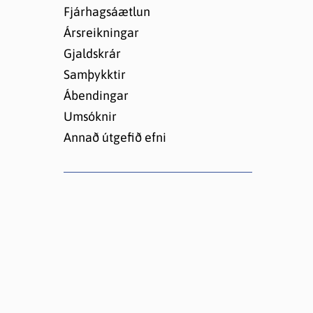
Lóðir í Hrafnagilshverfi
Fjárhagsáætlun
Ársreikningar
Gjaldskrár
Samþykktir
Ábendingar
Umsóknir
Annað útgefið efni