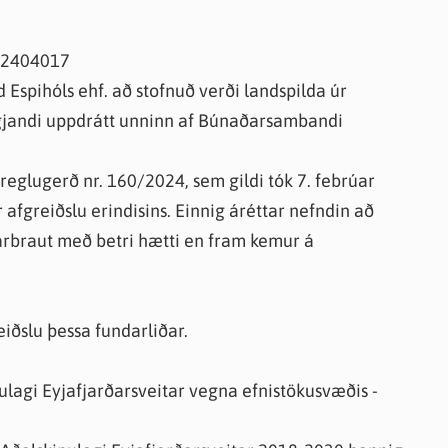
- 2404017
nd Espihóls ehf. að stofnuð verði landspilda úr
gjandi uppdrátt unninn af Búnaðarsambandi
 reglugerð nr. 160/2024, sem gildi tók 7. febrúar
 afgreiðslu erindisins. Einnig áréttar nefndin að
ðarbraut með betri hætti en fram kemur á
iðslu þessa fundarliðar.
pulagi Eyjafjarðarsveitar vegna efnistökusvæðis -