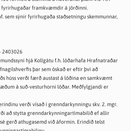
 fyrirhugaðar framkvæmdir á jörðinni.
hf. sem sýnir fyrirhugaða staðsetningu skemmunnar,
 - 2403026
ðmundssyni hjá Kollgátu f.h. lóðarhafa Hrafnatraðar
nagilshverfis þar sem óskað er eftir því að
gaðs húss verði færð austast á lóðina en samkvæmt
astæðum á suð-vesturhorni lóðar. Meðfylgjandi er
 erindinu verði vísað í grenndarkynningu skv. 2. mgr.
rði að stytta grenndarkynningartímabilið ef allir
 sé gerð athugasemd við áformin. Erindið telst
ynningartímabilinu.