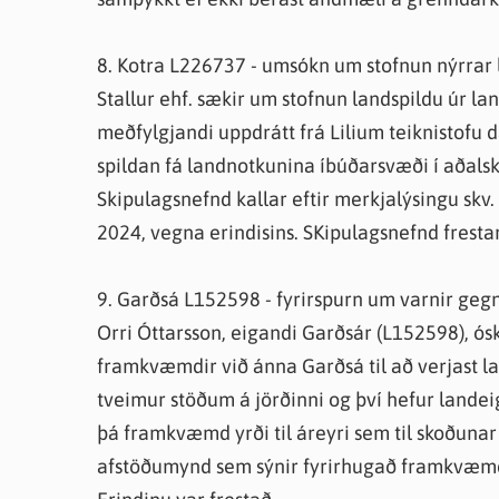
8. Kotra L226737 - umsókn um stofnun nýrrar
Stallur ehf. sækir um stofnun landspildu úr 
meðfylgjandi uppdrátt frá Lilium teiknistofu d
spildan fá landnotkunina íbúðarsvæði í aðalsk
Skipulagsnefnd kallar eftir merkjalýsingu skv.
2024, vegna erindisins. SKipulagsnefnd frestar
9. Garðsá L152598 - fyrirspurn um varnir ge
Orri Óttarsson, eigandi Garðsár (L152598), ós
framkvæmdir við ánna Garðsá til að verjast la
tveimur stöðum á jörðinni og því hefur lande
þá framkvæmd yrði til áreyri sem til skoðunar 
afstöðumynd sem sýnir fyrirhugað framkvæm