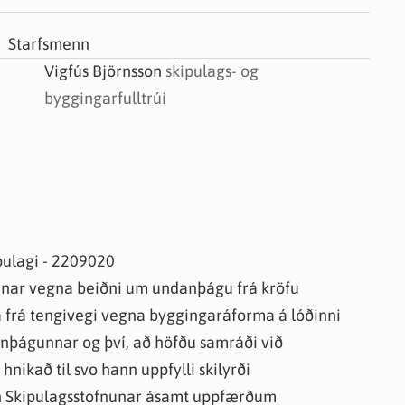
knir
 útgefið efni
Starfsmenn
Vigfús Björnsson
skipulags- og
byggingarfulltrúi
ipulagi - 2209020
unar vegna beiðni um undanþágu frá kröfu
 frá tengivegi vegna byggingaráforma á lóðinni
danþágunnar og því, að höfðu samráði við
nikað til svo hann uppfylli skilyrði
n Skipulagsstofnunar ásamt uppfærðum