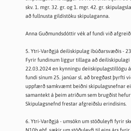
skv. 1. mgr. 32. gr. og 1. mgr. 42. gr. skipulag
að fullnusta gildistöku skipulaganna.
Anna Guðmundsdóttir vék af fundi við afgreiðs
5. Ytri-Varðgjá deiliskipulag íbúðarsvæðis - 
Fyrir fundinum liggur tillaga að deiliskipulag
22.03.2024 en kynningu deiiskipulagstillögu á 
fundi sínum 25. janúar sl. að bregðast þyrfti 
uppfærð samkvæmt beiðni skipulagsnefnar ein
samantekt á þeim atriðum sem brugðist hefur 
Skipulagsnefnd frestar afgreiðslu erindisins.
6. Ytri-Varðgjá - umsókn um stöðuleyfi fyrir
N10b ehf. sækir um stöðuleyfi til eins árs fyr