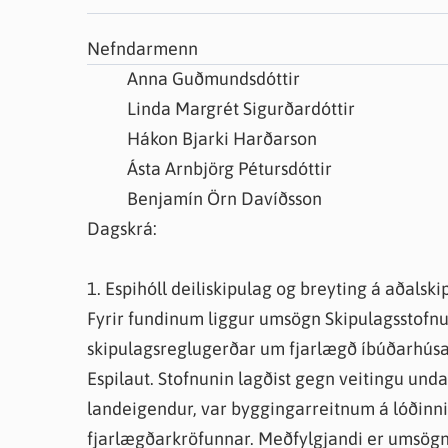
Farsæld barna
Íþrótta- og tómstundastyrkur
Umsó
Nefndarmenn
Annað
Anna Guðmundsdóttir
Linda Margrét Sigurðardóttir
Hákon Bjarki Harðarson
Ásta Arnbjörg Pétursdóttir
Benjamín Örn Davíðsson
Dagskrá:
1. Espihóll deiliskipulag og breyting á aðalsk
Fyrir fundinum liggur umsögn Skipulagsstofn
skipulagsreglugerðar um fjarlægð íbúðarhúsa
Espilaut. Stofnunin lagðist gegn veitingu un
landeigendur, var byggingarreitnum á lóðinni h
fjarlægðarkröfunnar. Meðfylgjandi er umsög