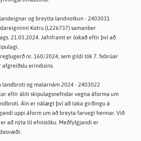
 landeignar og breytta landnotkun - 2403031
landareigninni Kotru (L226737) samanber
ags. 21.03.2024. Jafnframt er óskað eftir því að
ipulagi.
 reglugerð nr. 160/2024, sem gildi tók 7. febrúar
 afgreiðslu erindisins.
gn landbroti og malarnám 2024 - 2403022
kar eftir áliti skipulagsnefndar vegna áforma um
ndbroti. Áin er nálægt því að taka girðingu á
igandi uppi áform um að breyta farvegi hennar. Við
er að nýta til efnistöku. Meðfylgjandi er
dasvæði.