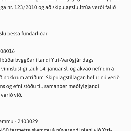
slaga nr. 123/2010 og að skipulagsfulltrúa verði falið
lu þessa fundarliðar.
2308016
i íbúðarbyggðar í landi Ytri-Varðgjár dags
vinnslustigi lauk 14. janúar sl. og ákvað nefndin á
við nokkrum atriðum. Skipulagstillagan hefur nú verið
s og efni stóðu til, samanber meðfylgjandi
verið við.
 skemmu - 2403029
ir 450 fermetra skemmu á núverandi plani við Ytri-