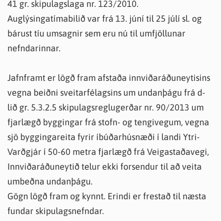
41 gr. skipulagslaga nr. 123/2010.
Auglýsingatímabilið var frá 13. júní til 25 júlí sl. og
bárust tíu umsagnir sem eru nú til umfjöllunar
nefndarinnar.
Jafnframt er lögð fram afstaða innviðaráðuneytisins
vegna beiðni sveitarfélagsins um undanþágu frá d-
lið gr. 5.3.2.5 skipulagsreglugerðar nr. 90/2013 um
fjarlægð byggingar frá stofn- og tengivegum, vegna
sjö byggingareita fyrir íbúðarhúsnæði í landi Ytri-
Varðgjár í 50-60 metra fjarlægð frá Veigastaðavegi,
Innviðaráðuneytið telur ekki forsendur til að veita
umbeðna undanþágu.
Gögn lögð fram og kynnt. Erindi er frestað til næsta
fundar skipulagsnefndar.