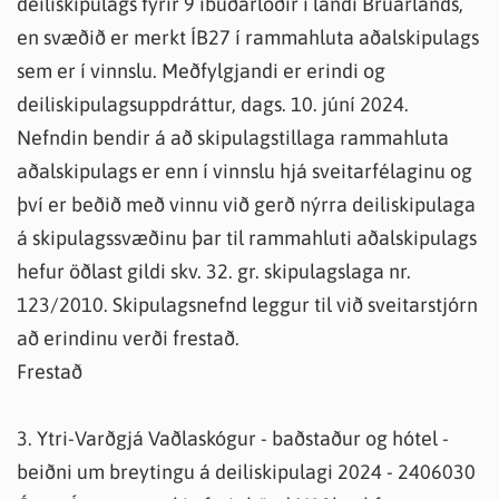
deiliskipulags fyrir 9 íbúðarlóðir í landi Brúarlands,
en svæðið er merkt ÍB27 í rammahluta aðalskipulags
sem er í vinnslu. Meðfylgjandi er erindi og
deiliskipulagsuppdráttur, dags. 10. júní 2024.
Nefndin bendir á að skipulagstillaga rammahluta
aðalskipulags er enn í vinnslu hjá sveitarfélaginu og
því er beðið með vinnu við gerð nýrra deiliskipulaga
á skipulagssvæðinu þar til rammahluti aðalskipulags
hefur öðlast gildi skv. 32. gr. skipulagslaga nr.
123/2010. Skipulagsnefnd leggur til við sveitarstjórn
að erindinu verði frestað.
Frestað
3. Ytri-Varðgjá Vaðlaskógur - baðstaður og hótel -
beiðni um breytingu á deiliskipulagi 2024 - 2406030