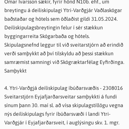
Ómar Ívarsson sækir, fyrir hönd N10b. ehf., um
breytingu á deiliskipulagi Ytri-Varðgjár Vaðlaskógar
baðstaðar og hótels sem öðlaðist gildi 31.05.2024.
Deiliskipulagsbreytingin felur í sér stækkun
byggingarreita Skógarbaða og hótels.
Skipulagsnefnd leggur til við sveitarstjórn að erindið
verði samþykkt að því tilskyldu að þessi stækkun
samræmist samningi við Skógræktarfélag Eyfirðinga.
Samþykkt
4. Ytri-Varðgjá deiliskipulag íbúðarsvæðis - 2308016
Sveitarstjórn Eyjafjarðarsveitar samþykkti á fundi
sínum þann 30. maí sl. að vísa skipulagstillögu vegna
nýs deiliskipulags fyrir íbúðarsvæði í landi Ytri-
Varðgjár í Eyjafjarðarsveit, í auglýsingu skv. 1. mgr.