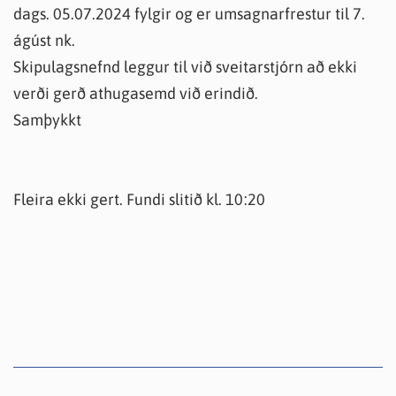
dags. 05.07.2024 fylgir og er umsagnarfrestur til 7.
ágúst nk.
Skipulagsnefnd leggur til við sveitarstjórn að ekki
verði gerð athugasemd við erindið.
Samþykkt
Fleira ekki gert. Fundi slitið kl. 10:20