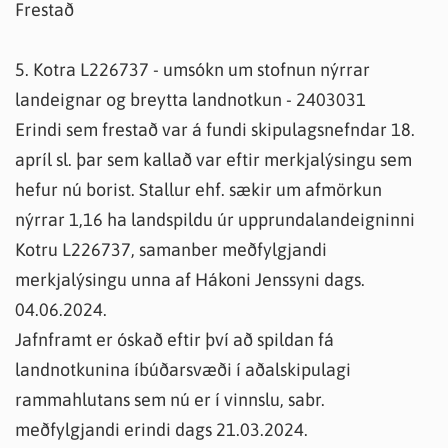
Frestað
5. Kotra L226737 - umsókn um stofnun nýrrar
landeignar og breytta landnotkun - 2403031
Erindi sem frestað var á fundi skipulagsnefndar 18.
apríl sl. þar sem kallað var eftir merkjalýsingu sem
hefur nú borist. Stallur ehf. sækir um afmörkun
nýrrar 1,16 ha landspildu úr upprundalandeigninni
Kotru L226737, samanber meðfylgjandi
merkjalýsingu unna af Hákoni Jenssyni dags.
04.06.2024.
Jafnframt er óskað eftir því að spildan fá
landnotkunina íbúðarsvæði í aðalskipulagi
rammahlutans sem nú er í vinnslu, sabr.
meðfylgjandi erindi dags 21.03.2024.