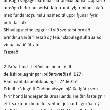
umsögn Vegagerðarinnar hafði ekki borist. Uppfærð
umsögn hefur nú borist. Jafnframt fylgir minnisblað
með fundarsögu málsins með til upprifjunar fyrir
nefndarfólk.
Skipulagsnefnd leggur til við sveitarstjórn að
erindinu verði frestað og felur skipulagsfulltrúa að
vinna málið áfram.
Frestað
2. Brúarland - beiðni um heimild til
deiliskipulagningar íbúðarsvæðis á ÍB27 í
Rammahluta aðalskipulags - 2406019
Erindi frá Ingólfi Guðmundssyni hjá Kollgátu sem
fyrir hönd landeigenda Brúarlands, Heiðin fasteignir
ehf. sækir um heimild sveitarstjórnar til gerðar nýs