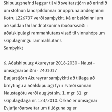
Skipulagsnefnd leggur til við sveitarstjórn að erindið
um stofnun landspildunnar úr upprunalandeigninni
Kotru L226737 verði samþykkt. Þá er beiðninni um
að spildan fái landnotkunina íbúðarsvæði í
aðalskipulagi rammahlutans vísað til vinnuhóps um
skipulagningu rammahlutans.
Samþykkt
6. Aðalskipulag Akureyrar 2018-2030 - Naust -
umsagnarbeiðni - 2401017
Bæjarstjórn Akureyrar samþykkti að tillaga að
breytingu á aðalskipulagi fyrir svæði sunnan
Naustagötu verði auglýst skv. 1. mgr. 31. gr.
skipulagslaga nr. 123/2010. Óskað er umsagnar
Eyjafjarðarsveitar um tillöguna og er