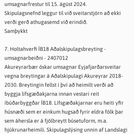
umsagnarfrestur til 15. ágúst 2024.
Skipulagsnefnd leggur til við sveitarstjórn að ekki
verði gerð athugasemd við erindið.
Samþykkt
7. Holtahverfi ÍB18 Aðalskipulagsbreyting -
umsagnarbeiðni - 2407012
Akureyrarbær óskar umsagnar Eyjafjarðarsveitar
vegna breytingar á Aðalskipulagi Akureyrar 2018-
2030. Breytingin fellst í því að heimilt verði að
byggja lífsgæðakjarna innan vestari reit
íbúðarbyggðar ÍB18. Lífsgæðakjarnar eru heiti yfir
húsnæði sem er einkum hugsað fyrir eldra fólk þar
sem áhersla er á fjölbreytt búsetuform, m.a.
hjúkrunarheimili. Skipulagslýsing unnin af Landslagi