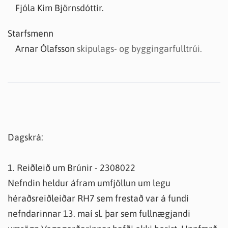
Fjóla Kim Björnsdóttir.
Starfsmenn
Arnar Ólafsson
skipulags- og byggingarfulltrúi.
Dagskrá:
1. Reiðleið um Brúnir - 2308022
Nefndin heldur áfram umfjöllun um legu
héraðsreiðleiðar RH7 sem frestað var á fundi
nefndarinnar 13. maí sl. þar sem fullnægjandi