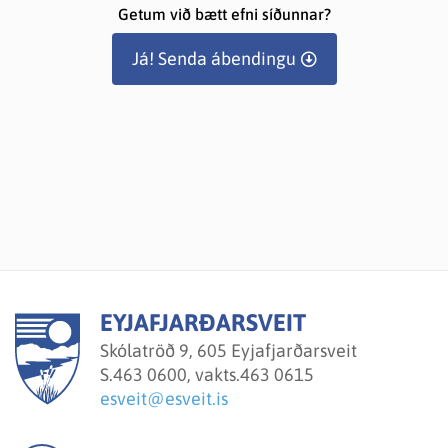
Getum við bætt efni síðunnar?
Já! Senda ábendingu
EYJAFJARÐARSVEIT
Skólatröð 9, 605 Eyjafjarðarsveit
S.
463 0600, vakts.463 0615
esveit@esveit.is