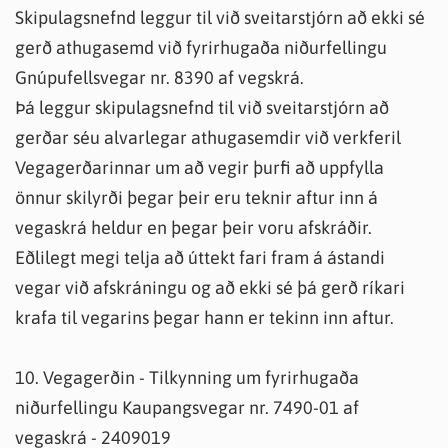
Skipulagsnefnd leggur til við sveitarstjórn að ekki sé
gerð athugasemd við fyrirhugaða niðurfellingu
Gnúpufellsvegar nr. 8390 af vegskrá.
Þá leggur skipulagsnefnd til við sveitarstjórn að
gerðar séu alvarlegar athugasemdir við verkferil
Vegagerðarinnar um að vegir þurfi að uppfylla
önnur skilyrði þegar þeir eru teknir aftur inn á
vegaskrá heldur en þegar þeir voru afskráðir.
Eðlilegt megi telja að úttekt fari fram á ástandi
vegar við afskráningu og að ekki sé þá gerð ríkari
krafa til vegarins þegar hann er tekinn inn aftur.
10. Vegagerðin - Tilkynning um fyrirhugaða
niðurfellingu Kaupangsvegar nr. 7490-01 af
vegaskrá - 2409019