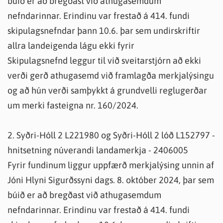
búið er að bregðast við athugasemdum
nefndarinnar. Erindinu var frestað á 414. fundi
skipulagsnefndar þann 10.6. þar sem undirskriftir
allra landeigenda lágu ekki fyrir
Skipulagsnefnd leggur til við sveitarstjórn að ekki
verði gerð athugasemd við framlagða merkjalýsingu
og að hún verði samþykkt á grundvelli reglugerðar
um merki fasteigna nr. 160/2024.
2. Syðri-Hóll 2 L221980 og Syðri-Hóll 2 lóð L152797 -
hnitsetning núverandi landamerkja - 2406005
Fyrir fundinum liggur uppfærð merkjalýsing unnin af
Jóni Hlyni Sigurðssyni dags. 8. október 2024, þar sem
búið er að bregðast við athugasemdum
nefndarinnar. Erindinu var frestað á 414. fundi