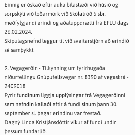
Einnig er óskað eftir auka bílastæði við húsið og
sorpskýli við lóðarmörk við Skólatröð 6 sbr.
meðfylgjandi erindi og aðaluppdrætti frá EFLU dags
26.02.2024.
Skipulagsnefnd leggur til við sveitarstjórn að erindið
sé samþykkt.
9. Vegagerðin - Tilkynning um fyrirhugaða
niðurfellingu Gnúpufellsvegar nr. 8390 af vegaskrá -
2409018
Fyrir fundinum liggja upplýsingar frá Vegagerðinni
sem nefndin kallaði eftir á fundi sínum þann 30.
september sl. þegar erindinu var frestað.
Dagný Linda Kristjánsdóttir víkur af fundi undir
þessum fundarlið.