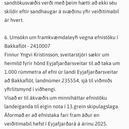
sandtökusvæðis verði með þeim hætti að ekki séu
skildir eftir sandhaugar á svæðinu yfir veiðitímabil
ár hvert.
6. Umsókn um framkvæmdaleyfi vegna efnistöku í
Bakkaflöt - 2410007
Finnur Yngvi Kristinsson, sveitarstjóri sækir um
heimild fyrir hönd Eyjafjarðarsveitar til að taka um
1.000 rúmmetra af efni úr landi Eyjafjarðarsveitar
að Bakkaflöt, landnúmer 235554, sjá til viðmiðs
yfirlitsmynd í viðhengi.
Vísað er til ákvæðis um minniháttar efnistöku
landeiganda til eigin nota í 13.grein skipulagslaga.
Áformað er að efnistaka fari fram áður en
veiðitímabil hefst í Eyjafjarðará á árinu 2025.