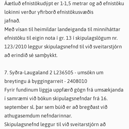
Áætluð efnistökudýpt er 1-1,5 metrar og að efnistöku
lokinni verður yfirborð efnistökusvæðis
jafnað.
Með vísan til heimildar landeiganda til minniháttar
efnistöku til eigin nota í gr. 13 í skipulagslögum nr.
123/2010 leggur skipulagsnefnd til við sveitarstjórn
að erindið sé samþykkt.
7. Syðra-Laugaland 2 L236505 - umsókn um
breytingu á byggingarreit - 2408010
Fyrir fundinum liggja uppfærð gögn frá umsækjanda
í samræmi við bókun skipulagsnefndar frá 16.
september sl. þar sem búið er að bregðast við
athugasemdum nefndarinnar.
Skipulagsnefnd leggur til við sveitarstjórn að