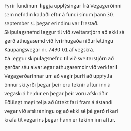
Fyrir fundinum liggja upplýsingar frá Vegagerðinni
sem nefndin kallaði eftir á fundi sínum þann 30.
september sl. þegar erindinu var frestað.
Skipulagsnefnd leggur til við sveitarstjórn að ekki sé
gerð athugasemd við fyrirhugaða niðurfellingu
Kaupangsvegar nr. 7490-01 af vegskrá.
Þá leggur skipulagsnefnd til við sveitarstjórn að
gerðar séu alvarlegar athugasemdir við verkferil
Vegagerðarinnar um að vegir þurfi að uppfylla
önnur skilyrði þegar þeir eru teknir aftur inn á
vegaskrá heldur en þegar þeir voru afskráðir.
Eðlilegt megi telja að úttekt fari fram á ástandi
vegar við afskráningu og að ekki sé þá gerð ríkari
krafa til vegarins þegar hann er tekinn inn aftur.