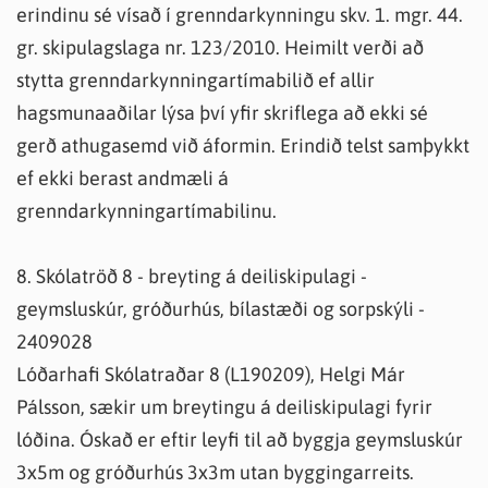
erindinu sé vísað í grenndarkynningu skv. 1. mgr. 44.
gr. skipulagslaga nr. 123/2010. Heimilt verði að
stytta grenndarkynningartímabilið ef allir
hagsmunaaðilar lýsa því yfir skriflega að ekki sé
gerð athugasemd við áformin. Erindið telst samþykkt
ef ekki berast andmæli á
grenndarkynningartímabilinu.
8. Skólatröð 8 - breyting á deiliskipulagi -
geymsluskúr, gróðurhús, bílastæði og sorpskýli -
2409028
Lóðarhafi Skólatraðar 8 (L190209), Helgi Már
Pálsson, sækir um breytingu á deiliskipulagi fyrir
lóðina. Óskað er eftir leyfi til að byggja geymsluskúr
3x5m og gróðurhús 3x3m utan byggingarreits.