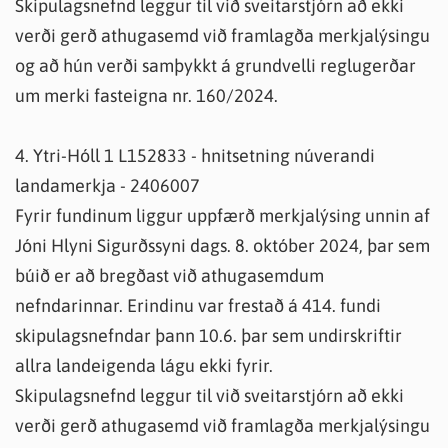
Skipulagsnefnd leggur til við sveitarstjórn að ekki
verði gerð athugasemd við framlagða merkjalýsingu
og að hún verði samþykkt á grundvelli reglugerðar
um merki fasteigna nr. 160/2024.
4. Ytri-Hóll 1 L152833 - hnitsetning núverandi
landamerkja - 2406007
Fyrir fundinum liggur uppfærð merkjalýsing unnin af
Jóni Hlyni Sigurðssyni dags. 8. október 2024, þar sem
búið er að bregðast við athugasemdum
nefndarinnar. Erindinu var frestað á 414. fundi
skipulagsnefndar þann 10.6. þar sem undirskriftir
allra landeigenda lágu ekki fyrir.
Skipulagsnefnd leggur til við sveitarstjórn að ekki
verði gerð athugasemd við framlagða merkjalýsingu