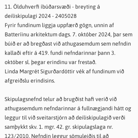
11. Ölduhverfi íbúðarsvæði - breyting á
deiliskipulagi 2024 - 2405028
Fyrir fundinum liggja uppfærð gögn, unnin af
Batteríinu arkitektum dags. 7. október 2024, þar sem
búið er að bregðast við athugasemdum sem nefndin
kallaði eftir á 419. fundi nefndarinnar þann 3.
október sl. þegar erindinu var frestað.
Linda Margrét Sigurðardóttir vék af fundinum við
afgreiðslu erindisins.
Skipulagsnefnd telur að brugðist hafi verið við
athugasemdum nefndarinnar á fullnægjandi hátt og
leggur til við sveitarstjórn að deiliskipulagið verði
samþykkt skv. 1. mgr. 42. gr. skipulagslaga nr.
123/2010. Nefndin leggur sömuleiðis til að