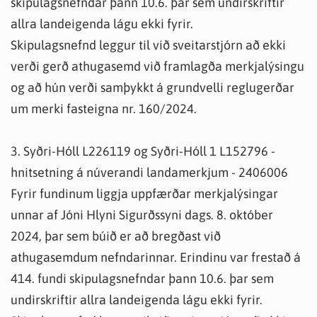
skipulagsnefndar þann 10.6. þar sem undirskriftir
allra landeigenda lágu ekki fyrir.
Skipulagsnefnd leggur til við sveitarstjórn að ekki
verði gerð athugasemd við framlagða merkjalýsingu
og að hún verði samþykkt á grundvelli reglugerðar
um merki fasteigna nr. 160/2024.
3. Syðri-Hóll L226119 og Syðri-Hóll 1 L152796 -
hnitsetning á núverandi landamerkjum - 2406006
Fyrir fundinum liggja uppfærðar merkjalýsingar
unnar af Jóni Hlyni Sigurðssyni dags. 8. október
2024, þar sem búið er að bregðast við
athugasemdum nefndarinnar. Erindinu var frestað á
414. fundi skipulagsnefndar þann 10.6. þar sem
undirskriftir allra landeigenda lágu ekki fyrir.