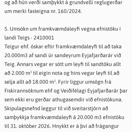
og að hún verði samþykkt á grundvelli reglugerðar
um merki fasteigna nr. 160/2024.
5. Umsókn um framkvæmdaleyfi vegna efnistöku í
landi Teigs - 2410001
Teigur ehf. óskar eftir framkvæmdaleyfi til að taka
20.000m3 af sandi úr sandeyrum Eyjafjarðarár við
Teig. Annars vegar er sótt um leyfi til sandtöku allt
að 2.000 m³ til eigin nota og hins vegar leyfi til að
selja allt að 18.000 m³. Fyrir liggur umsögn frá
Fiskirannsóknum ehf og Veiðifélagi Eyjafjarðarár þar
sem ekki eru gerðar athugasemdir við efnistökuna.
Skipulagsnefnd leggur til við sveitarstjórn að
samþykkja framkvæmdaleyfi á 20.000 m3 efnistöku
til 31. október 2026. Hnykkt er á því að frágangur