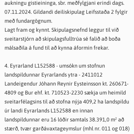
aukningu gistieininga, sbr. meðfylgjani erindi dags.
07.11.2024. Gildandi deiliskipulag Leifsstaða 2 fylgir
með fundargögnum.
Lagt fram og kynnt. Skipulagsnefnd leggur til við
sveitarstjórn að skipulagsfulltrúa sé falið að boða
málsaðila á fund til að kynna áformin frekar.
4. Eyrarland L152588 - umsókn um stofnun
landspildunnar Eyrarlands ytra - 2411012
Landeigendur Jóhann Reynir Eysteinsson kt. 260671-
4809 og Bur ehf. kt. 710523-2230 sækja um heimild
sveitarfélagsins til að stofna nýja 409,2 ha landspildu
úr landi Eyrarlands L152588 en innan
landspildunnar eru 16 lóðir samtals 38.391,0 m² að
stærð, tvær garðávaxtageymslur (mhl nr. 011 og 018)