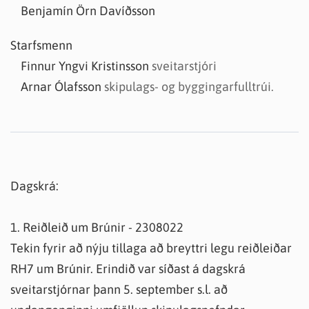
Benjamín Örn Davíðsson
Starfsmenn
Finnur Yngvi Kristinsson
sveitarstjóri
Arnar Ólafsson
skipulags- og byggingarfulltrúi.
Dagskrá:
1. Reiðleið um Brúnir - 2308022
Tekin fyrir að nýju tillaga að breyttri legu reiðleiðar
RH7 um Brúnir. Erindið var síðast á dagskrá
sveitarstjórnar þann 5. september s.l. að