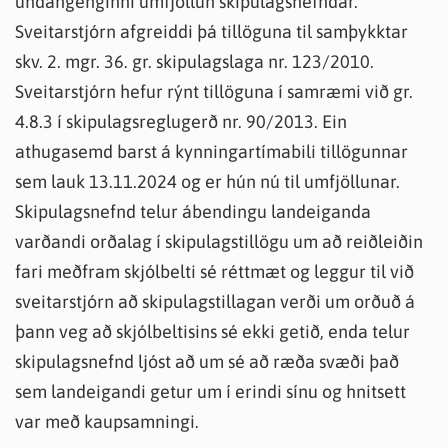
undangenginni umfjöllun skipulagsnefndar.
Sveitarstjórn afgreiddi þá tillöguna til samþykktar
skv. 2. mgr. 36. gr. skipulagslaga nr. 123/2010.
Sveitarstjórn hefur rýnt tillöguna í samræmi við gr.
4.8.3 í skipulagsreglugerð nr. 90/2013. Ein
athugasemd barst á kynningartímabili tillögunnar
sem lauk 13.11.2024 og er hún nú til umfjöllunar.
Skipulagsnefnd telur ábendingu landeiganda
varðandi orðalag í skipulagstillögu um að reiðleiðin
fari meðfram skjólbelti sé réttmæt og leggur til við
sveitarstjórn að skipulagstillagan verði um orðuð á
þann veg að skjólbeltisins sé ekki getið, enda telur
skipulagsnefnd ljóst að um sé að ræða svæði það
sem landeigandi getur um í erindi sínu og hnitsett
var með kaupsamningi.