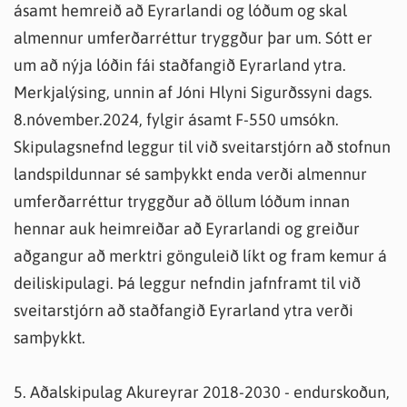
ásamt hemreið að Eyrarlandi og lóðum og skal
almennur umferðarréttur tryggður þar um. Sótt er
um að nýja lóðin fái staðfangið Eyrarland ytra.
Merkjalýsing, unnin af Jóni Hlyni Sigurðssyni dags.
8.nóvember.2024, fylgir ásamt F-550 umsókn.
Skipulagsnefnd leggur til við sveitarstjórn að stofnun
landspildunnar sé samþykkt enda verði almennur
umferðarréttur tryggður að öllum lóðum innan
hennar auk heimreiðar að Eyrarlandi og greiður
aðgangur að merktri gönguleið líkt og fram kemur á
deiliskipulagi. Þá leggur nefndin jafnframt til við
sveitarstjórn að staðfangið Eyrarland ytra verði
samþykkt.
5. Aðalskipulag Akureyrar 2018-2030 - endurskoðun,