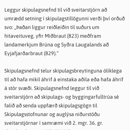
Leggur skipulagsnefnd til við sveitarstjórn að
umrædd setning í skipulagstillögunni verði því orðuð
svo: „Þaðan liggur reiðleiðin til suðurs um
hitaveituveg, yfir Miðbraut (823) meðfram
landamerkjum Brúna og Syðra Laugalands að
Eyjafjarðarbraut (829).“
Skipulagsnefnd telur skipulagsbreytinguna ólíklega
til að hafa mikil áhrif á einstaka aðila eða hafa áhrif
á stór svæði. Skipulagsnefnd leggur til við
sveitarstjórn að skipulags- og byggingarfulltrúa sé
falið að senda uppfærð skipulagsgögn til
Skipulagsstofnunar og auglýsa niðurstöðu
sveitarstjórnar í samræmi við 2. mgr. 36. gr.