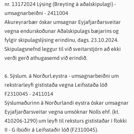
nr. 13172024 Lýsing (Breyting á aðalskipulagi) -
umsagnarbeiðni - 2411004
Akureyrarbær óskar umsagnar Eyjafjarðarsveitar
vegna endurskoðunar Aðalskipulags bæjarins og
fylgir skipulagslýsing erindinu, dags. 23.10.2024.
Skipulagsnefnd leggur til við sveitarstjórn að ekki
verði gerð athugasemd við erindið.
6. Sýslum. á Norðurl.eystra - umsagnarbeiðni um
rekstrarleyfi gististaða vegna Leifsstaða lóð
F2310045 - 2411014
Sýslumaðurinn á Norðurlandi eystra óskar umsagnar
Eyjafjarðarsveitar vegna umsóknar Nolls ehf. (kt.
410206-1290) um leyfi til reksturs gististaðar í flokki
II - G íbúðir á Leifsstaðir lóð (F2310045).