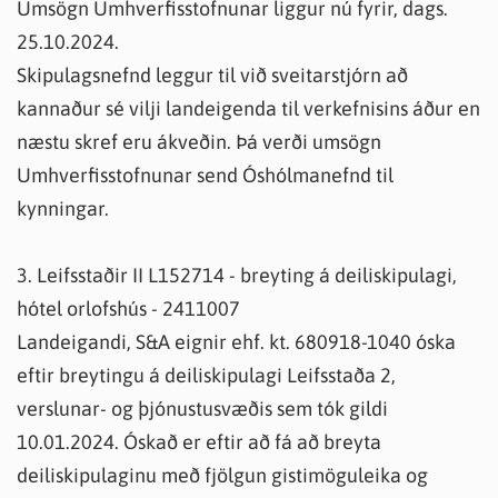
Umsögn Umhverfisstofnunar liggur nú fyrir, dags.
25.10.2024.
Skipulagsnefnd leggur til við sveitarstjórn að
kannaður sé vilji landeigenda til verkefnisins áður en
næstu skref eru ákveðin. Þá verði umsögn
Umhverfisstofnunar send Óshólmanefnd til
kynningar.
3. Leifsstaðir II L152714 - breyting á deiliskipulagi,
hótel orlofshús - 2411007
Landeigandi, S&A eignir ehf. kt. 680918-1040 óska
eftir breytingu á deiliskipulagi Leifsstaða 2,
verslunar- og þjónustusvæðis sem tók gildi
10.01.2024. Óskað er eftir að fá að breyta
deiliskipulaginu með fjölgun gistimöguleika og