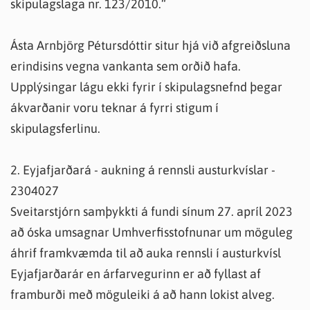
skipulagslaga nr. 123/2010.“
Ásta Arnbjörg Pétursdóttir situr hjá við afgreiðsluna
erindisins vegna vankanta sem orðið hafa.
Upplýsingar lágu ekki fyrir í skipulagsnefnd þegar
ákvarðanir voru teknar á fyrri stigum í
skipulagsferlinu.
2. Eyjafjarðará - aukning á rennsli austurkvíslar -
2304027
Sveitarstjórn samþykkti á fundi sínum 27. apríl 2023
að óska umsagnar Umhverfisstofnunar um möguleg
áhrif framkvæmda til að auka rennsli í austurkvísl
Eyjafjarðarár en árfarvegurinn er að fyllast af
framburði með möguleiki á að hann lokist alveg.