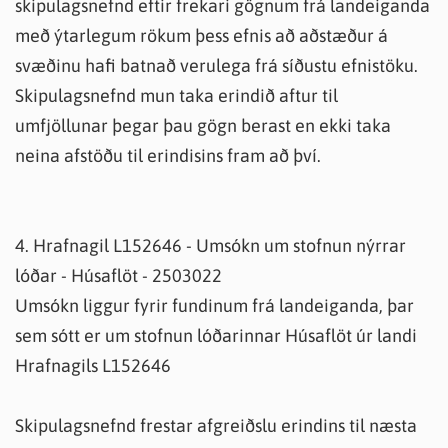
skipulagsnefnd eftir frekari gögnum frá landeiganda
með ýtarlegum rökum þess efnis að aðstæður á
svæðinu hafi batnað verulega frá síðustu efnistöku.
Skipulagsnefnd mun taka erindið aftur til
umfjöllunar þegar þau gögn berast en ekki taka
neina afstöðu til erindisins fram að því.
4. Hrafnagil L152646 - Umsókn um stofnun nýrrar
lóðar - Húsaflöt - 2503022
Umsókn liggur fyrir fundinum frá landeiganda, þar
sem sótt er um stofnun lóðarinnar Húsaflöt úr landi
Hrafnagils L152646
Skipulagsnefnd frestar afgreiðslu erindins til næsta