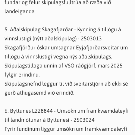
fundar og felur skipulagsfulltrúa að ræða við
landeiganda.
5. Aðalskipulag Skagafjarðar - Kynning á tillögu á
vinnslustigi (nýtt aðalskipulag) - 2503013
Skagafjörður óskar umsagnar Eyjafjarðarsveitar um
tillögu á vinnslustigi vegna nýs aðalskipulags.
Skipulagstillaga unnin af VSÓ ráðgjörf, mars 2025
fylgir erindinu.
Skipulagsnefnd leggur til við sveitarstjórn að ekki sé
gerð athugasemd við erindið.
6. Byttunes L228844 - Umsókn um framkvæmdaleyfi
til landmótunar á Byttunesi - 2503024
Fyrir fundinum liggur umsókn um framkvæmdaleyfi