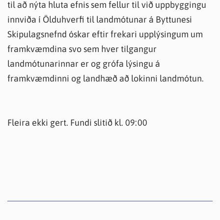
til að nýta hluta efnis sem fellur til við uppbyggingu
innviða í Ölduhverfi til landmótunar á Byttunesi
Skipulagsnefnd óskar eftir frekari upplýsingum um
framkvæmdina svo sem hver tilgangur
landmótunarinnar er og grófa lýsingu á
framkvæmdinni og landhæð að lokinni landmótun.
Fleira ekki gert. Fundi slitið kl. 09:00