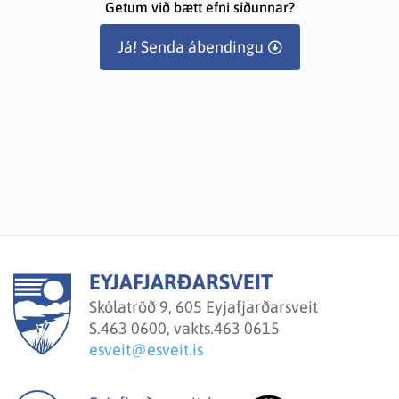
Getum við bætt efni síðunnar?
Já! Senda ábendingu
EYJAFJARÐARSVEIT
Skólatröð 9, 605 Eyjafjarðarsveit
S.
463 0600, vakts.463 0615
esveit@esveit.is