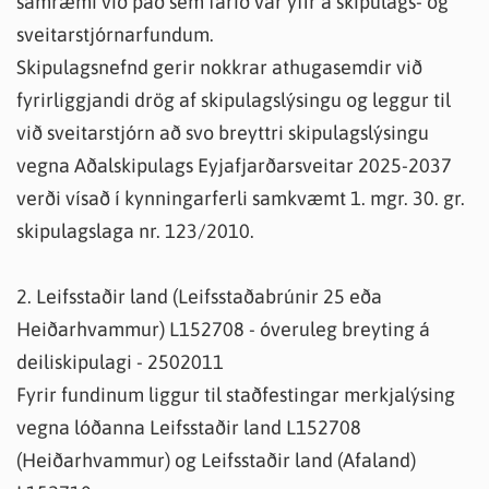
samræmi við það sem farið var yfir á skipulags- og
sveitarstjórnarfundum.
Skipulagsnefnd gerir nokkrar athugasemdir við
fyrirliggjandi drög af skipulagslýsingu og leggur til
við sveitarstjórn að svo breyttri skipulagslýsingu
vegna Aðalskipulags Eyjafjarðarsveitar 2025-2037
verði vísað í kynningarferli samkvæmt 1. mgr. 30. gr.
skipulagslaga nr. 123/2010.
2. Leifsstaðir land (Leifsstaðabrúnir 25 eða
Heiðarhvammur) L152708 - óveruleg breyting á
deiliskipulagi - 2502011
Fyrir fundinum liggur til staðfestingar merkjalýsing
vegna lóðanna Leifsstaðir land L152708
(Heiðarhvammur) og Leifsstaðir land (Afaland)