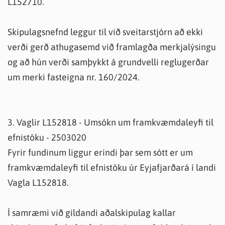
L152710.
Skipulagsnefnd leggur til við sveitarstjórn að ekki
verði gerð athugasemd við framlagða merkjalýsingu
og að hún verði samþykkt á grundvelli reglugerðar
um merki fasteigna nr. 160/2024.
3. Vaglir L152818 - Umsókn um framkvæmdaleyfi til
efnistöku - 2503020
Fyrir fundinum liggur erindi þar sem sótt er um
framkvæmdaleyfi til efnistöku úr Eyjafjarðará í landi
Vagla L152818.
Í samræmi við gildandi aðalskipulag kallar