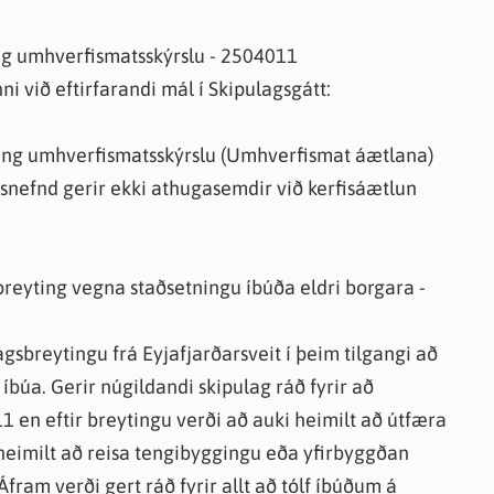
ng umhverfismatsskýrslu - 2504011
i við eftirfarandi mál í Skipulagsgátt:
ing umhverfismatsskýrslu (Umhverfismat áætlana)
gsnefnd gerir ekki athugasemdir við kerfisáætlun
 breyting vegna staðsetningu íbúða eldri borgara -
agsbreytingu frá Eyjafjarðarsveit í þeim tilgangi að
 íbúa. Gerir núgildandi skipulag ráð fyrir að
11 en eftir breytingu verði að auki heimilt að útfæra
heimilt að reisa tengibyggingu eða yfirbyggðan
fram verði gert ráð fyrir allt að tólf íbúðum á