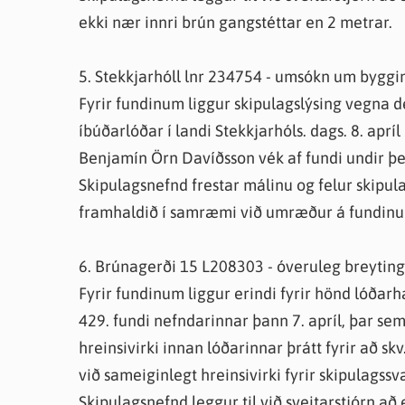
ekki nær innri brún gangstéttar en 2 metrar.
5. Stekkjarhóll lnr 234754 - umsókn um byggi
Fyrir fundinum liggur skipulagslýsing vegna d
íbúðarlóðar í landi Stekkjarhóls. dags. 8. apríl
Benjamín Örn Davíðsson vék af fundi undir þe
Skipulagsnefnd frestar málinu og felur skipu
framhaldið í samræmi við umræður á fundin
6. Brúnagerði 15 L208303 - óveruleg breyting á
Fyrir fundinum liggur erindi fyrir hönd lóðar
429. fundi nefndarinnar þann 7. apríl, þar sem 
hreinsivirki innan lóðarinnar þrátt fyrir að sk
við sameiginlegt hreinsivirki fyrir skipulagssv
Skipulagsnefnd leggur til við sveitarstjórn a