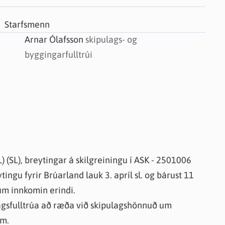
knir
 útgefið efni
Starfsmenn
Arnar Ólafsson
skipulags- og
byggingarfulltrúi
) (SL), breytingar á skilgreiningu í ASK - 2501006
ingu fyrir Brúarland lauk 3. apríl sl. og bárust 11
 um innkomin erindi.
lagsfulltrúa að ræða við skipulagshönnuð um
um.