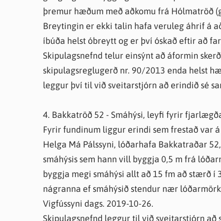
þremur hæðum með aðkomu frá Hólmatröð (göt
Breytingin er ekki talin hafa veruleg áhrif á
íbúða helst óbreytt og er því óskað eftir að 
Skipulagsnefnd telur einsýnt að áformin skerði
skipulagsreglugerð nr. 90/2013 enda helst hæ
leggur því til við sveitarstjórn að erindið sé 
4. Bakkatröð 52 - Smáhýsi, leyfi fyrir fjarl
Fyrir fundinum liggur erindi sem frestað var á
Helga Má Pálssyni, lóðarhafa Bakkatraðar 52
smáhýsis sem hann vill byggja 0,5 m frá lóðarm
byggja megi smáhýsi allt að 15 fm að stærð í
nágranna ef smáhýsið stendur nær lóðarmörkum
Vigfússyni dags. 2019-10-26.
Skipulagsnefnd leggur til við sveitarstjórn að