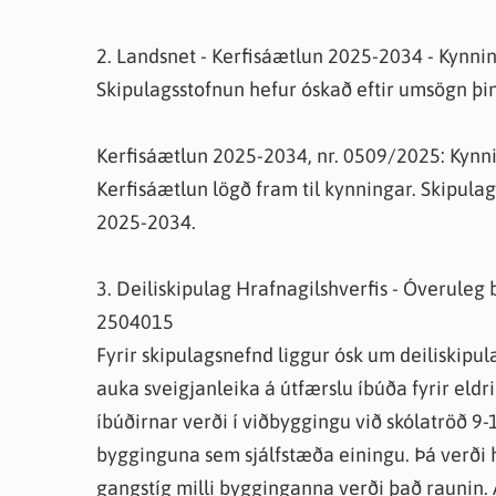
2. Landsnet - Kerfisáætlun 2025-2034 - Kynni
Skipulagsstofnun hefur óskað eftir umsögn þinn
Kerfisáætlun 2025-2034, nr. 0509/2025: Kynn
Kerfisáætlun lögð fram til kynningar. Skipula
2025-2034.
3. Deiliskipulag Hrafnagilshverfis - Óveruleg
2504015
Fyrir skipulagsnefnd liggur ósk um deiliskipul
auka sveigjanleika á útfærslu íbúða fyrir eldri
íbúðirnar verði í viðbyggingu við skólatröð 9-
bygginguna sem sjálfstæða einingu. Þá verði 
gangstíg milli bygginganna verði það raunin. Á