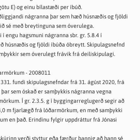
u E) og einu bílastæði per íbúð.
 aðliggjandi nágranna þar sem hæð húsnæðis og fjöldi
farið sé með breytinguna sem óverulega.
 í engu hagsmuni nágranna sbr. gr. 5.8.4 í
ð húsnæðis og fjöldi íbúða óbreytt. Skipulagsnefnd
samþykkir sem óverulegt frávik frá deiliskipulagi.
ægðarmörkum - 2008011
 331. fundi skipulagsnefndar frá 31. ágúst 2020, frá
, þar sem óskað er samþykkis nágranna vegna
örkum. Í gr. 2.3.5. g í byggingarreglugerð segir að
 3,0 m fjarlægð frá lóðarmörkum, en með samþykki
 en það. Erindinu fylgir uppdráttur frá Jónasi
 skúrinn verði styttur eða færður þannig að hann sé