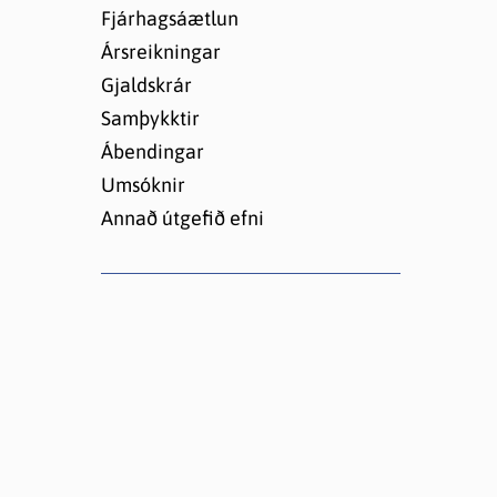
Lóðir í Hrafnagilshverfi
Fjárhagsáætlun
Ársreikningar
Gjaldskrár
Samþykktir
Ábendingar
Umsóknir
Annað útgefið efni