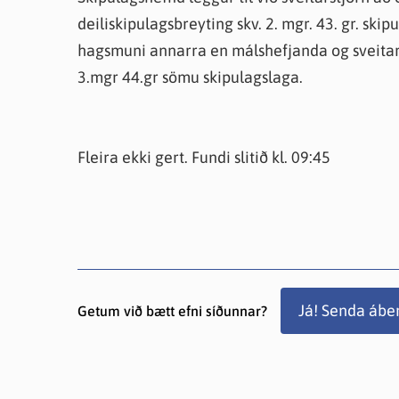
deiliskipulagsbreyting skv. 2. mgr. 43. gr. ski
hagsmuni annarra en málshefjanda og sveitarfé
3.mgr 44.gr sömu skipulagslaga.
Fleira ekki gert. Fundi slitið kl. 09:45
Já! Senda ábe
Getum við bætt efni síðunnar?