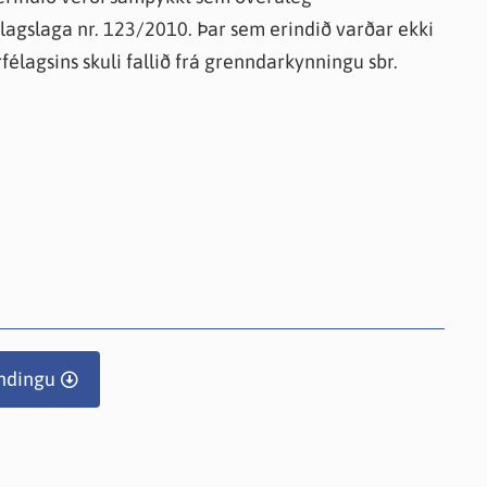
pulagslaga nr. 123/2010. Þar sem erindið varðar ekki
lagsins skuli fallið frá grenndarkynningu sbr.
ndingu