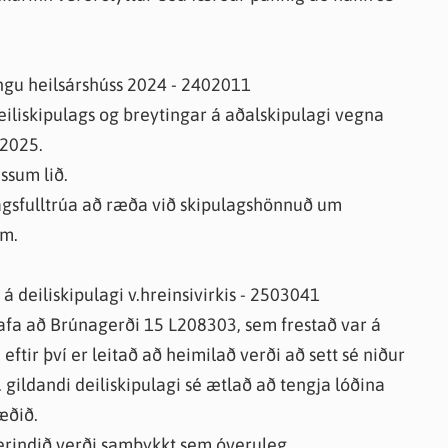
ngu heilsárshúss 2024 - 2402011
eiliskipulags og breytingar á aðalskipulagi vegna
 2025.
ssum lið.
lagsfulltrúa að ræða við skipulagshönnuð um
um.
 deiliskipulagi v.hreinsivirkis - 2503041
hafa að Brúnagerði 15 L208303, sem frestað var á
eftir því er leitað að heimilað verði að sett sé niður
v. gildandi deiliskipulagi sé ætlað að tengja lóðina
æðið.
ð erindið verði samþykkt sem óveruleg