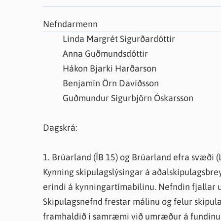
Farsæld barna
Íþrótta- og tómstundastyrkur
Umsó
Nefndarmenn
Annað
Linda Margrét Sigurðardóttir
Anna Guðmundsdóttir
Hákon Bjarki Harðarson
Benjamín Örn Davíðsson
Guðmundur Sigurbjörn Óskarsson
Dagskrá:
1. Brúarland (ÍB 15) og Brúarland efra svæði (L
Kynning skipulagslýsingar á aðalskipulagsbreyt
erindi á kynningartímabilinu. Nefndin fjallar
Skipulagsnefnd frestar málinu og felur skipu
framhaldið í samræmi við umræður á fundin