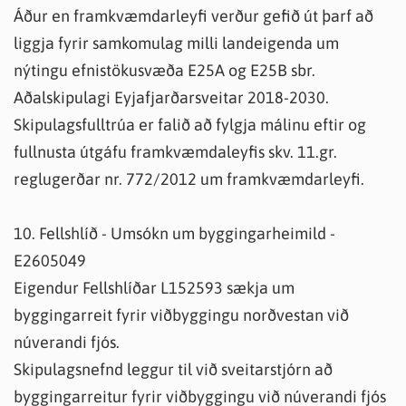
Áður en framkvæmdarleyfi verður gefið út þarf að
liggja fyrir samkomulag milli landeigenda um
nýtingu efnistökusvæða E25A og E25B sbr.
Aðalskipulagi Eyjafjarðarsveitar 2018-2030.
Skipulagsfulltrúa er falið að fylgja málinu eftir og
fullnusta útgáfu framkvæmdaleyfis skv. 11.gr.
reglugerðar nr. 772/2012 um framkvæmdarleyfi.
10. Fellshlíð - Umsókn um byggingarheimild -
E2605049
Eigendur Fellshlíðar L152593 sækja um
byggingarreit fyrir viðbyggingu norðvestan við
núverandi fjós.
Skipulagsnefnd leggur til við sveitarstjórn að
byggingarreitur fyrir viðbyggingu við núverandi fjós