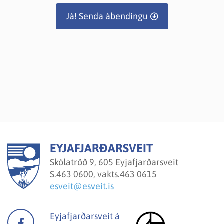
Já! Senda ábendingu
EYJAFJARÐARSVEIT
Skólatröð 9, 605 Eyjafjarðarsveit
S.
463 0600, vakts.463 0615
esveit@esveit.is
Eyjafjarðarsveit á