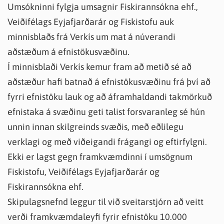
Umsókninni fylgja umsagnir Fiskirannsókna ehf.,
Veiðifélags Eyjafjarðarár og Fiskistofu auk
minnisblaðs frá Verkís um mat á núverandi
aðstæðum á efnistökusvæðinu.
Í minnisblaði Verkís kemur fram að metið sé að
aðstæður hafi batnað á efnistökusvæðinu frá því að
fyrri efnistöku lauk og að áframhaldandi takmörkuð
efnistaka á svæðinu geti talist forsvaranleg sé hún
unnin innan skilgreinds svæðis, með eðlilegu
verklagi og með viðeigandi frágangi og eftirfylgni.
Ekki er lagst gegn framkvæmdinni í umsögnum
Fiskistofu, Veiðifélags Eyjafjarðarár og
Fiskirannsókna ehf.
Skipulagsnefnd leggur til við sveitarstjórn að veitt
verði framkvæmdaleyfi fyrir efnistöku 10.000