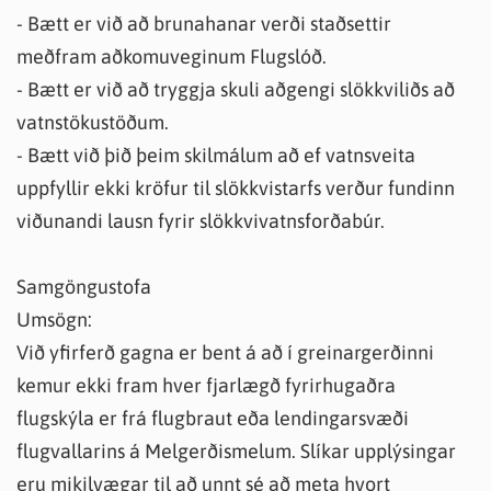
- Bætt er við að brunahanar verði staðsettir
meðfram aðkomuveginum Flugslóð.
- Bætt er við að tryggja skuli aðgengi slökkviliðs að
vatnstökustöðum.
- Bætt við þið þeim skilmálum að ef vatnsveita
uppfyllir ekki kröfur til slökkvistarfs verður fundinn
viðunandi lausn fyrir slökkvivatnsforðabúr.
Samgöngustofa
Umsögn:
Við yfirferð gagna er bent á að í greinargerðinni
kemur ekki fram hver fjarlægð fyrirhugaðra
flugskýla er frá flugbraut eða lendingarsvæði
flugvallarins á Melgerðismelum. Slíkar upplýsingar
eru mikilvægar til að unnt sé að meta hvort