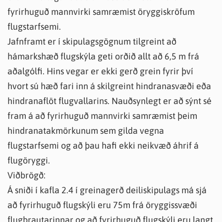
fyrirhuguð mannvirki samræmist öryggiskröfum
flugstarfsemi.
Jafnframt er í skipulagsgögnum tilgreint að
hámarkshæð flugskýla geti orðið allt að 6,5 m frá
aðalgólfi. Hins vegar er ekki gerð grein fyrir því
hvort sú hæð fari inn á skilgreint hindranasvæði eða
hindranaflöt flugvallarins. Nauðsynlegt er að sýnt sé
fram á að fyrirhuguð mannvirki samræmist þeim
hindranatakmörkunum sem gilda vegna
flugstarfsemi og að þau hafi ekki neikvæð áhrif á
flugöryggi.
Viðbrögð:
Á sniði í kafla 2.4 í greinagerð deiliskipulags má sjá
að fyrirhuguð flugskýli eru 75m frá öryggissvæði
flugbrautarinnar og að fyrirhuguð flugskýli eru langt