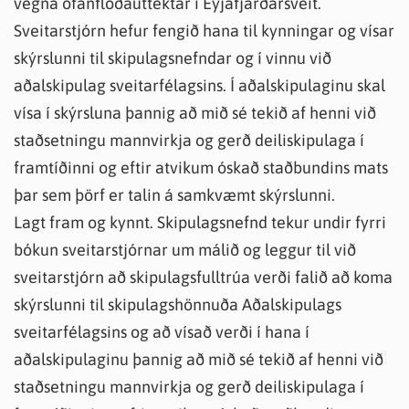
vegna ofanflóðaúttektar í Eyjafjarðarsveit.
Sveitarstjórn hefur fengið hana til kynningar og vísar
skýrslunni til skipulagsnefndar og í vinnu við
aðalskipulag sveitarfélagsins. Í aðalskipulaginu skal
vísa í skýrsluna þannig að mið sé tekið af henni við
staðsetningu mannvirkja og gerð deiliskipulaga í
framtíðinni og eftir atvikum óskað staðbundins mats
þar sem þörf er talin á samkvæmt skýrslunni.
Lagt fram og kynnt. Skipulagsnefnd tekur undir fyrri
bókun sveitarstjórnar um málið og leggur til við
sveitarstjórn að skipulagsfulltrúa verði falið að koma
skýrslunni til skipulagshönnuða Aðalskipulags
sveitarfélagsins og að vísað verði í hana í
aðalskipulaginu þannig að mið sé tekið af henni við
staðsetningu mannvirkja og gerð deiliskipulaga í