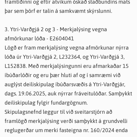
framtíðinni og eftir atvikum óskað staðbundins mats
þar sem þörf er talin á samkvæmt skýrslunni.
3. Ytri-Varðgjá 2 og 3 - Merkjalýsing vegna
afmörkunar lóða - E2604041
Lögð er fram merkjalýsing vegna afmörkunar nýrra
lóða úr Ytri-Varðgjá 2, L232364, og Ytri-Varðgjá 3,
L152838. Með merkjalýsingunni eru afmarkaðar 15
íbúðarlóðir og eru þær hluti af og í samræmi við
auglýst deiliskipulag íbúðarsvæðis á Ytri-Varðgjár,
dags. 19.06.2025, auk nýrrar fráveitulóðar. Samþykkt
deiliskipulag fylgir fundargögnum.
Skipulagsnefnd leggur til við sveitarstjórn að
framlögð merkjalýsing verði samþykkt á grundvelli
reglugerðar um merki fasteigna nr. 160/2024 enda