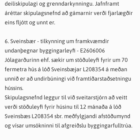
deiliskipulagi og grenndarkynningu. Jafnframt
áréttar skipulagsnefnd að gámarnir verði fjarlægðir
eins fljótt og unnt er.
6. Sveinsbær - tilkynning um framkvæmdir
undanþegnar byggingarleyfi - E2606006
Jólagarðurinn ehf. sækir um stöðuleyfi fyrir um 70
fermetra hús á lóð Sveinsbæjar L208354 á meðan
unnið er að undirbúningi við framtíðarstaðsetningu
hússins.
Skipulagsnefnd leggur til við sveitarstjórn að veitt
verði stöðuleyfi fyrir húsinu til 12 mánaða á lóð
Sveinsbæs L208354 sbr. meðfylgjandi afstöðumynd
og vísar umsókninni til afgreiðslu byggingarfulltrúa.