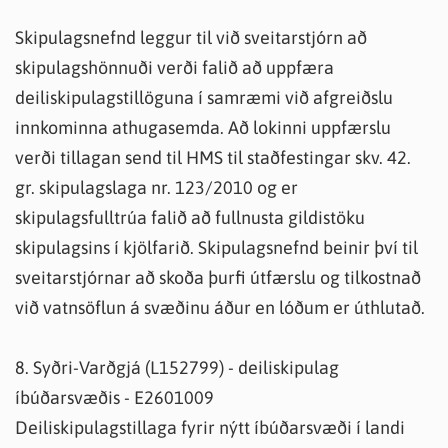
Skipulagsnefnd leggur til við sveitarstjórn að
skipulagshönnuði verði falið að uppfæra
deiliskipulagstillöguna í samræmi við afgreiðslu
innkominna athugasemda. Að lokinni uppfærslu
verði tillagan send til HMS til staðfestingar skv. 42.
gr. skipulagslaga nr. 123/2010 og er
skipulagsfulltrúa falið að fullnusta gildistöku
skipulagsins í kjölfarið. Skipulagsnefnd beinir því til
sveitarstjórnar að skoða þurfi útfærslu og tilkostnað
við vatnsöflun á svæðinu áður en lóðum er úthlutað.
8. Syðri-Varðgjá (L152799) - deiliskipulag
íbúðarsvæðis - E2601009
Deiliskipulagstillaga fyrir nýtt íbúðarsvæði í landi