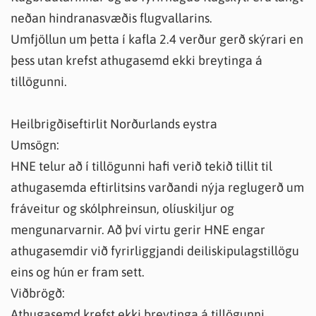
neðan hindranasvæðis flugvallarins.
Umfjöllun um þetta í kafla 2.4 verður gerð skýrari en
þess utan krefst athugasemd ekki breytinga á
tillögunni.
Heilbrigðiseftirlit Norðurlands eystra
Umsögn:
HNE telur að í tillögunni hafi verið tekið tillit til
athugasemda eftirlitsins varðandi nýja reglugerð um
fráveitur og skólphreinsun, olíuskiljur og
mengunarvarnir. Að því virtu gerir HNE engar
athugasemdir við fyrirliggjandi deiliskipulagstillögu
eins og hún er fram sett.
Viðbrögð:
Athugasemd krefst ekki breytinga á tillögunni