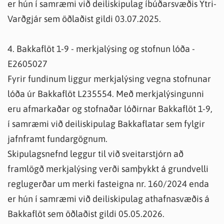
er hún í samræmi við deiliskipulag íbúðarsvæðis Ytri-
Varðgjár sem öðlaðist gildi 03.07.2025.
4. Bakkaflöt 1-9 - merkjalýsing og stofnun lóða -
E2605027
Fyrir fundinum liggur merkjalýsing vegna stofnunar
lóða úr Bakkaflöt L235554. Með merkjalýsingunni
eru afmarkaðar og stofnaðar lóðirnar Bakkaflöt 1-9,
í samræmi við deiliskipulag Bakkaflatar sem fylgir
jafnframt fundargögnum.
Skipulagsnefnd leggur til við sveitarstjórn að
framlögð merkjalýsing verði samþykkt á grundvelli
reglugerðar um merki fasteigna nr. 160/2024 enda
er hún í samræmi við deiliskipulag athafnasvæðis á
Bakkaflöt sem öðlaðist gildi 05.05.2026.