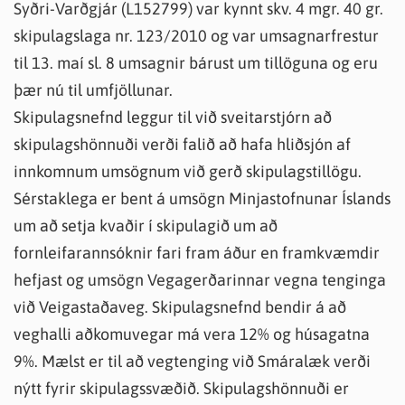
Syðri-Varðgjár (L152799) var kynnt skv. 4 mgr. 40 gr.
skipulagslaga nr. 123/2010 og var umsagnarfrestur
til 13. maí sl. 8 umsagnir bárust um tillöguna og eru
þær nú til umfjöllunar.
Skipulagsnefnd leggur til við sveitarstjórn að
skipulagshönnuði verði falið að hafa hliðsjón af
innkomnum umsögnum við gerð skipulagstillögu.
Sérstaklega er bent á umsögn Minjastofnunar Íslands
um að setja kvaðir í skipulagið um að
fornleifarannsóknir fari fram áður en framkvæmdir
hefjast og umsögn Vegagerðarinnar vegna tenginga
við Veigastaðaveg. Skipulagsnefnd bendir á að
veghalli aðkomuvegar má vera 12% og húsagatna
9%. Mælst er til að vegtenging við Smáralæk verði
nýtt fyrir skipulagssvæðið. Skipulagshönnuði er