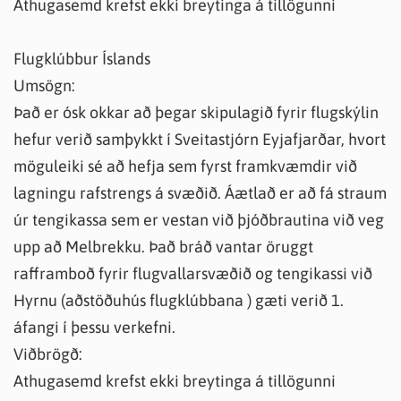
Athugasemd krefst ekki breytinga á tillögunni
Flugklúbbur Íslands
Umsögn:
Það er ósk okkar að þegar skipulagið fyrir flugskýlin
hefur verið samþykkt í Sveitastjórn Eyjafjarðar, hvort
möguleiki sé að hefja sem fyrst framkvæmdir við
lagningu rafstrengs á svæðið. Áætlað er að fá straum
úr tengikassa sem er vestan við þjóðbrautina við veg
upp að Melbrekku. Það bráð vantar öruggt
rafframboð fyrir flugvallarsvæðið og tengikassi við
Hyrnu (aðstöðuhús flugklúbbana ) gæti verið 1.
áfangi í þessu verkefni.
Viðbrögð:
Athugasemd krefst ekki breytinga á tillögunni