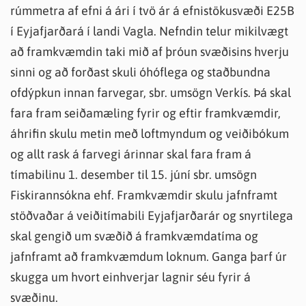
rúmmetra af efni á ári í tvö ár á efnistökusvæði E25B
í Eyjafjarðará í landi Vagla. Nefndin telur mikilvægt
að framkvæmdin taki mið af þróun svæðisins hverju
sinni og að forðast skuli óhóflega og staðbundna
ofdýpkun innan farvegar, sbr. umsögn Verkís. Þá skal
fara fram seiðamæling fyrir og eftir framkvæmdir,
áhrifin skulu metin með loftmyndum og veiðibókum
og allt rask á farvegi árinnar skal fara fram á
tímabilinu 1. desember til 15. júní sbr. umsögn
Fiskirannsókna ehf. Framkvæmdir skulu jafnframt
stöðvaðar á veiðitímabili Eyjafjarðarár og snyrtilega
skal gengið um svæðið á framkvæmdatíma og
jafnframt að framkvæmdum loknum. Ganga þarf úr
skugga um hvort einhverjar lagnir séu fyrir á
svæðinu.