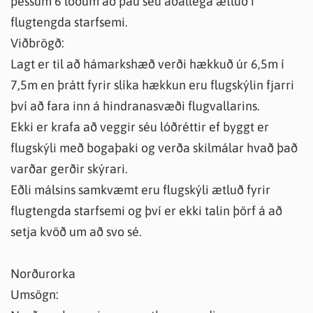
þessum 6 lóðum að þau séu aðallega ætluð í
flugtengda starfsemi.
Viðbrögð:
Lagt er til að hámarkshæð verði hækkuð úr 6,5m í
7,5m en þrátt fyrir slíka hækkun eru flugskýlin fjarri
því að fara inn á hindranasvæði flugvallarins.
Ekki er krafa að veggir séu lóðréttir ef byggt er
flugskýli með bogaþaki og verða skilmálar hvað það
varðar gerðir skýrari.
Eðli málsins samkvæmt eru flugskýli ætluð fyrir
flugtengda starfsemi og því er ekki talin þörf á að
setja kvöð um að svo sé.
Norðurorka
Umsögn: