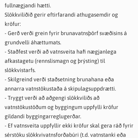
fullnægjandi hætti.
Slökkviliðið gerir eftirfarandi athugasemdir og
kröfur:
- Gerð verði grein fyrir brunavatnsþörf svæðisins á
grundvelli áhættumats.
- Staðfest verði að vatnsveita hafi nægjanlega
afkastagetu (rennslismagn og þrýsting) til
slökkvistarfs.
- Skilgreind verði staðsetning brunahana eða
annarra vatnstökustaða á skipulagsuppdrætti.
- Tryggt verði að aðgengi slökkviliðs að
vatnstökustöðum og byggingum uppfylli kröfur
gildandi byggingarreglugerðar.
- Ef vatnsveita uppfyllir ekki kröfur skal gera ráð fyrir
sérstöku slökkvivatnsforðabúri (t.d. vatnstanki eða