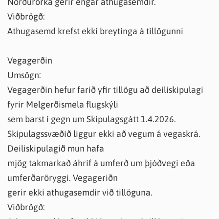
Norðurorka gerir engar athugasemdir.
Viðbrögð:
Athugasemd krefst ekki breytinga á tillögunni
Vegagerðin
Umsögn:
Vegagerðin hefur farið yfir tillögu að deiliskipulagi
fyrir Melgerðismela flugskýli
sem barst í gegn um Skipulagsgátt 1.4.2026.
Skipulagssvæðið liggur ekki að vegum á vegaskrá.
Deiliskipulagið mun hafa
mjög takmarkað áhrif á umferð um þjóðvegi eða
umferðaröryggi. Vegageriðn
gerir ekki athugasemdir við tillöguna.
Viðbrögð: