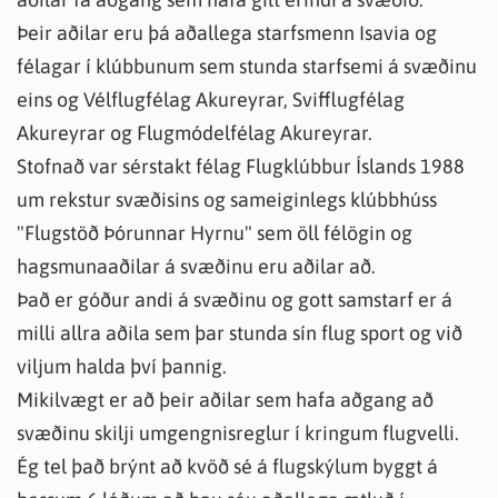
Þeir aðilar eru þá aðallega starfsmenn Isavia og
félagar í klúbbunum sem stunda starfsemi á svæðinu
eins og Vélflugfélag Akureyrar, Svifflugfélag
Akureyrar og Flugmódelfélag Akureyrar.
Stofnað var sérstakt félag Flugklúbbur Íslands 1988
um rekstur svæðisins og sameiginlegs klúbbhúss
"Flugstöð Þórunnar Hyrnu" sem öll félögin og
hagsmunaaðilar á svæðinu eru aðilar að.
Það er góður andi á svæðinu og gott samstarf er á
milli allra aðila sem þar stunda sín flug sport og við
viljum halda því þannig.
Mikilvægt er að þeir aðilar sem hafa aðgang að
svæðinu skilji umgengnisreglur í kringum flugvelli.
Ég tel það brýnt að kvöð sé á flugskýlum byggt á