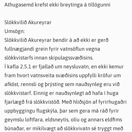
Athugasemd krefst ekki breytinga á tillögunni
Slökkvilið Akureyrar
Umsögn:
Slökkvilið Akureyrar bendir á að ekki er gerð
fullnægjandi grein fyrir vatnsöflun vegna
slökkvistarfs innan skipulagssvæðisins.
Í kafla 2.5.1 er fjallað um neysluvatn, en ekki kemur
fram hvort vatnsveita svæðisins uppfylli kröfur um
afköst, rennsli og þrýsting sem nauðsynleg eru við
slökkvistarf. Einnig er nauðsynlegt að hafa í huga
fjarlægð frá slökkvistöð. Með hliðsjón af fyrirhugaðri
uppbyggingu flugskýla, þar sem gera má ráð fyrir
geymslu loftfara, eldsneytis, olíu og annars eldfims
búnaðar, er mikilvægt að slökkvivatn sé tryggt með