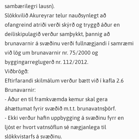
sambærilegri lausn).
Slökkvilið Akureyrar telur nauðsynlegt að
ofangreind atriði verði skýrð og tryggð áður en
deiliskipulagið verður samþykkt, þannig að
brunavarnir á svæðinu verði fullnægjandi í samræmi
við lög um brunavarnir nr. 75/2000 og
byggingarreglugerð nr. 112/2012.
Viðbrögð:
Eftirfarandi skilmálum verður bætt við í kafla 2.6
Brunavarnir:
- Áður en til framkvæmda kemur skal gera
áhættumat fyrir svæðið m.t.t. brunavatnsþörf.
- Ekki verður hafin uppbygging á svæðinu fyrr en
ljóst er hvort vatnsöflun sé nægjanlega til
slökkvistarfs á svæðinu.