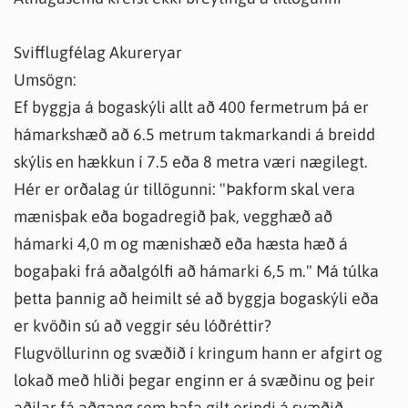
Svifflugfélag Akureryar
Umsögn:
Ef byggja á bogaskýli allt að 400 fermetrum þá er
hámarkshæð að 6.5 metrum takmarkandi á breidd
skýlis en hækkun í 7.5 eða 8 metra væri nægilegt.
Hér er orðalag úr tillögunni: "Þakform skal vera
mænisþak eða bogadregið þak, vegghæð að
hámarki 4,0 m og mænishæð eða hæsta hæð á
bogaþaki frá aðalgólfi að hámarki 6,5 m." Má túlka
þetta þannig að heimilt sé að byggja bogaskýli eða
er kvöðin sú að veggir séu lóðréttir?
Flugvöllurinn og svæðið í kringum hann er afgirt og
lokað með hliði þegar enginn er á svæðinu og þeir
aðilar fá aðgang sem hafa gilt erindi á svæðið.