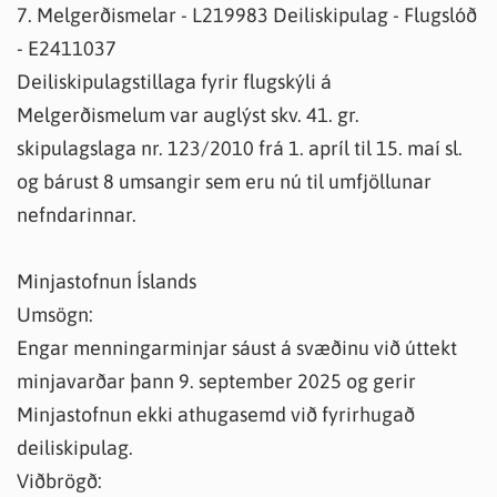
7. Melgerðismelar - L219983 Deiliskipulag - Flugslóð
- E2411037
Deiliskipulagstillaga fyrir flugskýli á
Melgerðismelum var auglýst skv. 41. gr.
skipulagslaga nr. 123/2010 frá 1. apríl til 15. maí sl.
og bárust 8 umsangir sem eru nú til umfjöllunar
nefndarinnar.
Minjastofnun Íslands
Umsögn:
Engar menningarminjar sáust á svæðinu við úttekt
minjavarðar þann 9. september 2025 og gerir
Minjastofnun ekki athugasemd við fyrirhugað
deiliskipulag.
Viðbrögð: