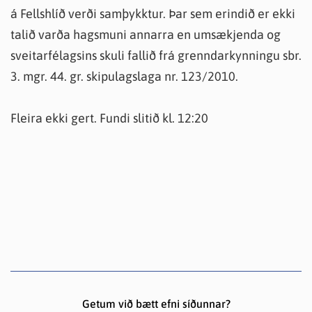
á Fellshlíð verði samþykktur. Þar sem erindið er ekki
talið varða hagsmuni annarra en umsækjenda og
sveitarfélagsins skuli fallið frá grenndarkynningu sbr.
3. mgr. 44. gr. skipulagslaga nr. 123/2010.
Fleira ekki gert. Fundi slitið kl. 12:20
Getum við bætt efni síðunnar?