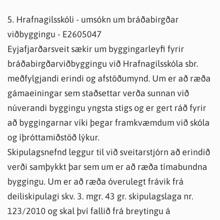
5. Hrafnagilsskóli - umsókn um bráðabirgðar
viðbyggingu - E2605047
Eyjafjarðarsveit sækir um byggingarleyfi fyrir
bráðabirgðarviðbyggingu við Hrafnagilsskóla sbr.
meðfylgjandi erindi og afstöðumynd. Um er að ræða
gámaeiningar sem staðsettar verða sunnan við
núverandi byggingu yngsta stigs og er gert ráð fyrir
að byggingarnar víki þegar framkvæmdum við skóla
og íþróttamiðstöð lýkur.
Skipulagsnefnd leggur til við sveitarstjórn að erindið
verði samþykkt þar sem um er að ræða tímabundna
byggingu. Um er að ræða óverulegt frávik frá
deiliskipulagi skv. 3. mgr. 43 gr. skipulagslaga nr.
123/2010 og skal því fallið frá breytingu á