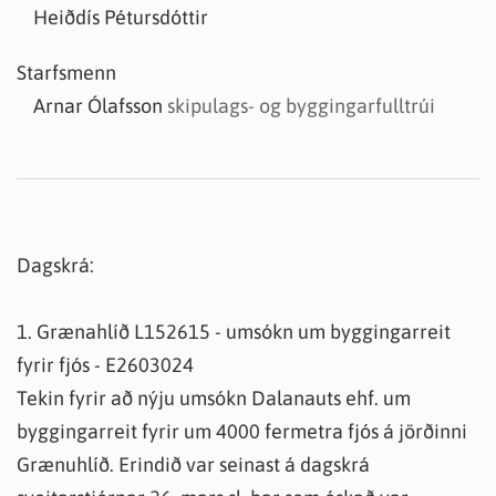
Heiðdís Pétursdóttir
Starfsmenn
Arnar Ólafsson
skipulags- og byggingarfulltrúi
Dagskrá:
1. Grænahlíð L152615 - umsókn um byggingarreit
fyrir fjós - E2603024
Tekin fyrir að nýju umsókn Dalanauts ehf. um
byggingarreit fyrir um 4000 fermetra fjós á jörðinni
Grænuhlíð. Erindið var seinast á dagskrá