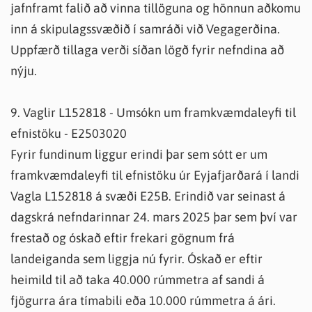
jafnframt falið að vinna tillöguna og hönnun aðkomu
inn á skipulagssvæðið í samráði við Vegagerðina.
Uppfærð tillaga verði síðan lögð fyrir nefndina að
nýju.
9. Vaglir L152818 - Umsókn um framkvæmdaleyfi til
efnistöku - E2503020
Fyrir fundinum liggur erindi þar sem sótt er um
framkvæmdaleyfi til efnistöku úr Eyjafjarðará í landi
Vagla L152818 á svæði E25B. Erindið var seinast á
dagskrá nefndarinnar 24. mars 2025 þar sem því var
frestað og óskað eftir frekari gögnum frá
landeiganda sem liggja nú fyrir. Óskað er eftir
heimild til að taka 40.000 rúmmetra af sandi á
fjögurra ára tímabili eða 10.000 rúmmetra á ári.