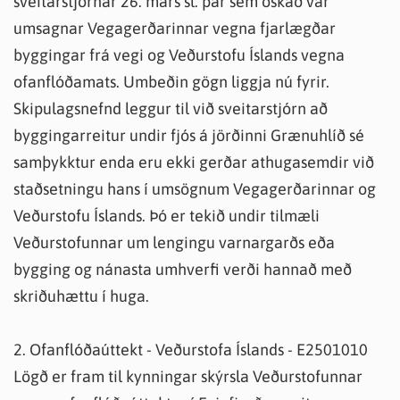
sveitarstjórnar 26. mars sl. þar sem óskað var
umsagnar Vegagerðarinnar vegna fjarlægðar
byggingar frá vegi og Veðurstofu Íslands vegna
ofanflóðamats. Umbeðin gögn liggja nú fyrir.
Skipulagsnefnd leggur til við sveitarstjórn að
byggingarreitur undir fjós á jörðinni Grænuhlíð sé
samþykktur enda eru ekki gerðar athugasemdir við
staðsetningu hans í umsögnum Vegagerðarinnar og
Veðurstofu Íslands. Þó er tekið undir tilmæli
Veðurstofunnar um lengingu varnargarðs eða
bygging og nánasta umhverfi verði hannað með
skriðuhættu í huga.
2. Ofanflóðaúttekt - Veðurstofa Íslands - E2501010
Lögð er fram til kynningar skýrsla Veðurstofunnar