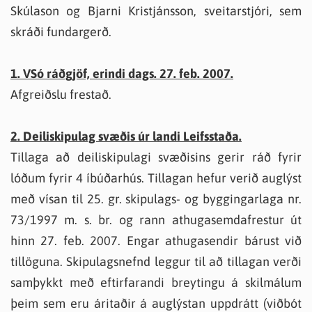
Skúlason og Bjarni Kristjánsson, sveitarstjóri, sem
skráði fundargerð.
1. VSó ráðgjöf, erindi dags. 27. feb. 2007.
Afgreiðslu frestað.
2. Deiliskipulag svæðis úr landi Leifsstaða.
Tillaga að deiliskipulagi svæðisins gerir ráð fyrir
lóðum fyrir 4 íbúðarhús. Tillagan hefur verið auglýst
með vísan til 25. gr. skipulags- og byggingarlaga nr.
73/1997 m. s. br. og rann athugasemdafrestur út
hinn 27. feb. 2007. Engar athugasendir bárust við
tillöguna. Skipulagsnefnd leggur til að tillagan verði
samþykkt með eftirfarandi breytingu á skilmálum
þeim sem eru áritaðir á auglýstan uppdrátt (viðbót