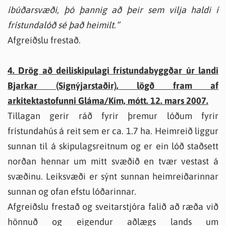
íbúðarsvæði, þó þannig að þeir sem vilja haldi í
frístundalóð sé það heimilt.”
Afgreiðslu frestað.
4. Drög að deiliskipulagi frístundabyggðar úr landi
Bjarkar (Signýjarstaðir), lögð fram af
arkitektastofunni Gláma/Kím, mótt. 12. mars 2007.
Tillagan gerir ráð fyrir þremur lóðum fyrir
frístundahús á reit sem er ca. 1.7 ha. Heimreið liggur
sunnan til á skipulagsreitnum og er ein lóð staðsett
norðan hennar um mitt svæðið en tvær vestast á
svæðinu. Leiksvæði er sýnt sunnan heimreiðarinnar
sunnan og ofan efstu lóðarinnar.
Afgreiðslu frestað og sveitarstjóra falið að ræða við
hönnuð og eigendur aðlægs lands um