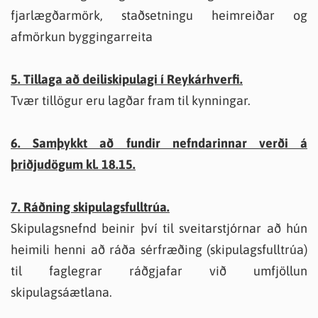
fjarlægðarmörk, staðsetningu heimreiðar og
afmörkun byggingarreita
5. Tillaga að deiliskipulagi í Reykárhverfi.
Tvær tillögur eru lagðar fram til kynningar.
6. Samþykkt að fundir nefndarinnar verði á
þriðjudögum kl. 18.15.
7. Ráðning skipulagsfulltrúa.
Skipulagsnefnd beinir því til sveitarstjórnar að hún
heimili henni að ráða sérfræðing (skipulagsfulltrúa)
til faglegrar ráðgjafar við umfjöllun
skipulagsáætlana.