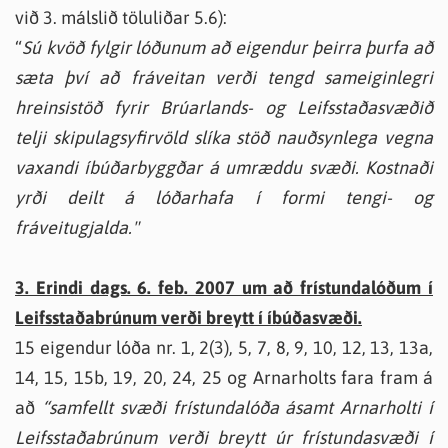
við 3. málslið töluliðar 5.6):
“
Sú kvöð fylgir lóðunum að eigendur þeirra þurfa að
sæta því að fráveitan verði tengd sameiginlegri
hreinsistöð fyrir Brúarlands- og Leifsstaðasvæðið
telji skipulagsyfirvöld slíka stöð nauðsynlega vegna
vaxandi íbúðarbyggðar á umræddu svæði. Kostnaði
yrði deilt á lóðarhafa í formi tengi- og
fráveitugjalda."
3. Erindi dags. 6. feb. 2007 um að frístundalóðum í
Leifsstaðabrúnum verði breytt í íbúðasvæði.
15 eigendur lóða nr. 1, 2(3), 5, 7, 8, 9, 10, 12, 13, 13a,
14, 15, 15b, 19, 20, 24, 25 og Arnarholts fara fram á
að
“samfellt svæði frístundalóða ásamt Arnarholti í
Leifsstaðabrúnum verði breytt úr frístundasvæði í