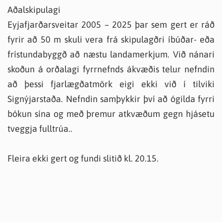
Aðalskipulagi
Eyjafjarðarsveitar 2005 – 2025 þar sem gert er ráð
fyrir að 50 m skuli vera frá skipulagðri íbúðar- eða
frístundabyggð að næstu landamerkjum. Við nánari
skoðun á orðalagi fyrrnefnds ákvæðis telur nefndin
að þessi fjarlægðatmörk eigi ekki við í tilviki
Signýjarstaða. Nefndin samþykkir því að ógilda fyrri
bókun sína og með þremur atkvæðum gegn hjásetu
tveggja fulltrúa..
Fleira ekki gert og fundi slitið kl. 20.15.