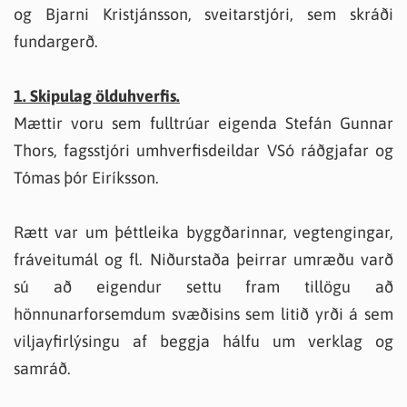
og Bjarni Kristjánsson, sveitarstjóri, sem skráði
fundargerð.
1. Skipulag ölduhverfis.
Mættir voru sem fulltrúar eigenda Stefán Gunnar
Thors, fagsstjóri umhverfisdeildar VSó ráðgjafar og
Tómas þór Eiríksson.
Rætt var um þéttleika byggðarinnar, vegtengingar,
fráveitumál og fl. Niðurstaða þeirrar umræðu varð
sú að eigendur settu fram tillögu að
hönnunarforsemdum svæðisins sem litið yrði á sem
viljayfirlýsingu af beggja hálfu um verklag og
samráð.