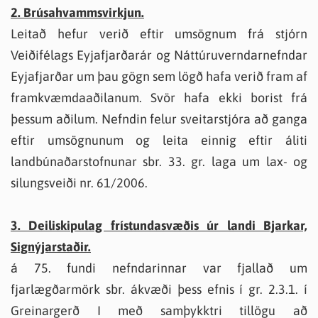
2. Brúsahvammsvirkjun.
Leitað hefur verið eftir umsögnum frá stjórn
Veiðifélags Eyjafjarðarár og Náttúruverndarnefndar
Eyjafjarðar um þau gögn sem lögð hafa verið fram af
framkvæmdaaðilanum. Svör hafa ekki borist frá
þessum aðilum. Nefndin felur sveitarstjóra að ganga
eftir umsögnunum og leita einnig eftir áliti
landbúnaðarstofnunar sbr. 33. gr. laga um lax- og
silungsveiði nr. 61/2006.
3. Deiliskipulag frístundasvæðis úr landi Bjarkar,
Signýjarstaðir.
á 75. fundi nefndarinnar var fjallað um
fjarlægðarmörk sbr. ákvæði þess efnis í gr. 2.3.1. í
Greinargerð I með samþykktri tillögu að