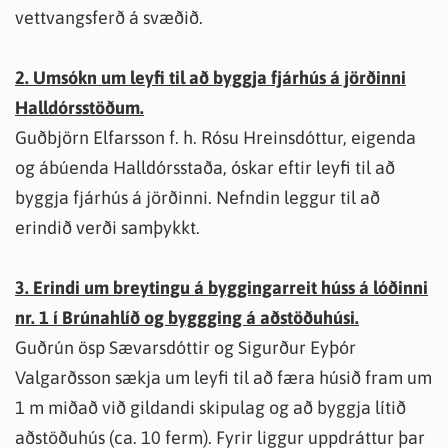
vettvangsferð á svæðið.
2. Umsókn um leyfi til að byggja fjárhús á jörðinni
Halldórsstöðum.
Guðbjörn Elfarsson f. h. Rósu Hreinsdóttur, eigenda
og ábúenda Halldórsstaða, óskar eftir leyfi til að
byggja fjárhús á jörðinni. Nefndin leggur til að
erindið verði samþykkt.
3. Erindi um breytingu á byggingarreit húss á lóðinni
nr. 1 í Brúnahlíð og byggging á aðstöðuhúsi.
Guðrún ösp Sævarsdóttir og Sigurður Eyþór
Valgarðsson sækja um leyfi til að færa húsið fram um
1 m miðað við gildandi skipulag og að byggja lítið
aðstöðuhús (ca. 10 ferm). Fyrir liggur uppdráttur þar