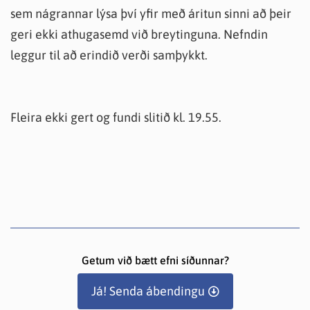
sem nágrannar lýsa því yfir með áritun sinni að þeir
geri ekki athugasemd við breytinguna. Nefndin
leggur til að erindið verði samþykkt.
Fleira ekki gert og fundi slitið kl. 19.55.
Getum við bætt efni síðunnar?
Já! Senda ábendingu