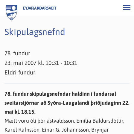
EYJAFJARÐARSVEIT
Skipulagsnefnd
78. fundur
23. maí 2007 kl. 10:31 - 10:31
Eldri-fundur
78. fundur skipulagsnefndar haldinn í fundarsal
sveitarstjórnar að Syðra-Laugalandi þriðjudaginn 22.
maí kl. 18.15.
Mætt voru óli þór ástvaldsson, Emilía Baldursdóttir,
Karel Rafnsson, Einar G. Jóhannsson, Brynjar