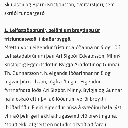
Skúlason og Bjarni Kristjánsson, sveitarstjóri, sem
skráði fundargerð.
1. Leifsstaðabrúnir, beiðni um breytingu úr
frístundasvæði í íbúðarbyggð.
Mættir voru eigendur frístundalóðanna nr. 9 og 10 í
Leifsstaðabrúnum þau Ari Sigþór Edvaldsson, Minný
Kristbjörg Eggertsdóttir, Bylgja Aradóttir og Gunnar
Th. Gunnarsson f. h. eiganda lóðarinnar nr. 8 og
Ingvar þóroddsson, lögfræðingur. Eigendur
fyrrnefndra lóða Ari Sigþór, Minný, Bylgja og Gunnar
hafa óskað eftir því að lóðunum verði breytt í
íbúðarlóðir. Fleiri eigendur húsa á svæðinu hafa lýst
yfir að þeir geri ekki athugasemd við breytinguna.
Málið ekki afgreitt en nefndin ákvað að fara í