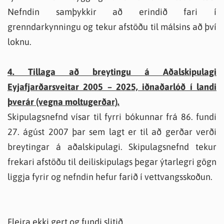
Nefndin samþykkir að erindið fari í
grenndarkynningu og tekur afstöðu til málsins að því
loknu.
4. Tillaga að breytingu á Aðalskipulagi
Eyjafjarðarsveitar 2005 – 2025, iðnaðarlóð í landi
þverár (vegna moltugerðar).
Skipulagsnefnd vísar til fyrri bókunnar frá 86. fundi
27. ágúst 2007 þar sem lagt er til að gerðar verði
breytingar á aðalskipulagi. Skipulagsnefnd tekur
frekari afstöðu til deiliskipulags þegar ýtarlegri gögn
liggja fyrir og nefndin hefur farið í vettvangsskoðun.
Fleira ekki gert og fundi slitið