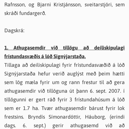
Rafnsson, og Bjarni Kristjánsson, sveitarstjóri, sem
skráði fundargerð.
Dagskrá:
1. Athugasemdir við tillögu að deiliskipulagi
frístundasvæðis á lóð Signýjarstaða.
Tillaga að deiliskipulagi fyrir frístundasvæðið á lóð
Signýjarstaða hefur verið auglýst með þeim hætti
sem lög mæla fyrir um og rann frestur til að gera
athugasemdir við tillöguna út þann 6. sept. 2007. í
tillögunni er gert ráð fyrir 3 frístundahúsum á lóð
sem er 1.7 ha. Tvær athugasemdir bárust fyrir lok
frestsins. Bryndís Símonardóttir, Háuborg, (erindi
dags. 6. sept.) gerir athugasemd við að