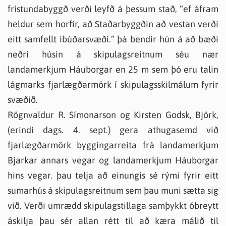
frístundabyggð verði leyfð á þessum stað, “ef áfram
heldur sem horfir, að Staðarbyggðin að vestan verði
eitt samfellt íbúðarsvæði.” þá bendir hún á að bæði
neðri húsin á skipulagsreitnum séu nær
landamerkjum Háuborgar en 25 m sem þó eru talin
lágmarks fjarlægðarmörk í skipulagsskilmálum fyrir
svæðið.
Rögnvaldur R. Símonarson og Kirsten Godsk, Björk,
(erindi dags. 4. sept.) gera athugasemd við
fjarlægðarmörk byggingarreita frá landamerkjum
Bjarkar annars vegar og landamerkjum Háuborgar
hins vegar. þau telja að einungis sé rými fyrir eitt
sumarhús á skipulagsreitnum sem þau muni sætta sig
við. Verði umrædd skipulagstillaga samþykkt óbreytt
áskilja þau sér allan rétt til að kæra málið til