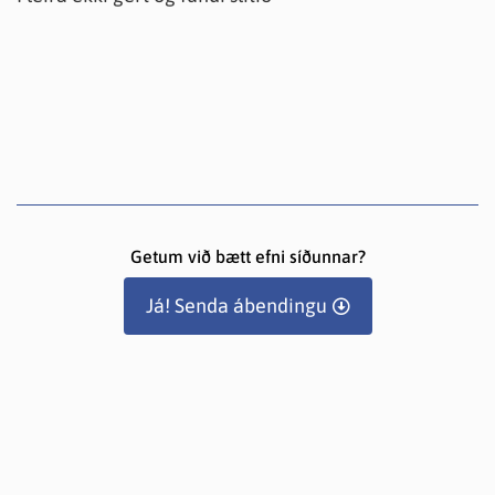
Getum við bætt efni síðunnar?
Já! Senda ábendingu