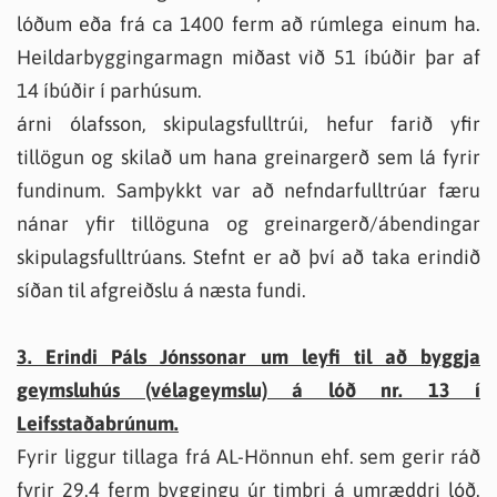
lóðum eða frá ca 1400 ferm að rúmlega einum ha.
Heildarbyggingarmagn miðast við 51 íbúðir þar af
14 íbúðir í parhúsum.
árni ólafsson, skipulagsfulltrúi, hefur farið yfir
tillögun og skilað um hana greinargerð sem lá fyrir
fundinum. Samþykkt var að nefndarfulltrúar færu
nánar yfir tillöguna og greinargerð/ábendingar
skipulagsfulltrúans. Stefnt er að því að taka erindið
síðan til afgreiðslu á næsta fundi.
3. Erindi Páls Jónssonar um leyfi til að byggja
geymsluhús (vélageymslu) á lóð nr. 13 í
Leifsstaðabrúnum.
Fyrir liggur tillaga frá AL-Hönnun ehf. sem gerir ráð
fyrir 29.4 ferm byggingu úr timbri á umræddri lóð.