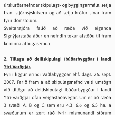
úrskurðarnefndar skipulags- og byggingarmála, setja
fram stjórnsýslukæru og að setja kröfur sínar fram
fyrir dómstólum.
Sveitarstjóra falið að ræða við eiganda
Signýjarstaða áður en nefndin tekur afstöðu til fram
kominna athugasemda.
2. Tillaga að deiliskipulagi íbúðarbyggðar í landi
Ytri-Varðgjár.
Fyrir liggur erindi Vaðlabyggðar ehf. dags. 26. sept.
2007. Farið fram á að skipulagsnefnd veiti umsögn
við tillögu að deiliskipulagi íbúðarbyggðar í landi
Ytri-Varðgjár ofan Veigastaðavegar. Um er að ræða
3 svæði A, B og C sem eru 4.3, 6.6 og 6.5 ha. á
svæðunum er gert ráð fyrir mismunandi stórum