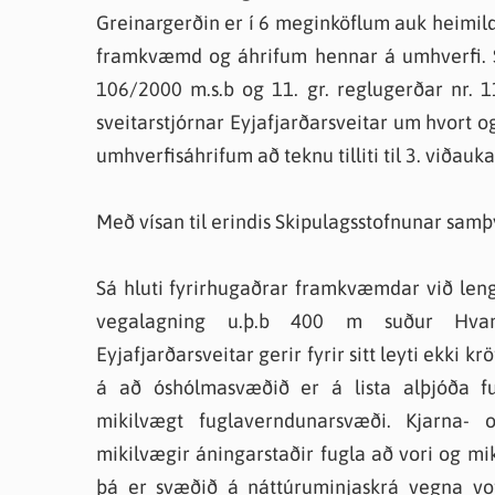
Greinargerðin er í 6 meginköflum auk heimilda
framkvæmd og áhrifum hennar á umhverfi. Ski
106/2000 m.s.b og 11. gr. reglugerðar nr.
sveitarstjórnar Eyjafjarðarsveitar um hvort
umhverfisáhrifum að teknu tilliti til 3. viðau
Með vísan til erindis Skipulagsstofnunar samþ
Sá hluti fyrirhugaðrar framkvæmdar við lengi
vegalagning u.þ.b 400 m suður Hvamm
Eyjafjarðarsveitar gerir fyrir sitt leyti ekki
á að óshólmasvæðið er á lista alþjóða fu
mikilvægt fuglaverndunarsvæði. Kjarna
mikilvægir áningarstaðir fugla að vori og mik
þá er svæðið á náttúruminjaskrá vegna vo