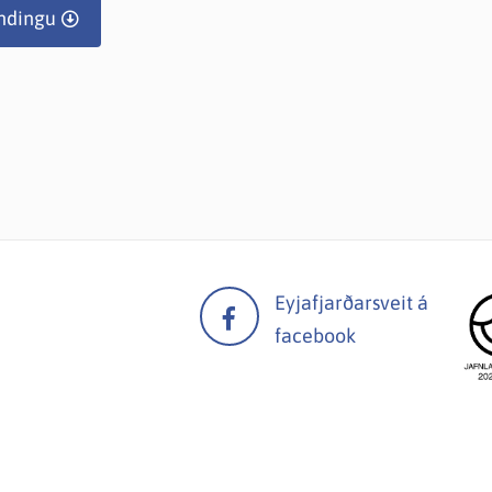
ndingu
Eyjafjarðarsveit á
facebook