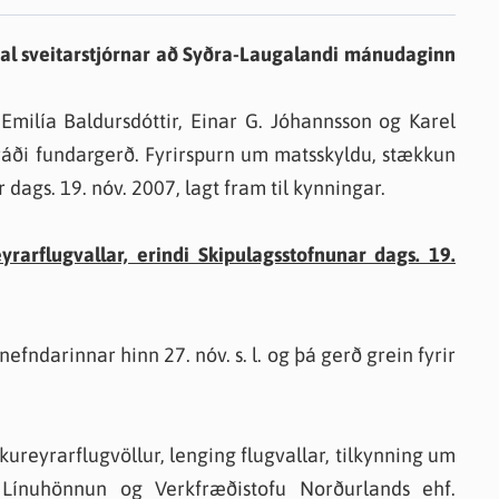
knir
sal sveitarstjórnar að Syðra-Laugalandi mánudaginn
 útgefið efni
 Emilía Baldursdóttir, Einar G. Jóhannsson og Karel
 skráði fundargerð. Fyrirspurn um matsskyldu, stækkun
 dags. 19. nóv. 2007, lagt fram til kynningar.
rarflugvallar, erindi Skipulagsstofnunar dags. 19.
nefndarinnar hinn 27. nóv. s. l. og þá gerð grein fyrir
kureyrarflugvöllur, lenging flugvallar, tilkynning um
Línuhönnun og Verkfræðistofu Norðurlands ehf.