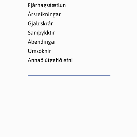
Lóðir í Hrafnagilshverfi
Fjárhagsáætlun
Ársreikningar
Gjaldskrár
Samþykktir
Ábendingar
Umsóknir
Annað útgefið efni