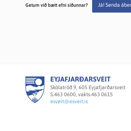
Já! Senda ábe
Getum við bætt efni síðunnar?
EYJAFJARÐARSVEIT
Skólatröð 9, 605 Eyjafjarðarsveit
S.
463 0600, vakts.463 0615
esveit@esveit.is