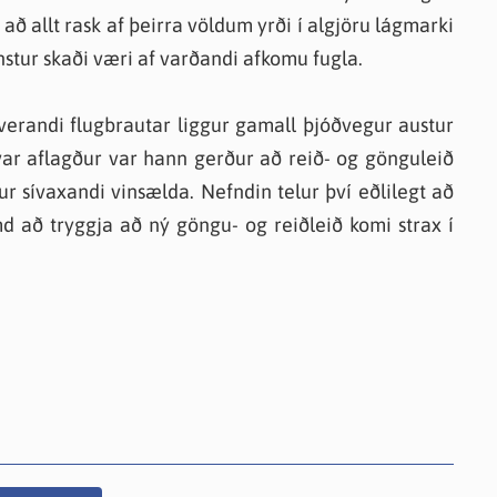
 allt rask af þeirra völdum yrði í algjöru lágmarki
tur skaði væri af varðandi afkomu fugla.
verandi flugbrautar liggur gamall þjóðvegur austur
var aflagður var hann gerður að reið- og gönguleið
ur sívaxandi vinsælda. Nefndin telur því eðlilegt að
d að tryggja að ný göngu- og reiðleið komi strax í