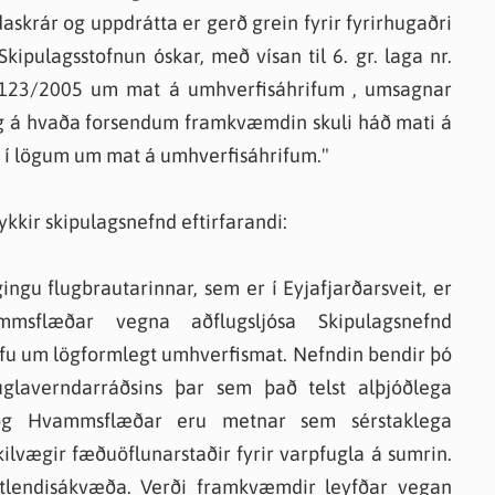
skrár og uppdrátta er gerð grein fyrir fyrirhugaðri
pulagsstofnun óskar, með vísan til 6. gr. laga nr.
 1123/2005 um mat á umhverfisáhrifum , umsagnar
 og á hvaða forsendum framkvæmdin skuli háð mati á
ka í lögum um mat á umhverfisáhrifum."
ykkir skipulagsnefnd eftirfarandi:
ngu flugbrautarinnar, sem er í Eyjafjarðarsveit, er
sflæðar vegna aðflugsljósa Skipulagsnefnd
 kröfu um lögformlegt umhverfismat. Nefndin bendir þó
glaverndarráðsins þar sem það telst alþjóðlega
- og Hvammsflæðar eru metnar sem sérstaklega
ilvægir fæðuöflunarstaðir fyrir varpfugla á sumrin.
tlendisákvæða. Verði framkvæmdir leyfðar vegan