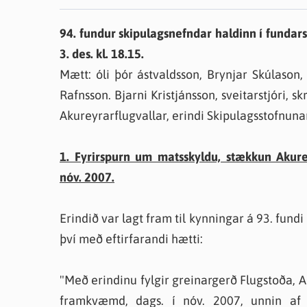
Farsæld barna
Íþrótta- og tómstundastyrkur
Umsó
94. fundur skipulagsnefndar haldinn í fundar
Annað
3. des. kl. 18.15.
Mætt: óli þór ástvaldsson, Brynjar Skúlason,
Rafnsson. Bjarni Kristjánsson, sveitarstjóri,
Akureyrarflugvallar, erindi Skipulagsstofnunar
1. Fyrirspurn um matsskyldu, stækkun Akurey
nóv. 2007.
Erindið var lagt fram til kynningar á 93. fundi 
því með eftirfarandi hætti:
"Með erindinu fylgir greinargerð Flugstoða, A
framkvæmd, dags. í nóv. 2007, unnin af 