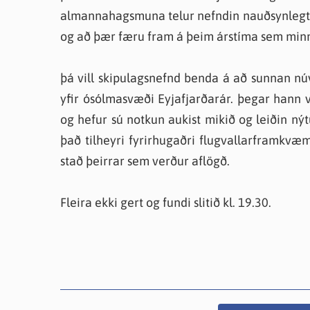
almannahagsmuna telur nefndin nauðsynlegt að
og að þær færu fram á þeim árstíma sem minns
þá vill skipulagsnefnd benda á að sunnan nú
yfir ósólmasvæði Eyjafjarðarár. þegar hann 
og hefur sú notkun aukist mikið og leiðin nýt
það tilheyri fyrirhugaðri flugvallarframkvæm
stað þeirrar sem verður aflögð.
Fleira ekki gert og fundi slitið kl. 19.30.