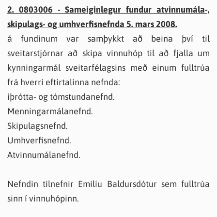
2. 0803006 - Sameiginlegur fundur atvinnumála-,
skipulags- og umhverfisnefnda 5. mars 2008.
á fundinum var samþykkt að beina því til
sveitarstjórnar að skipa vinnuhóp til að fjalla um
kynningarmál sveitarfélagsins með einum fulltrúa
frá hverri eftirtalinna nefnda:
íþrótta- og tómstundanefnd.
Menningarmálanefnd.
Skipulagsnefnd.
Umhverfisnefnd.
Atvinnumálanefnd.
Nefndin tilnefnir Emilíu Baldursdótur sem fulltrúa
sinn í vinnuhópinn.