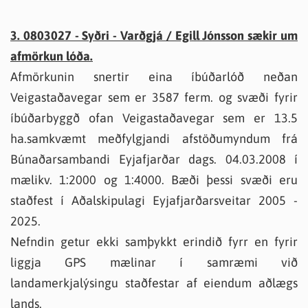
3. 0803027 - Syðri - Varðgjá / Egill Jónsson sækir um
afmörkun lóða.
Afmörkunin snertir eina íbúðarlóð neðan
Veigastaðavegar sem er 3587 ferm. og svæði fyrir
íbúðarbyggð ofan Veigastaðavegar sem er 13.5
ha.samkvæmt meðfylgjandi afstöðumyndum frá
Búnaðarsambandi Eyjafjarðar dags. 04.03.2008 í
mælikv. 1:2000 og 1:4000. Bæði þessi svæði eru
staðfest í Aðalskipulagi Eyjafjarðarsveitar 2005 -
2025.
Nefndin getur ekki samþykkt erindið fyrr en fyrir
liggja GPS mælinar í samræmi við
landamerkjalýsingu staðfestar af eiendum aðlægs
lands.