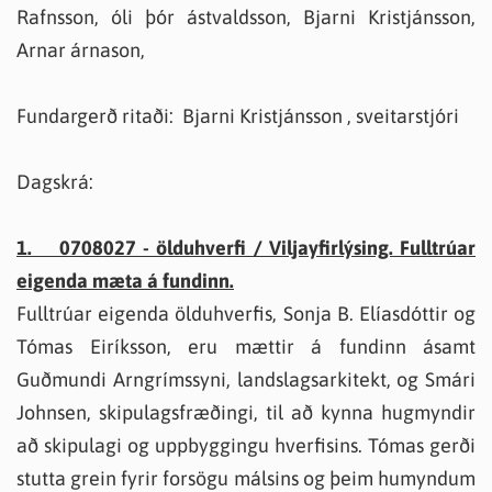
Rafnsson, óli þór ástvaldsson, Bjarni Kristjánsson,
Arnar árnason,
Fundargerð ritaði: Bjarni Kristjánsson , sveitarstjóri
Dagskrá:
1. 0708027 - ölduhverfi / Viljayfirlýsing. Fulltrúar
eigenda mæta á fundinn.
Fulltrúar eigenda ölduhverfis, Sonja B. Elíasdóttir og
Tómas Eiríksson, eru mættir á fundinn ásamt
Guðmundi Arngrímssyni, landslagsarkitekt, og Smári
Johnsen, skipulagsfræðingi, til að kynna hugmyndir
að skipulagi og uppbyggingu hverfisins. Tómas gerði
stutta grein fyrir forsögu málsins og þeim humyndum