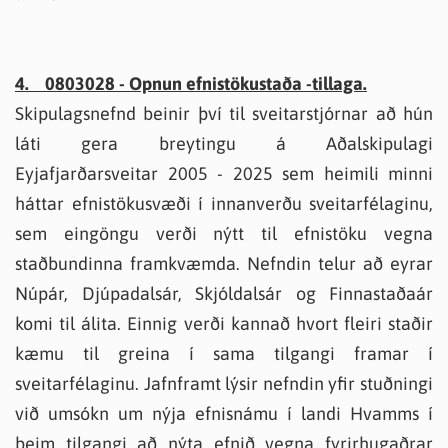
4. 0803028 - Opnun efnistökustaða -tillaga.
Skipulagsnefnd beinir því til sveitarstjórnar að hún
láti gera breytingu á Aðalskipulagi
Eyjafjarðarsveitar 2005 - 2025 sem heimili minni
háttar efnistökusvæði í innanverðu sveitarfélaginu,
sem eingöngu verði nýtt til efnistöku vegna
staðbundinna framkvæmda. Nefndin telur að eyrar
Núpár, Djúpadalsár, Skjóldalsár og Finnastaðaár
komi til álita. Einnig verði kannað hvort fleiri staðir
kæmu til greina í sama tilgangi framar í
sveitarfélaginu. Jafnframt lýsir nefndin yfir stuðningi
við umsókn um nýja efnisnámu í landi Hvamms í
þeim tilgangi að nýta efnið vegna fyrirhugaðrar