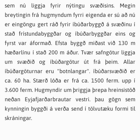
sem nú liggja fyrir nýtingu svæðisins. Megin
breytingin frá hugmyndum fyrri eigenda er sú að nú
er eingöngu gert ráð fyrir íbúðarbyggð á svæðinu í
stað frístundabyggðar og íbúðarbyggðar eins og
fyrst var áformað. Efsta byggð miðast við 130 m
hæðarlínu í stað 200 m áður. Tvær safngötur liggja
um svæðið og íbúðargötur út frá þeim. Allar
íbúðargöturnar eru "botnlangar". íbúðarsvæðið er
ca. 60 ha. Stærð lóða er frá ca. 1500 ferm. upp í
3.600 ferm. Hugmyndir um þriggja þrepa hreinsistöð
neðan Eyjafjarðarbrautar vestri. þau gögn sem
kynningin byggði á verða send í tölvutæku formi til
skráningar.