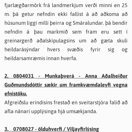
fjarlægðarmörk frá landmerkjum verði minni en 25
m. þá getur nefndin ekki fallist á að aðkoma að
húsunum liggi milli þeirra og Smáralundar. þá bendir
nefndin á þau markmið sem fram eru sett í
greinargerð aðalskipulagsins um að gæta skuli
heildarásýndar hvers svæðis fyrir sig og
heildarsamræmis innan hverfa.
2. 0804031 - Munkaþverá - Anna Aðalheiður
Guðmundsdóttir sækir um framkvæmdaleyfi vegna
efnistöku.
Afgreiðslu erindisins frestað en sveitarstjóra falið að
afla nánari upplýsinga hjá umsækjanda.
3. 0708027 - ölduhverfi / Viljayfirlýsing