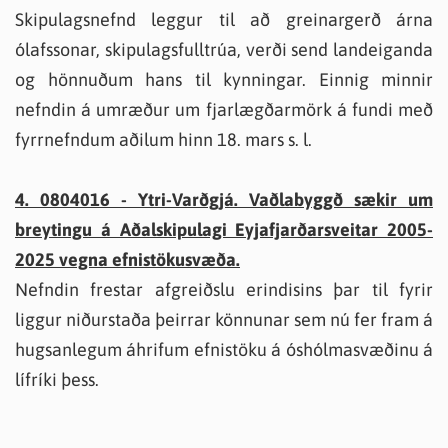
Skipulagsnefnd leggur til að greinargerð árna
ólafssonar, skipulagsfulltrúa, verði send landeiganda
og hönnuðum hans til kynningar. Einnig minnir
nefndin á umræður um fjarlægðarmörk á fundi með
fyrrnefndum aðilum hinn 18. mars s. l.
4. 0804016 - Ytri-Varðgjá. Vaðlabyggð sækir um
breytingu á Aðalskipulagi Eyjafjarðarsveitar 2005-
2025 vegna efnistökusvæða.
Nefndin frestar afgreiðslu erindisins þar til fyrir
liggur niðurstaða þeirrar könnunar sem nú fer fram á
hugsanlegum áhrifum efnistöku á óshólmasvæðinu á
lífríki þess.