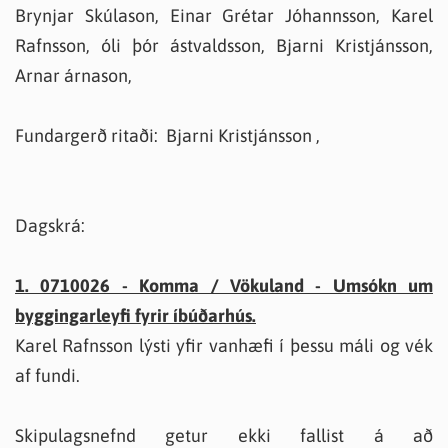
Brynjar Skúlason, Einar Grétar Jóhannsson, Karel
Rafnsson, óli þór ástvaldsson, Bjarni Kristjánsson,
Arnar árnason,
Fundargerð ritaði: Bjarni Kristjánsson ,
Dagskrá:
1. 0710026 - Komma / Vökuland - Umsókn um
byggingarleyfi fyrir íbúðarhús.
Karel Rafnsson lýsti yfir vanhæfi í þessu máli og vék
af fundi.
Skipulagsnefnd getur ekki fallist á að