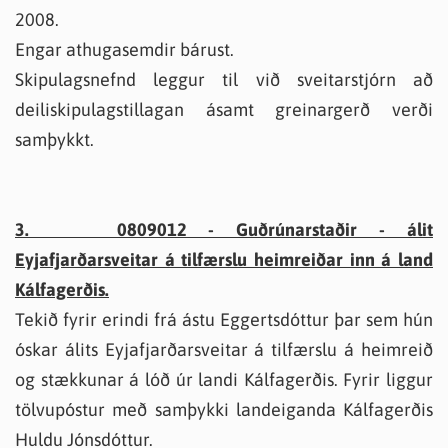
2008.
Engar athugasemdir bárust.
Skipulagsnefnd leggur til við sveitarstjórn að
deiliskipulagstillagan ásamt greinargerð verði
samþykkt.
3. 0809012 - Guðrúnarstaðir - álit
Eyjafjarðarsveitar á tilfærslu heimreiðar inn á land
Kálfagerðis.
Tekið fyrir erindi frá ástu Eggertsdóttur þar sem hún
óskar álits Eyjafjarðarsveitar á tilfærslu á heimreið
og stækkunar á lóð úr landi Kálfagerðis. Fyrir liggur
tölvupóstur með samþykki landeiganda Kálfagerðis
Huldu Jónsdóttur.