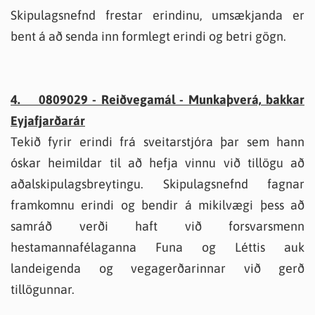
Skipulagsnefnd frestar erindinu, umsækjanda er
bent á að senda inn formlegt erindi og betri gögn.
4. 0809029 - Reiðvegamál - Munkaþverá, bakkar
Eyjafjarðarár
Tekið fyrir erindi frá sveitarstjóra þar sem hann
óskar heimildar til að hefja vinnu við tillögu að
aðalskipulagsbreytingu. Skipulagsnefnd fagnar
framkomnu erindi og bendir á mikilvægi þess að
samráð verði haft við forsvarsmenn
hestamannafélaganna Funa og Léttis auk
landeigenda og vegagerðarinnar við gerð
tillögunnar.