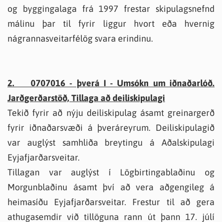
og byggingalaga frá 1997 frestar skipulagsnefnd
málinu þar til fyrir liggur hvort eða hvernig
nágrannasveitarfélög svara erindinu.
2. 0707016 - þverá I - Umsókn um iðnaðarlóð.
Jarðgerðarstöð, Tillaga að deiliskipulagi
Tekið fyrir að nýju deiliskipulag ásamt greinargerð
fyrir iðnaðarsvæði á þveráreyrum. Deiliskipulagið
var auglýst samhliða breytingu á Aðalskipulagi
Eyjafjarðarsveitar.
Tillagan var auglýst í Lögbirtingablaðinu og
Morgunblaðinu ásamt því að vera aðgengileg á
heimasíðu Eyjafjarðarsveitar. Frestur til að gera
athugasemdir við tillöguna rann út þann 17. júlí