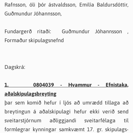
Rafnsson, óli þór ástvaldsson, Emilía Baldursdóttir,
Guðmundur Jóhannsson,
Fundargerð ritaði: Guðmundur Jóhannsson ,
Formaður skipulagsnefnd
Dagskrá:
1. 0804039 - Hvammur - Efnistaka,
aðalskipulagsbreyting
þar sem komið hefur í ljós að umrædd tillaga að
breytingun á aðalskipulagi hefur ekki verið send
sveitarstjórnum aðliggjandi sveitarfélaga til
formlegrar kynningar samkvæmt 17. gr. skipulags-